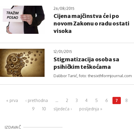
26/08/2015
Cijena majčinstva će i po
novom Zakonu o radu ostati
visoka
12/01/2015
Stigmatizacija osoba sa
psihičkim teškoćama
Dalibor Tanić, foto: thesixthformjournal.com
Pages
« prva
‹ prethodna
…
2
3
4
5
6
7
8
9
10
sljedeća ›
posljednja »
IZDAVAČ