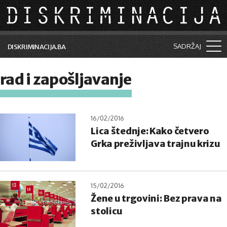
Skip to main content
SADRŽAJ
DISKRIMINACIJA.BA
Šta je diskriminacija?
rad i zapošljavanje
Vijesti i događaji
Aktuelne teme
16/02/2016
Lica štednje: Kako četvero
Kolumne
Grka preživljava trajnu krizu
Lične priče
Saradnja sa medijima
15/02/2016
Pretraga
Žene u trgovini: Bez prava na
stolicu