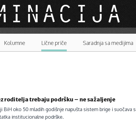
Kolumne
Lične priče
Saradnja sa medijima
z roditelja trebaju podršku – ne sažaljenje
ji BiH oko 50 mladih godišnje napušta sistem brige i suočava 
statka institucionalne podrške.