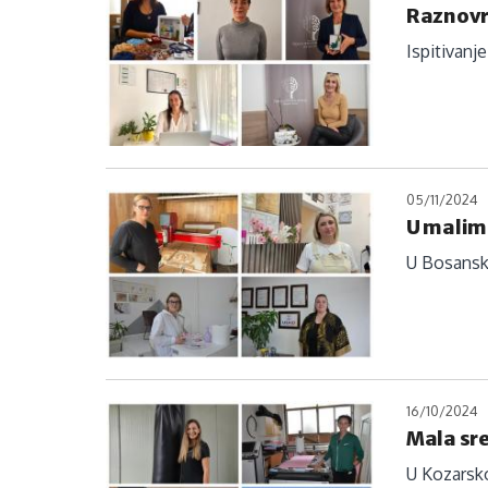
Raznovrs
Ispitivanj
05/11/2024
U malim 
U Bosansko
16/10/2024
Mala sre
U Kozarsko