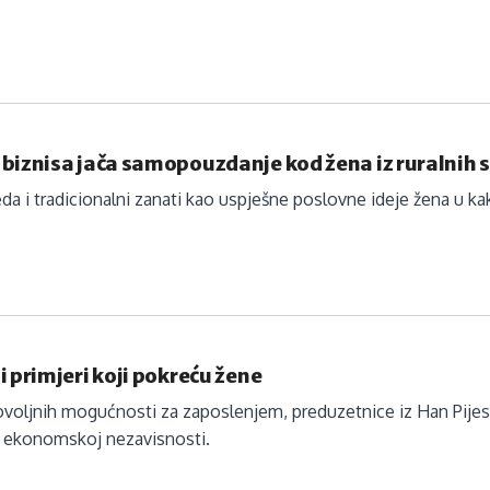
biznisa jača samopouzdanje kod žena iz ruralnih 
eda i tradicionalni zanati kao uspješne poslovne ideje žena u ka
i primjeri koji pokreću žene
oljnih mogućnosti za zaposlenjem, preduzetnice iz Han Pijeska
a ekonomskoj nezavisnosti.