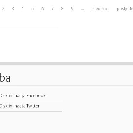
2
3
4
5
6
7
8
9
…
sljedeća ›
posljedn
.ba
Diskriminacija Facebook
Diskriminacija Twitter