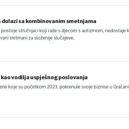
 dolazi sa kombinovanim smetnjama
 postoje stručnjaci koji rade s djecom s autizmom, nedostaje k
ovani tretmani za složenije slučajeve.
 kao vodilja uspješnog poslovanja
žene koje su početkom 2023. pokrenule svoje biznise u Gračanic