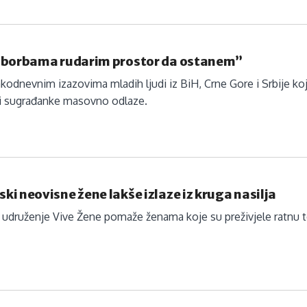
 borbama rudarim prostor da ostanem”
akodnevnim izazovima mladih ljudi iz BiH, Crne Gore i Srbije koji
 i sugrađanke masovno odlaze.
i neovisne žene lakše izlaze iz kruga nasilja
udruženje Vive Žene pomaže ženama koje su preživjele ratnu tor