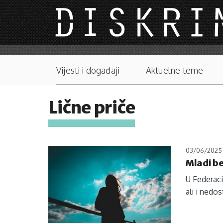
Skip to main content
Main menu
Vijesti i događaji
Aktuelne teme
Lične priče
03/06/2025
Mladi be
U Federaci
ali i nedo