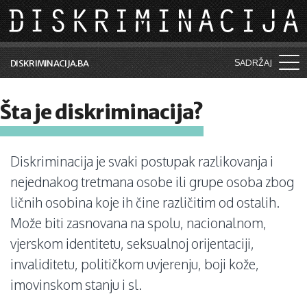
Skip to main content
SADRŽAJ
DISKRIMINACIJA.BA
Šta je diskriminacija?
Šta je diskriminacija?
Vijesti i događaji
Aktuelne teme
Diskriminacija je svaki postupak razlikovanja i
Kolumne
nejednakog tretmana osobe ili grupe osoba zbog
ličnih osobina koje ih čine različitim od ostalih.
Lične priče
Može biti zasnovana na spolu, nacionalnom,
Saradnja sa medijima
vjerskom identitetu, seksualnoj orijentaciji,
invaliditetu, političkom uvjerenju, boji kože,
Pretraga
imovinskom stanju i sl.