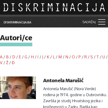
Skip to main content
SADRŽAJ
DISKRIMINACIJA.BA
Šta je diskriminacija?
Autori/ce
Vijesti i događaji
Aktuelne teme
A
/
B
/
D
/
E
/
G
/
H
/
I
/
J
/
K
/
L
/
M
/
N
/
O
/
P
/
R
/
S
/
T
/
U
/
Kolumne
V
/
Ž
/
Đ
Lične priče
Antonela Marušić
Saradnja sa medijima
Antonela Marušić (Nora Verde)
Pretraga
rođena je 1974. godine u Dubrovniku.
Završila je studij Hrvatskog jezika i
književnosti u Zadru. Radila kao