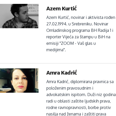
Azem Kurtić
Azem Kurtić, novinar i aktivista rođen
27.02.1994. u Srebreniku. Novinar
Omladinskog programa BH Radija 1 i
reporter Vijeća za štampu u BiH na
emisiji "ZOOM - Vaš glas u
medijima".
Amra Kadrić
Amra Kadrić, diplomirana pravnica sa
položenim pravosudnim i
advokatskim ispitom. Duži niz godina
radi u oblasti zaštite ljudskih prava,
rodne ravnopravnosti, borbe protiv
nasilja nad ženama i zaštiti prava