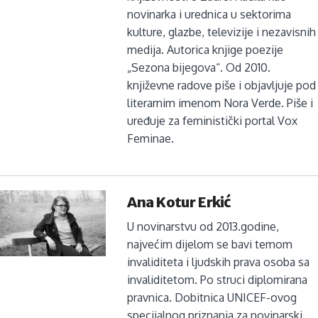
novinarka i urednica u sektorima
kulture, glazbe, televizije i nezavisnih
medija. Autorica knjige poezije
„Sezona bijegova“. Od 2010.
književne radove piše i objavljuje pod
literarnim imenom Nora Verde. Piše i
uređuje za feministički portal Vox
Feminae.
Ana Kotur Erkić
U novinarstvu od 2013.godine,
najvećim dijelom se bavi temom
invaliditeta i ljudskih prava osoba sa
invaliditetom. Po struci diplomirana
pravnica. Dobitnica UNICEF-ovog
specijalnog priznanja za novinarski