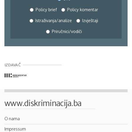
Policy brief
Policy komentar
Istraživanja/analize
Izvještaji
Priručnici/vodiči
IZDAVAČ
www.diskriminacija.ba
O nama
Impressum