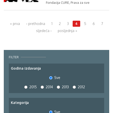
Fondacija CURE, Prava za sve
Pages
« prva
‹ prethodna
1
2
3
4
5
6
7
sljedeća ›
posljednja »
FILTER
Godina izdavanja
Sve
2015
2014
2013
2012
Kategorija
Sve