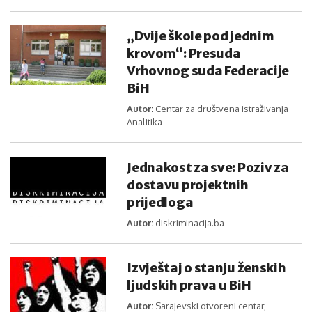
„Dvije škole pod jednim
krovom“: Presuda
Vrhovnog suda Federacije
BiH
Autor:
Centar za društvena istraživanja
Analitika
Jednakost za sve: Poziv za
dostavu projektnih
prijedloga
Autor:
diskriminacija.ba
Izvještaj o stanju ženskih
ljudskih prava u BiH
Autor:
Sarajevski otvoreni centar,