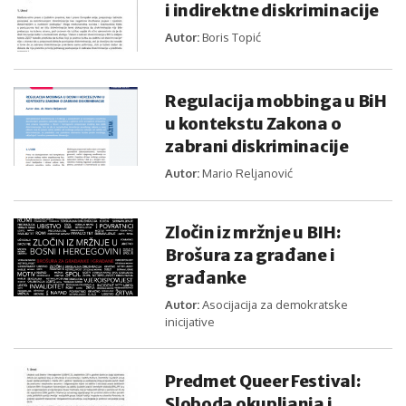
i indirektne diskriminacije
Autor:
Boris Topić
Regulacija mobbinga u BiH
u kontekstu Zakona o
zabrani diskriminacije
Autor:
Mario Reljanović
Zločin iz mržnje u BIH:
Brošura za građane i
građanke
Autor:
Asocijacija za demokratske
inicijative
Predmet Queer Festival:
Sloboda okupljanja i