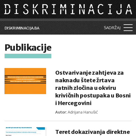
Skip to main content
SADRŽAJ
DISKRIMINACIJA.BA
Šta je diskriminacija?
Publikacije
Vijesti i događaji
Aktuelne teme
Ostvarivanje zahtjeva za
Kolumne
naknadu štete žrtava
ratnih zločina u okviru
Lične priče
krivičnih postupaka u Bosni
i Hercegovini
Saradnja sa medijima
Autor:
Adrijana Hanušić
Pretraga
Teret dokazivanja direktne