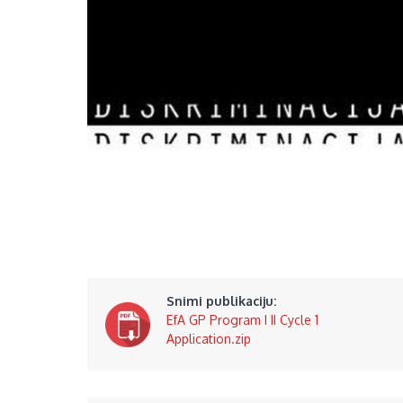
Snimi publikaciju:
EfA GP Program I II Cycle 1
Application.zip