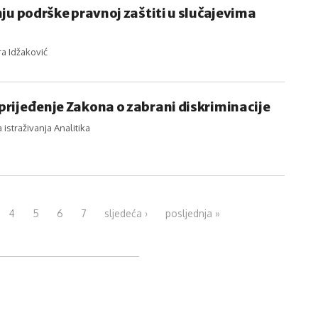
nju podrške pravnoj zaštiti u slučajevima
ra Idžaković
rijeđenje Zakona o zabrani diskriminacije
istraživanja Analitika
4
5
6
7
sljedeća ›
posljednja »