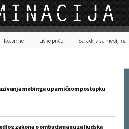
Kolumne
Lične priče
Saradnja sa medijima
kazivanja mobinga u parničnom postupku
jedlog zakona o ombudsmanu za ljudska