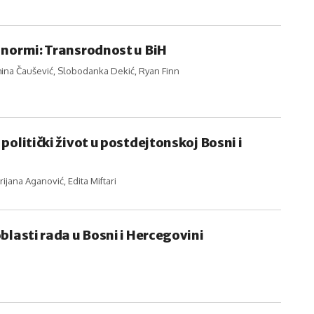
 normi: Transrodnost u BiH
mina Čaušević, Slobodanka Dekić, Ryan Finn
politički život u postdejtonskoj Bosni i
rijana Aganović, Edita Miftari
blasti rada u Bosni i Hercegovini