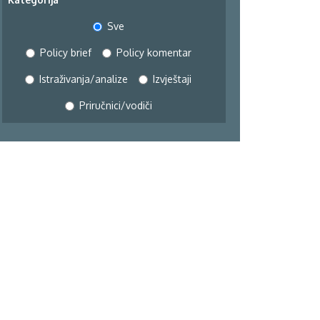
Sve
Policy brief
Policy komentar
Istraživanja/analize
Izvještaji
Priručnici/vodiči