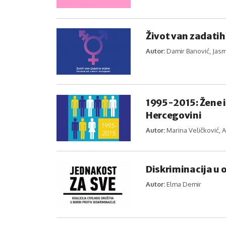
Život van zadatih
Autor:
Damir Banović, Jas
1995-2015: Žene i 
Hercegovini
Autor:
Marina Veličković, A
Diskriminacija u o
Autor:
Elma Demir