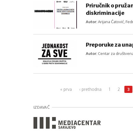
Priručnik o pruža
diskriminacije
Autor:
Arijana Ćatović, Fed
Preporuke za unap
Autor:
Centar za društvena 
Pages
« prva
‹ prethodna
1
2
3
IZDAVAČ