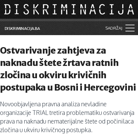
Skip to main content
SADRŽAJ
DISKRIMINACIJA.BA
Šta je diskriminacija?
Ostvarivanje zahtjeva za
Vijesti i događaji
naknadu štete žrtava ratnih
Aktuelne teme
zločina u okviru krivičnih
Kolumne
postupaka u Bosni i Hercegovini
Lične priče
Novoobjavljena pravna analiza nevladine
Saradnja sa medijima
organizacije TRIAL tretira problematiku ostvarivanja
Pretraga
prava na naknadu nematerijalne štete od počinilaca
zločina u ukviru krivičnog postupka.