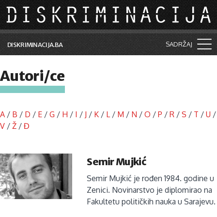
Skip to main content
SADRŽAJ
DISKRIMINACIJA.BA
Šta je diskriminacija?
Autori/ce
Vijesti i događaji
Aktuelne teme
A
/
B
/
D
/
E
/
G
/
H
/
I
/
J
/
K
/
L
/
M
/
N
/
O
/
P
/
R
/
S
/
T
/
U
/
Kolumne
V
/
Ž
/
Đ
Lične priče
Semir Mujkić
Saradnja sa medijima
Semir Mujkić je rođen 1984. godine u
Pretraga
Zenici. Novinarstvo je diplomirao na
Fakultetu političkih nauka u Sarajevu.