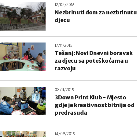
12/02/2016
Nezbrinuti dom za nezbrinutu
djecu
17/11/2015
Tešanj: Novi Dnevni boravak
za djecu sa poteškoćama u
razvoju
08/11/2015
3Down Print Klub - Mjesto
gdje je kreativnost bitnija od
predrasuda
14/09/2015