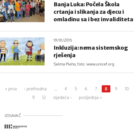
Banja Luka: Počela Škola
crtanja i slikanja za djecu i
omladinu sa i bez invaliditeta
19/01/2015
Inkluzija: nema sistemskog
rješenja
Selma Pleho, foto: www.unicef.org
Pages
« prva
‹ prethodna
…
4
5
6
7
8
9
10
11
12
sljedeća ›
posljednja »
IZDAVAČ