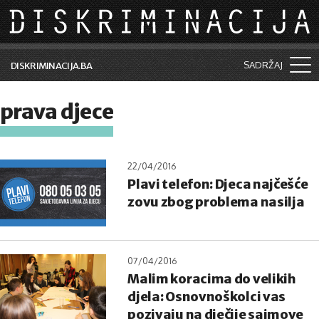
Skip to main content
SADRŽAJ
DISKRIMINACIJA.BA
Šta je diskriminacija?
prava djece
Vijesti i događaji
Aktuelne teme
22/04/2016
Plavi telefon: Djeca najčešće
Kolumne
zovu zbog problema nasilja
Lične priče
Saradnja sa medijima
07/04/2016
Pretraga
Malim koracima do velikih
djela: Osnovnoškolci vas
pozivaju na dječije sajmove