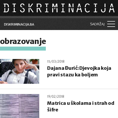
Skip to main content
SADRŽAJ
DISKRIMINACIJA.BA
Šta je diskriminacija?
obrazovanje
Vijesti i događaji
Aktuelne teme
15/03/2018
Dajana Đurić: Djevojka koja
Kolumne
pravi stazu ka boljem
Lične priče
Saradnja sa medijima
19/02/2018
Pretraga
Matrica u školama i strah od
šifre