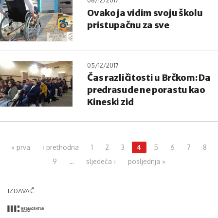
08/12/2017
Ovako ja vidim svoju školu
pristupačnu za sve
05/12/2017
Čas različitosti u Brčkom: Da
predrasude ne porastu kao
Kineski zid
Pages
« prva
‹ prethodna
1
2
3
4
5
6
7
8
9
…
sljedeća ›
posljednja »
IZDAVAČ