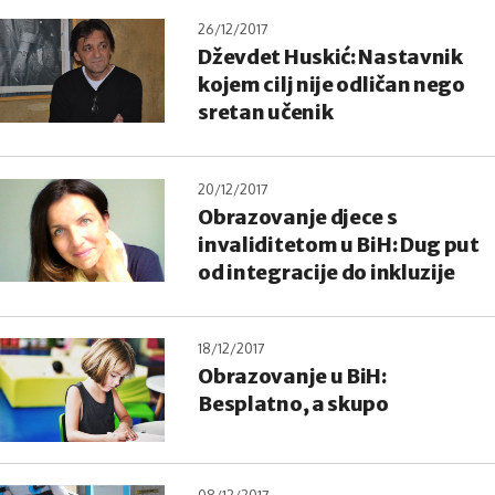
26/12/2017
Dževdet Huskić: Nastavnik
kojem cilj nije odličan nego
sretan učenik
20/12/2017
Obrazovanje djece s
invaliditetom u BiH: Dug put
od integracije do inkluzije
18/12/2017
Obrazovanje u BiH:
Besplatno, a skupo