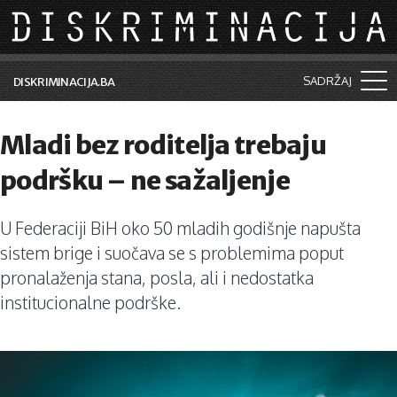
Skip to main content
SADRŽAJ
DISKRIMINACIJA.BA
Šta je diskriminacija?
Mladi bez roditelja trebaju
Vijesti i događaji
podršku – ne sažaljenje
Aktuelne teme
U Federaciji BiH oko 50 mladih godišnje napušta
Kolumne
sistem brige i suočava se s problemima poput
Lične priče
pronalaženja stana, posla, ali i nedostatka
institucionalne podrške.
Saradnja sa medijima
Pretraga