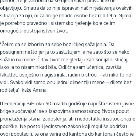
pomoć, te je zamolila da se njena slika i pravo ime ne
objavljuju. Smatra da to nije ispravan način rješavanja ovakvih
situacija za nju, ni za druge mlade osobe bez roditelja. Njima
je potrebno pravedno i sistemsko rješenje koje će im
omogućiti dostojanstven život.
"Želim da se izborim za sebe bez ičijeg sažaljenja. Da
postignem nešto jer ja to zaslužujem, a ne zato što se neko
sažalio na mene. Čitav život me gledaju kao socijalni slučaj,
iako ja to nisam nikad bila. Odlična sam učenica, završila
fakultet, uspješno magistrirala, radim u struci – ali niko to ne
vidi. Svako vidi samo onu jednu dimenziju mene – dijete bez
roditelja", kaže Amina.
U Federaciji BiH oko 50 mladih godišnje napušta sistem javne
brige suočavajući se s izazovima samostalnog života poput
pronalaženja stana, zaposlenja, ali i nedostatka institucionalne
podrške. Ne postoji jedinstven zakon koji reguliše podršku
ovoj populaciji, te ona varira od kantona do kantona i često je