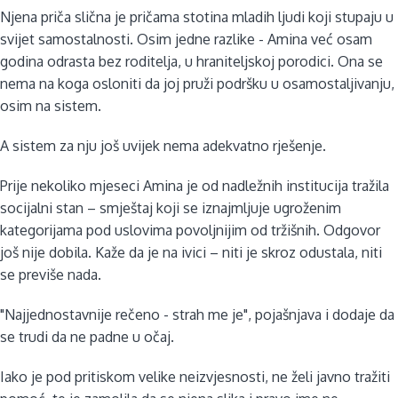
Njena priča slična je pričama stotina mladih ljudi koji stupaju u
svijet samostalnosti. Osim jedne razlike - Amina već osam
godina odrasta bez roditelja, u hraniteljskoj porodici. Ona se
nema na koga osloniti da joj pruži podršku u osamostaljivanju,
osim na sistem.
A sistem za nju još uvijek nema adekvatno rješenje.
Prije nekoliko mjeseci Amina je od nadležnih institucija tražila
socijalni stan – smještaj koji se iznajmljuje ugroženim
kategorijama pod uslovima povoljnijim od tržišnih. Odgovor
još nije dobila. Kaže da je na ivici – niti je skroz odustala, niti
se previše nada.
"Najjednostavnije rečeno - strah me je", pojašnjava i dodaje da
se trudi da ne padne u očaj.
Iako je pod pritiskom velike neizvjesnosti, ne želi javno tražiti