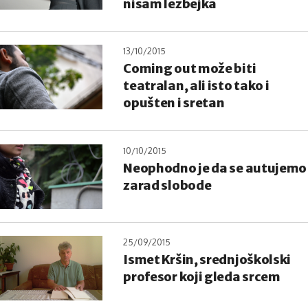
nisam lezbejka
13/10/2015
Coming out može biti
teatralan, ali isto tako i
opušten i sretan
10/10/2015
Neophodno je da se autujemo
zarad slobode
25/09/2015
Ismet Kršin, srednjoškolski
profesor koji gleda srcem