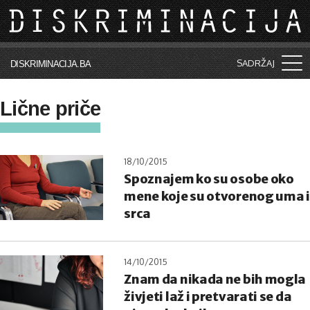
Skip to main content
SADRŽAJ
DISKRIMINACIJA.BA
Šta je diskriminacija?
Lične priče
Vijesti i događaji
Aktuelne teme
18/10/2015
Spoznajem ko su osobe oko
Kolumne
mene koje su otvorenog uma i
Lične priče
srca
Saradnja sa medijima
14/10/2015
Pretraga
Znam da nikada ne bih mogla
živjeti laž i pretvarati se da