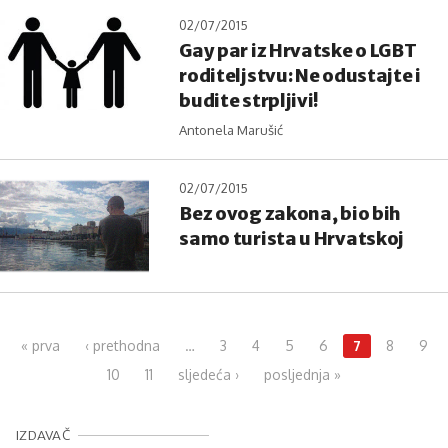
02/07/2015
Gay par iz Hrvatske o LGBT
roditeljstvu: Ne odustajte i
budite strpljivi!
Antonela Marušić
02/07/2015
Bez ovog zakona, bio bih
samo turista u Hrvatskoj
Pages
« prva
‹ prethodna
…
3
4
5
6
7
8
9
10
11
sljedeća ›
posljednja »
IZDAVAČ