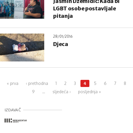
Jasmin Džemiđić: Kada bi
LGBT osobe postavljale
pitanja
28/01/2016
Djeca
Pages
« prva
‹ prethodna
1
2
3
4
5
6
7
8
9
…
sljedeća ›
posljednja »
IZDAVAČ