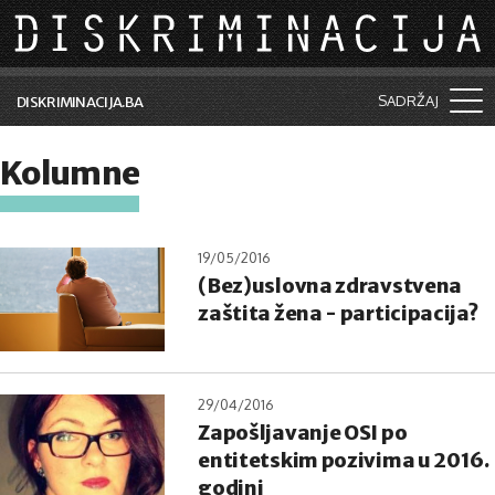
Skip to main content
SADRŽAJ
DISKRIMINACIJA.BA
Šta je diskriminacija?
Kolumne
Vijesti i događaji
Aktuelne teme
19/05/2016
(Bez)uslovna zdravstvena
Kolumne
zaštita žena - participacija?
Lične priče
Saradnja sa medijima
29/04/2016
Pretraga
Zapošljavanje OSI po
entitetskim pozivima u 2016.
godini