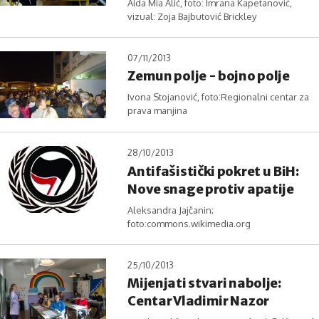
Aida Mia Alić, foto: Imrana Kapetanović,
vizual: Zoja Bajbutović Brickley
07/11/2013
Zemun polje - bojno polje
Ivona Stojanović, foto:Regionalni centar za
prava manjina
28/10/2013
Antifašistički pokret u BiH:
Nove snage protiv apatije
Aleksandra Jajčanin;
foto:commons.wikimedia.org
25/10/2013
Mijenjati stvari nabolje:
Centar Vladimir Nazor