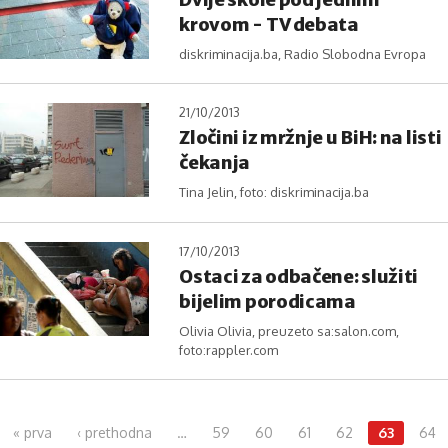
krovom - TV debata
diskriminacija.ba, Radio Slobodna Evropa
21/10/2013
Zločini iz mržnje u BiH: na listi
čekanja
Tina Jelin, foto: diskriminacija.ba
17/10/2013
Ostaci za odbačene: služiti
bijelim porodicama
Olivia Olivia, preuzeto sa:salon.com,
foto:rappler.com
Pages
« prva
‹ prethodna
…
59
60
61
62
63
64