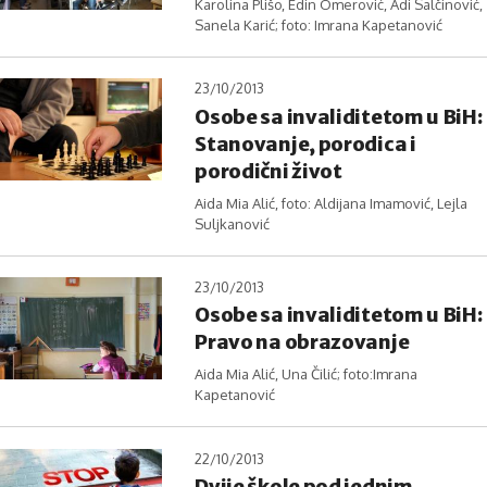
Karolina Plišo, Edin Omerović, Adi Salčinović,
Sanela Karić; foto: Imrana Kapetanović
23/10/2013
Osobe sa invaliditetom u BiH:
Stanovanje, porodica i
porodični život
Aida Mia Alić, foto: Aldijana Imamović, Lejla
Suljkanović
23/10/2013
Osobe sa invaliditetom u BiH:
Pravo na obrazovanje
Aida Mia Alić, Una Čilić; foto:Imrana
Kapetanović
22/10/2013
Dvije škole pod jednim