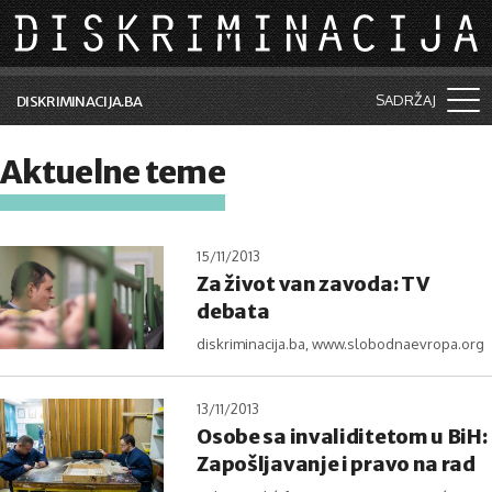
Skip to main content
SADRŽAJ
DISKRIMINACIJA.BA
Šta je diskriminacija?
Aktuelne teme
Vijesti i događaji
Aktuelne teme
15/11/2013
Za život van zavoda: TV
Kolumne
debata
Lične priče
diskriminacija.ba, www.slobodnaevropa.org
Saradnja sa medijima
13/11/2013
Pretraga
Osobe sa invaliditetom u BiH:
Zapošljavanje i pravo na rad