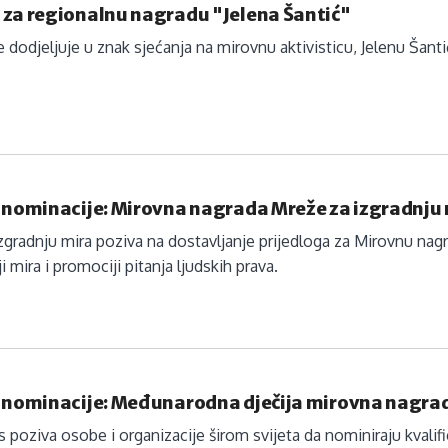
 za regionalnu nagradu "Jelena Šantić"
 dodjeljuje u znak sjećanja na mirovnu aktivisticu, Jelenu Šanti
 nominacije: Mirovna nagrada Mreže za izgradnju
zgradnju mira poziva na dostavljanje prijedloga za Mirovnu nag
i mira i promociji pitanja ljudskih prava.
a nominacije: Međunarodna dječija mirovna nagra
s poziva osobe i organizacije širom svijeta da nominiraju kvali