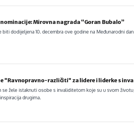
a nominacije: Mirovna nagrada “Goran Bubalo”
 biti dodijeljena 10. decembra ove godine na Međunarodni dan 
e "Ravnopravno-različiti" za lidere i liderke s inv
 se žele istaknuti osobe s invaliditetom koje su u svom životu, 
 inspiracija drugima.