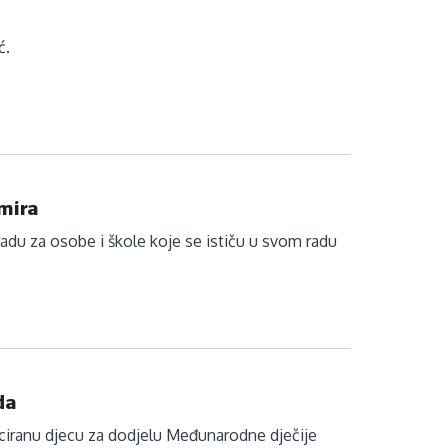
ć.
 mira
radu za osobe i škole koje se ističu u svom radu
da
ficiranu djecu za dodjelu Međunarodne dječije