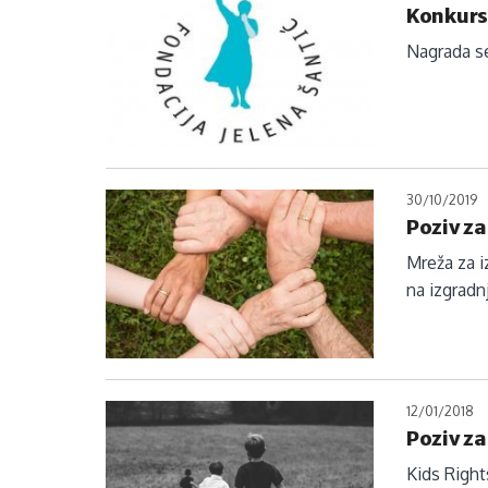
Konkurs
Nagrada se
30/10/2019
Poziv za
Mreža za i
na izgradnj
12/01/2018
Poziv z
Kids Right