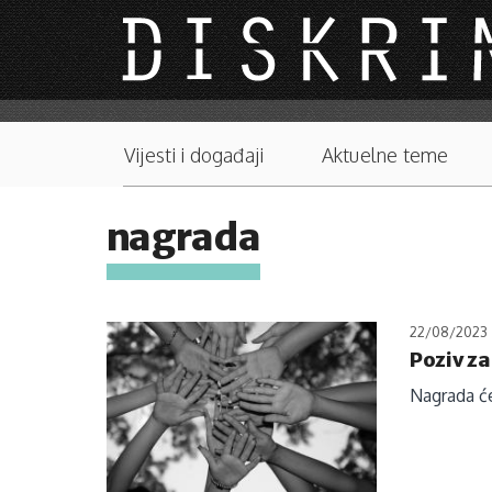
Skip to main content
Main menu
Vijesti i događaji
Aktuelne teme
nagrada
22/08/2023
Poziv z
Nagrada će