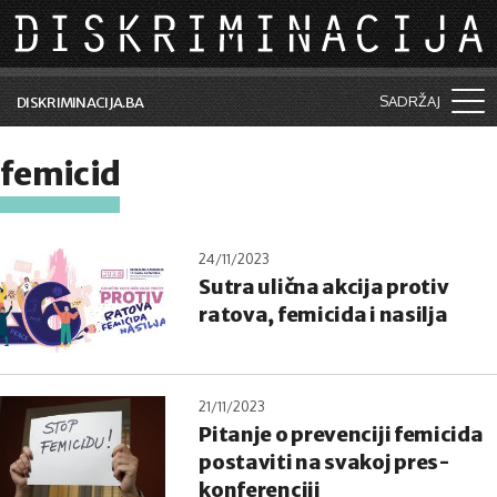
Skip to main content
SADRŽAJ
DISKRIMINACIJA.BA
Šta je diskriminacija?
femicid
Vijesti i događaji
Aktuelne teme
24/11/2023
Sutra ulična akcija protiv
Kolumne
ratova, femicida i nasilja
Lične priče
Saradnja sa medijima
21/11/2023
Pretraga
Pitanje o prevenciji femicida
postaviti na svakoj pres-
konferenciji