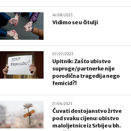
14/08/2023
Vidimo se u čitulji
07/07/2023
Upitnik: Zašto ubistvo
supruge/partnerke nije
porodična tragedija nego
femicid?!
17/04/2023
Čuvati dostojanstvo žrtve
pod svaku cijenu: ubistvo
maloljetnice iz Srbije u bh.