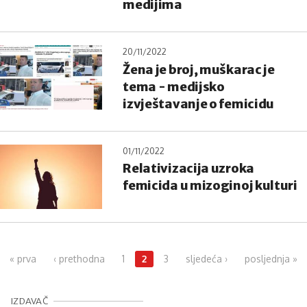
medijima
20/11/2022
Žena je broj, muškarac je
tema - medijsko
izvještavanje o femicidu
01/11/2022
Relativizacija uzroka
femicida u mizoginoj kulturi
Pages
« prva
‹ prethodna
1
2
3
sljedeća ›
posljednja »
IZDAVAČ