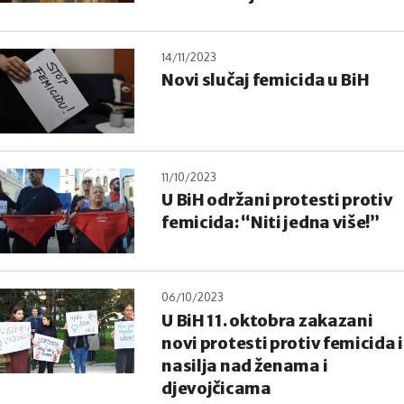
14/11/2023
Novi slučaj femicida u BiH
11/10/2023
U BiH održani protesti protiv
femicida: “Niti jedna više!”
06/10/2023
U BiH 11. oktobra zakazani
novi protesti protiv femicida i
nasilja nad ženama i
djevojčicama