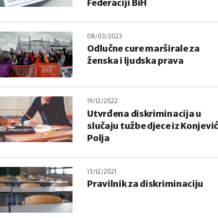
Federaciji BiH
08/03/2023
Odlučne cure marširale za
ženska i ljudska prava
19/12/2022
Utvrđena diskriminacija u
slučaju tužbe djece iz Konjević
Polja
13/12/2021
Pravilnik za diskriminaciju