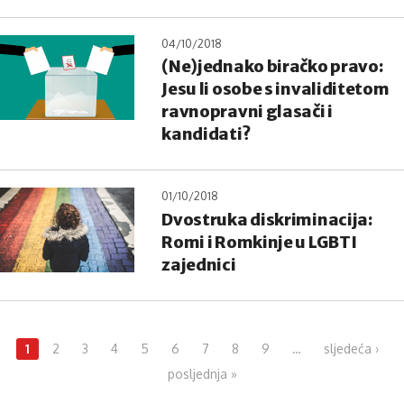
04/10/2018
(Ne)jednako biračko pravo:
Jesu li osobe s invaliditetom
ravnopravni glasači i
kandidati?
01/10/2018
Dvostruka diskriminacija:
Romi i Romkinje u LGBTI
zajednici
Pages
1
2
3
4
5
6
7
8
9
…
sljedeća ›
posljednja »