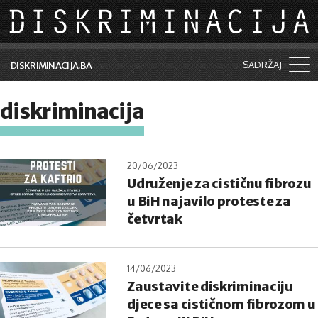
Skip to main content
SADRŽAJ
DISKRIMINACIJA.BA
Šta je diskriminacija?
diskriminacija
Vijesti i događaji
Aktuelne teme
20/06/2023
Udruženje za cističnu fibrozu
Kolumne
u BiH najavilo proteste za
Lične priče
četvrtak
Saradnja sa medijima
14/06/2023
Pretraga
Zaustavite diskriminaciju
djece sa cističnom fibrozom u