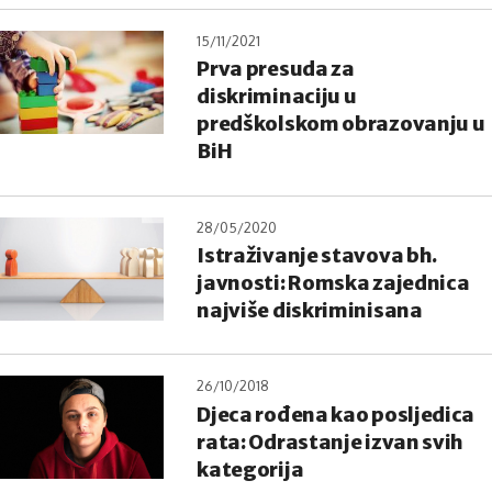
15/11/2021
Prva presuda za
diskriminaciju u
predškolskom obrazovanju u
BiH
28/05/2020
Istraživanje stavova bh.
javnosti: Romska zajednica
najviše diskriminisana
26/10/2018
Djeca rođena kao posljedica
rata: Odrastanje izvan svih
kategorija