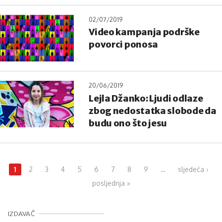
02/07/2019
Video kampanja podrške
povorci ponosa
20/06/2019
Lejla Džanko: Ljudi odlaze
zbog nedostatka slobode da
budu ono što jesu
Pages
1
2
3
4
5
6
7
8
9
…
sljedeća ›
posljednja »
IZDAVAČ