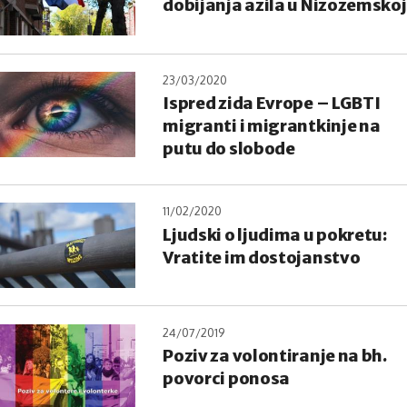
dobijanja azila u Nizozemskoj
23/03/2020
Ispred zida Evrope – LGBTI
migranti i migrantkinje na
putu do slobode
11/02/2020
Ljudski o ljudima u pokretu:
Vratite im dostojanstvo
24/07/2019
Poziv za volontiranje na bh.
povorci ponosa