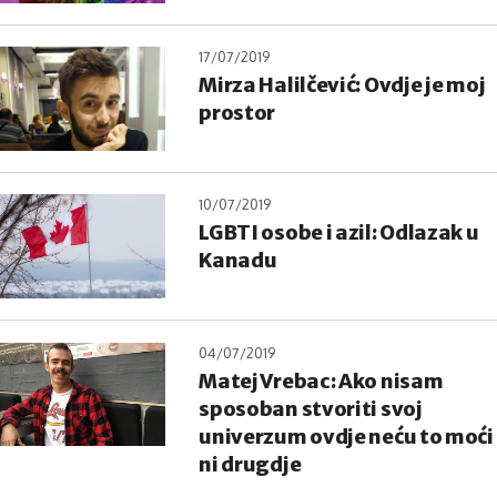
17/07/2019
Mirza Halilčević: Ovdje je moj
prostor
10/07/2019
LGBTI osobe i azil: Odlazak u
Kanadu
04/07/2019
Matej Vrebac: Ako nisam
sposoban stvoriti svoj
univerzum ovdje neću to moći
ni drugdje