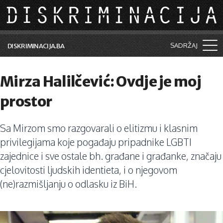
Skip to main content
SADRŽAJ
DISKRIMINACIJA.BA
Šta je diskriminacija?
Mirza Halilčević: Ovdje je moj
Vijesti i događaji
prostor
Aktuelne teme
Sa Mirzom smo razgovarali o elitizmu i klasnim
Kolumne
privilegijama koje pogađaju pripadnike LGBTI
Lične priče
zajednice i sve ostale bh. građane i građanke, značaju
cjelovitosti ljudskih identieta, i o njegovom
Saradnja sa medijima
(ne)razmišljanju o odlasku iz BiH.
Pretraga