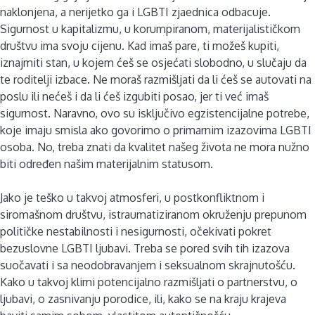
naklonjena, a nerijetko ga i LGBTI zjaednica odbacuje.
Sigurnost u kapitalizmu, u korumpiranom, materijalističkom
društvu ima svoju cijenu. Kad imaš pare, ti možeš kupiti,
iznajmiti stan, u kojem ćeš se osjećati slobodno, u slučaju da
te roditelji izbace. Ne moraš razmišljati da li ćeš se autovati na
poslu ili nećeš i da li ćeš izgubiti posao, jer ti već imaš
sigurnost. Naravno, ovo su isključivo egzistencijalne potrebe,
koje imaju smisla ako govorimo o primarnim izazovima LGBTI
osoba. No, treba znati da kvalitet našeg života ne mora nužno
biti određen našim materijalnim statusom.
Jako je teško u takvoj atmosferi, u postkonfliktnom i
siromašnom društvu, istraumatiziranom okruženju prepunom
političke nestabilnosti i nesigurnosti, očekivati pokret
bezuslovne LGBTI ljubavi. Treba se pored svih tih izazova
suočavati i sa neodobravanjem i seksualnom skrajnutošću.
Kako u takvoj klimi potencijalno razmišljati o partnerstvu, o
ljubavi, o zasnivanju porodice, ili, kako se na kraju krajeva