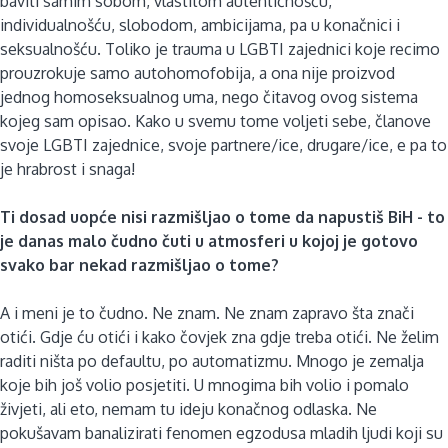
baviti samim sobom, vlastitom autentičnošću,
individualnošću, slobodom, ambicijama, pa u konačnici i
seksualnošću. Toliko je trauma u LGBTI zajednici koje recimo
prouzrokuje samo autohomofobija, a ona nije proizvod
jednog homoseksualnog uma, nego čitavog ovog sistema
kojeg sam opisao. Kako u svemu tome voljeti sebe, članove
svoje LGBTI zajednice, svoje partnere/ice, drugare/ice, e pa to
je hrabrost i snaga!
Ti dosad uopće nisi razmišljao o tome da napustiš BiH - to
je danas malo čudno čuti u atmosferi u kojoj je gotovo
svako bar nekad razmišljao o tome?
A i meni je to čudno. Ne znam. Ne znam zapravo šta znači
otići. Gdje ću otići i kako čovjek zna gdje treba otići. Ne želim
raditi ništa po defaultu, po automatizmu. Mnogo je zemalja
koje bih još volio posjetiti. U mnogima bih volio i pomalo
živjeti, ali eto, nemam tu ideju konačnog odlaska. Ne
pokušavam banalizirati fenomen egzodusa mladih ljudi koji su