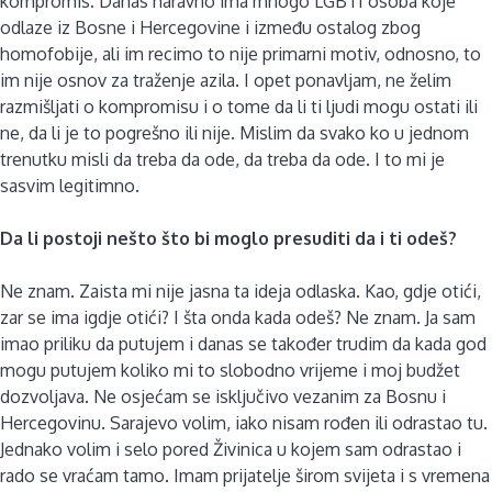
kompromis. Danas naravno ima mnogo LGBTI osoba koje
odlaze iz Bosne i Hercegovine i između ostalog zbog
homofobije, ali im recimo to nije primarni motiv, odnosno, to
im nije osnov za traženje azila. I opet ponavljam, ne želim
razmišljati o kompromisu i o tome da li ti ljudi mogu ostati ili
ne, da li je to pogrešno ili nije. Mislim da svako ko u jednom
trenutku misli da treba da ode, da treba da ode. I to mi je
sasvim legitimno.
Da li postoji nešto što bi moglo presuditi da i ti odeš?
Ne znam. Zaista mi nije jasna ta ideja odlaska. Kao, gdje otići,
zar se ima igdje otići? I šta onda kada odeš? Ne znam. Ja sam
imao priliku da putujem i danas se također trudim da kada god
mogu putujem koliko mi to slobodno vrijeme i moj budžet
dozvoljava. Ne osjećam se isključivo vezanim za Bosnu i
Hercegovinu. Sarajevo volim, iako nisam rođen ili odrastao tu.
Jednako volim i selo pored Živinica u kojem sam odrastao i
rado se vraćam tamo. Imam prijatelje širom svijeta i s vremena