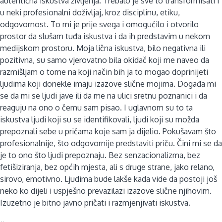
autentična iskustva življenja. Trebalo je sve to transformisati i
u neki profesionalni doživljaj, kroz disciplinu, etiku,
odgovornost. To mi je prije svega i omogućilo i otvorilo
prostor da slušam tuđa iskustva i da ih predstavim u nekom
medijskom prostoru. Moja lična iskustva, bilo negativna ili
pozitivna, su samo vjerovatno bila okidač koji me naveo da
razmišljam o tome na koji način bih ja to mogao doprinijeti
ljudima koji donekle imaju izazove slične mojima. Događa mi
se da mi se ljudi jave ili da me na ulici sretnu poznanici i da
reaguju na ono o čemu sam pisao. I uglavnom su to ta
iskustva ljudi koji su se identifikovali, ljudi koji su možda
prepoznali sebe u pričama koje sam ja dijelio. Pokušavam što
profesionalnije, što odgovornije predstaviti priču. Čini mi se da
je to ono što ljudi prepoznaju. Bez senzacionalizma, bez
fetišiziranja, bez općih mjesta, ali s druge strane, jako relano,
sirovo, emotivno. Ljudima bude lakše kada vide da postoji još
neko ko dijeli i uspješno prevazilazi izazove slične njihovim.
Izuzetno je bitno javno pričati i razmjenjivati iskustva.