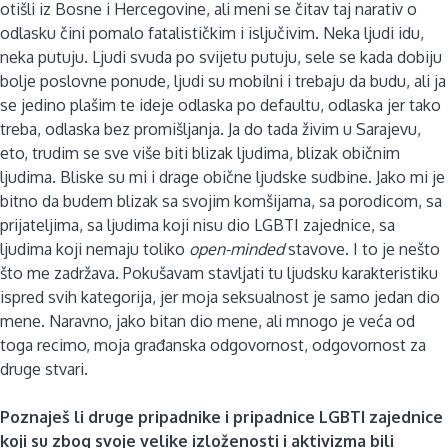
otišli iz Bosne i Hercegovine, ali meni se čitav taj narativ o
odlasku čini pomalo fatalističkim i isljučivim. Neka ljudi idu,
neka putuju. Ljudi svuda po svijetu putuju, sele se kada dobiju
bolje poslovne ponude, ljudi su mobilni i trebaju da budu, ali ja
se jedino plašim te ideje odlaska po defaultu, odlaska jer tako
treba, odlaska bez promišljanja. Ja do tada živim u Sarajevu,
eto, trudim se sve više biti blizak ljudima, blizak običnim
ljudima. Bliske su mi i drage obične ljudske sudbine. Jako mi je
bitno da budem blizak sa svojim komšijama, sa porodicom, sa
prijateljima, sa ljudima koji nisu dio LGBTI zajednice, sa
ljudima koji nemaju toliko
open-minded
stavove. I to je nešto
što me zadržava. Pokušavam stavljati tu ljudsku karakteristiku
ispred svih kategorija, jer moja seksualnost je samo jedan dio
mene. Naravno, jako bitan dio mene, ali mnogo je veća od
toga recimo, moja građanska odgovornost, odgovornost za
druge stvari.
Poznaješ li druge pripadnike i pripadnice LGBTI zajednice
koji su zbog svoje velike izloženosti i aktivizma bili