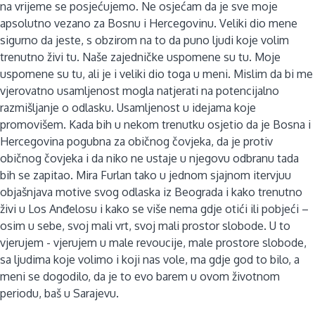
na vrijeme se posjećujemo. Ne osjećam da je sve moje
apsolutno vezano za Bosnu i Hercegovinu. Veliki dio mene
sigurno da jeste, s obzirom na to da puno ljudi koje volim
trenutno živi tu. Naše zajedničke uspomene su tu. Moje
uspomene su tu, ali je i veliki dio toga u meni. Mislim da bi me
vjerovatno usamljenost mogla natjerati na potencijalno
razmišljanje o odlasku. Usamljenost u idejama koje
promovišem. Kada bih u nekom trenutku osjetio da je Bosna i
Hercegovina pogubna za običnog čovjeka, da je protiv
običnog čovjeka i da niko ne ustaje u njegovu odbranu tada
bih se zapitao. Mira Furlan tako u jednom sjajnom itervjuu
objašnjava motive svog odlaska iz Beograda i kako trenutno
živi u Los Anđelosu i kako se više nema gdje otići ili pobjeći –
osim u sebe, svoj mali vrt, svoj mali prostor slobode. U to
vjerujem - vjerujem u male revoucije, male prostore slobode,
sa ljudima koje volimo i koji nas vole, ma gdje god to bilo, a
meni se dogodilo, da je to evo barem u ovom životnom
periodu, baš u Sarajevu.