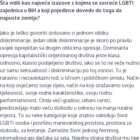
Šta vidiš kao najveće izazove s kojima se susreće LGBTI
zajednica u BiH a koji pojedince dovedu do toga da
napuste zemlju?
Jako je teško govoriti izolovano o jednom obliku
diskriminacije. Jedan oblik diskriminacije je skoro po pravilu
uvijek ispreplitan sa drugim oblicima opresije. Dominanta
opresija kapitalistički orijentiranog društva jeste klasa,
odnosno, klasno podijeljeno društvo, iako se to ne veže nužno
uz samu seksualnost i diskriminaciju po toj osnovi. Tu je
naravno i nezaobilazni rod, u ličnom i političkom smislu. Način
na koji osjećamo svoje tijelo, način na koji izražavamo svoju
tjelesnost, svoje rodne karakteristike, svoju rodnu
performativnost. Onda veći gradovi, urbani centri,
predstavljaju malo veću slobodu u odnosu na manja ruralna
mjesta. To su neke kategorije koje znatno određuju život
LGBTI osoba i površinu manevarskog prostora, prostora za
slobodu, za kretanje. Zamislite život jednog feminog,
siromašnog gej dječaka sa sela. Nijedna strana društva mu nije