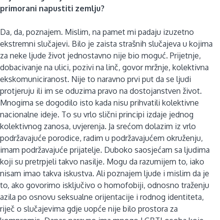
primorani napustiti zemlju?
Da, da, poznajem. Mislim, na pamet mi padaju izuzetno
ekstremni slučajevi. Bilo je zaista strašnih slučajeva u kojima
za neke ljude život jednostavno nije bio moguć. Prijetnje,
dobacivanje na ulici, pozivi na linč, govor mržnje, kolektivna
ekskomuniciranost. Nije to naravno prvi put da se ljudi
protjeruju ili im se oduzima pravo na dostojanstven život.
Mnogima se dogodilo isto kada nisu prihvatili kolektivne
nacionalne ideje. To su vrlo slični principi izdaje jednog
kolektivnog zanosa, uvjerenja. Ja srećom dolazim iz vrlo
podržavajuće porodice, radim u podržavajućem okruženju,
imam podržavajuće prijatelje. Duboko saosjećam sa ljudima
koji su pretrpjeli takvo nasilje. Mogu da razumijem to, iako
nisam imao takva iskustva. Ali poznajem ljude i mislim da je
to, ako govorimo isključivo o homofobiji, odnosno traženju
azila po osnovu seksualne orijentacije i rodnog identiteta,
riječ o slučajevima gdje uopće nije bilo prostora za