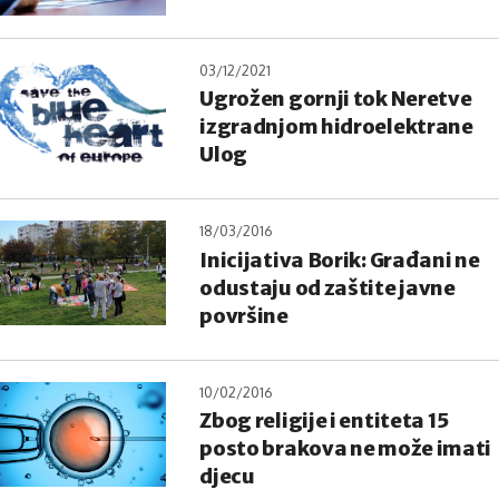
03/12/2021
Ugrožen gornji tok Neretve
izgradnjom hidroelektrane
Ulog
18/03/2016
Inicijativa Borik: Građani ne
odustaju od zaštite javne
površine
10/02/2016
Zbog religije i entiteta 15
posto brakova ne može imati
djecu