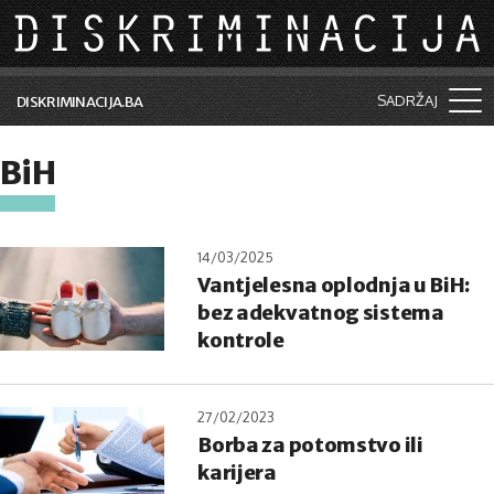
Skip to main content
SADRŽAJ
DISKRIMINACIJA.BA
Šta je diskriminacija?
BiH
Vijesti i događaji
Aktuelne teme
14/03/2025
Vantjelesna oplodnja u BiH:
Kolumne
bez adekvatnog sistema
Lične priče
kontrole
Saradnja sa medijima
27/02/2023
Pretraga
Borba za potomstvo ili
karijera