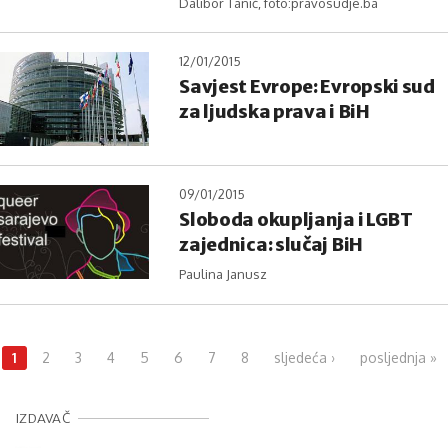
Dalibor Tanić, foto:pravosudje.ba
12/01/2015
Savjest Evrope: Evropski sud
za ljudska prava i BiH
09/01/2015
Sloboda okupljanja i LGBT
zajednica: slučaj BiH
Paulina Janusz
Pages
1
2
3
4
5
6
7
8
sljedeća ›
posljednja »
IZDAVAČ