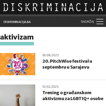
Skip to main content
SADRŽAJ
DISKRIMINACIJA.BA
Šta je diskriminacija?
aktivizam
Vijesti i događaji
Aktuelne teme
18/08/2025
20. PitchWise festival u
Kolumne
septembru u Sarajevu
Lične priče
Saradnja sa medijima
10/02/2025
Pretraga
Trening o građanskom
aktivizmu za LGBTIQ+ osobe