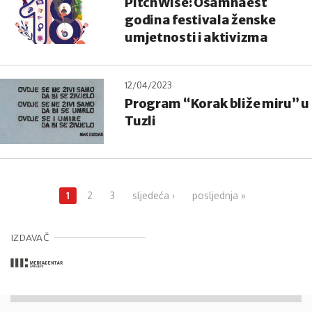
PitchWise: Osamnaest
godina festivala ženske
umjetnosti i aktivizma
12/04/2023
Program “Korak bliže miru” u
Tuzli
Pages
1
2
3
sljedeća ›
posljednja »
IZDAVAČ