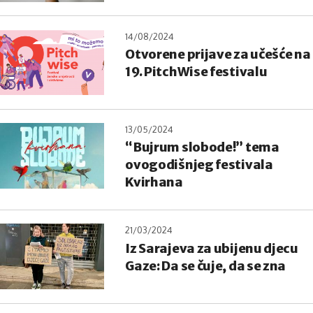
14/08/2024
Otvorene prijave za učešće na
19. PitchWise festivalu
13/05/2024
“Bujrum slobode!” tema
ovogodišnjeg festivala
Kvirhana
21/03/2024
Iz Sarajeva za ubijenu djecu
Gaze: Da se čuje, da se zna