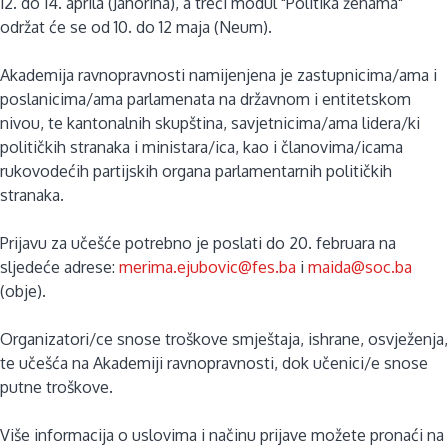
12. do 14. aprila (Jahorina), a treći modul "Politika ženama"
održat će se od 10. do 12 maja (Neum).
Akademija ravnopravnosti namijenjena je zastupnicima/ama i
poslanicima/ama parlamenata na državnom i entitetskom
nivou, te kantonalnih skupština, savjetnicima/ama lidera/ki
političkih stranaka i ministara/ica, kao i članovima/icama
rukovodećih partijskih organa parlamentarnih političkih
stranaka.
Prijavu za učešće potrebno je poslati do 20. februara na
sljedeće adrese:
merima.ejubovic@fes.ba
i
maida@soc.ba
(obje).
Organizatori/ce snose troškove smještaja, ishrane, osvježenja,
te učešća na Akademiji ravnopravnosti, dok učenici/e snose
putne troškove.
Više informacija o uslovima i načinu prijave možete pronaći na