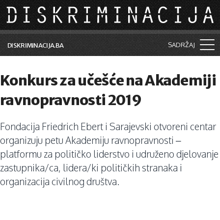
Skip to main content
SADRŽAJ
DISKRIMINACIJA.BA
Šta je diskriminacija?
Konkurs za učešće na Akademiji
Vijesti i događaji
ravnopravnosti 2019
Aktuelne teme
Fondacija Friedrich Ebert i Sarajevski otvoreni centar
Kolumne
organizuju petu Akademiju ravnopravnosti –
Lične priče
platformu za političko liderstvo i udruženo djelovanje
zastupnika/ca, lidera/ki političkih stranaka i
Saradnja sa medijima
organizacija civilnog društva.
Pretraga