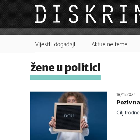
Skip to main content
Main menu
Vijesti i događaji
Aktuelne teme
žene u politici
18/11/2024
Poziv na
Cilj trodne