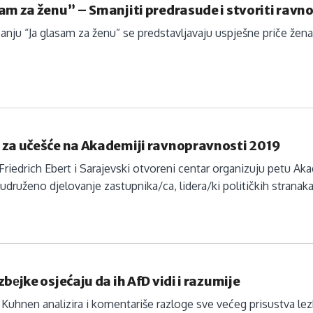
am za ženu” – Smanjiti predrasude i stvoriti ravnop
nju “Ja glasam za ženu” se predstavljavaju uspješne priče žena 
 za učešće na Akademiji ravnopravnosti 2019
Friedrich Ebert i Sarajevski otvoreni centar organizuju petu Ak
 udruženo djelovanje zastupnika/ca, lidera/ki političkih stranaka
zbеjke osjećaju da ih AfD vidi i razumije
Kuhnen analizira i komentariše razloge sve većeg prisustva lez