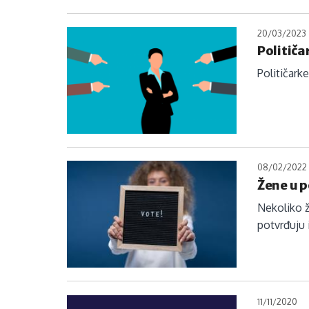
20/03/2023
Političa
Političark
08/02/2022
Žene u p
Nekoliko ž
potvrđuju 
11/11/2020