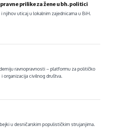
ravne prilike za žene u bh. politici
i njihov uticaj u lokalnim zajednicama u BiH.
ademiju ravnopravnosti – platformu za političko
 i organizacija civilnog društva.
bejki u desničarskim populističkim strujanjima.