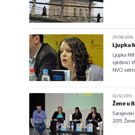
29/08/2016
Ljupka M
Ljupka Mih
sjedinici 
NVO sekto
02/12/2015
Žene u B
Sarajevski
2015: Žene