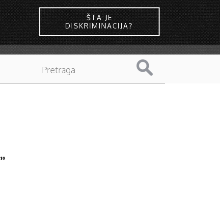
ŠTA JE
DISKRIMINACIJA?
a”