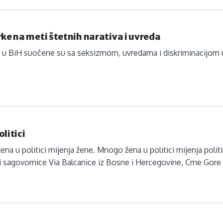
rke na meti štetnih narativa i uvreda
e u BiH suočene su sa seksizmom, uvredama i diskriminacijom 
olitici
ena u politici mijenja žene. Mnogo žena u politici mijenja politi
i sagovornice Via Balcanice iz Bosne i Hercegovine, Crne Gore 