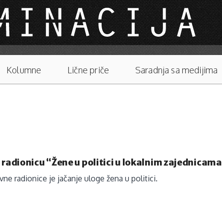
Kolumne
Lične priče
Saradnja sa medijima
 radionicu “Žene u politici u lokalnim zajednicam
vne radionice je jačanje uloge žena u politici.