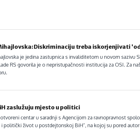
ihajlovska: Diskriminaciju treba iskorjenjivati 'o
ajlovska je jedina zastupnica s invaliditetom u novom sazivu S
Vlade RS govorila je o nepristupačnosti institucija za OSI. Za n
ru.
iH zaslužuju mjesto u politici
 otvoreni centar u saradnji s Agencijom za ravnopravnost spolo
 i politički život u postdejtonskoj BiH”, na kojoj su pored autori