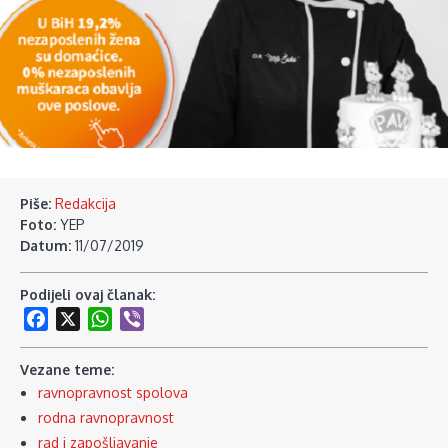
Piše:
Redakcija
Foto:
YEP
Datum:
11/07/2019
Podijeli ovaj članak:
Facebook
X
WhatsApp
Viber
Vezane teme:
ravnopravnost spolova
rodna ravnopravnost
rad i zapošljavanje