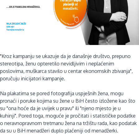
"Kroz kampanju se ukazuje da je današnje društvo, prepuno
stereotipa, ženu opteretilo nevidljivim i neplaćenim
poslovima, muškarca stavilo u centar ekonomskih zbivanja",
poručuju inicijatori kampanje.
Na plakatima se pored fotografija uspješnih žena, mogu
pronaći i poruke kojima su žene u BiH često izložene kao što
su "ona hoće da je uvijek u pravu" ili "njeno mjesto je u
kuhinji". Pored toga, moguće je pročitati i statističke podatke
o neravnopravnom tretmanu žena na tržištu rada, kao podatak
da su u BiH menadžeri duplo plaćeniji od menadžerki.