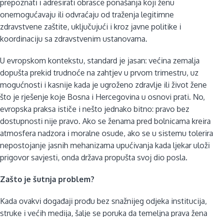
prepoznati i adresirati obrasce ponašanja koji ženu
onemogućavaju ili odvraćaju od traženja legitimne
zdravstvene zaštite, uključujući i kroz javne politike i
koordinaciju sa zdravstvenim ustanovama.
U evropskom kontekstu, standard je jasan: većina zemalja
dopušta prekid trudnoće na zahtjev u prvom trimestru, uz
mogućnosti i kasnije kada je ugroženo zdravlje ili život žene
što je rješenje koje Bosna i Hercegovina u osnovi prati. No,
evropska praksa ističe i nešto jednako bitno: pravo bez
dostupnosti nije pravo. Ako se ženama pred bolnicama kreira
atmosfera nadzora i moralne osude, ako se u sistemu tolerira
nepostojanje jasnih mehanizama upućivanja kada ljekar uloži
prigovor savjesti, onda država propušta svoj dio posla.
Zašto je šutnja problem?
Kada ovakvi događaji prođu bez snažnijeg odjeka institucija,
struke i većih medija, šalje se poruka da temeljna prava žena