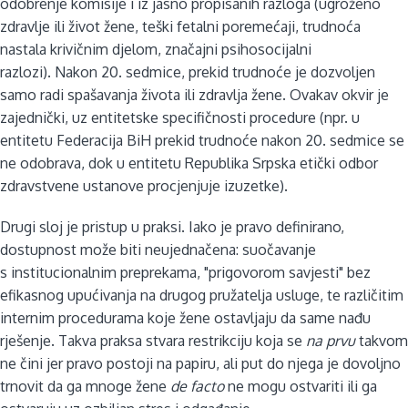
odobrenje komisije i iz jasno propisanih razloga (ugroženo
zdravlje ili život žene, teški fetalni poremećaji, trudnoća
nastala krivičnim djelom, značajni psihosocijalni
razlozi). Nakon 20. sedmice, prekid trudnoće je dozvoljen
samo radi spašavanja života ili zdravlja žene. Ovakav okvir je
zajednički, uz entitetske specifičnosti procedure (npr. u
entitetu Federacija BiH prekid trudnoće nakon 20. sedmice se
ne odobrava, dok u entitetu Republika Srpska etički odbor
zdravstvene ustanove procjenjuje izuzetke).
Drugi sloj je pristup u praksi. Iako je pravo definirano,
dostupnost može biti neujednačena: suočavanje
s institucionalnim preprekama, "prigovorom savjesti" bez
efikasnog upućivanja na drugog pružatelja usluge, te različitim
internim procedurama koje žene ostavljaju da same nađu
rješenje. Takva praksa stvara restrikciju koja se
na prvu
takvom
ne čini jer pravo postoji na papiru, ali put do njega je dovoljno
trnovit da ga mnoge žene
de facto
ne mogu ostvariti ili ga