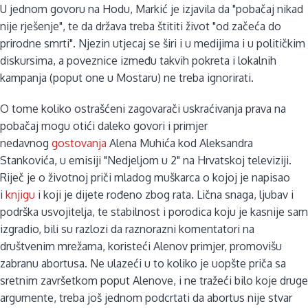
U jednom govoru na Hodu, Markić je izjavila da "pobačaj nikad
nije rješenje", te da država treba štititi život "od začeća do
prirodne smrti". Njezin utjecaj se širi i u medijima i u političkim
diskursima, a poveznice između takvih pokreta i lokalnih
kampanja (poput one u Mostaru) ne treba ignorirati.
O tome koliko ostrašćeni zagovarači uskraćivanja prava na
pobačaj mogu otići daleko govori i primjer
nedavnog
gostovanja
Alena Muhića kod Aleksandra
Stankovića, u emisiji "Nedjeljom u 2" na Hrvatskoj televiziji.
Riječ je o životnoj priči mladog muškarca o kojoj je napisao
i
knjigu
i koji je dijete rođeno zbog rata. Lična snaga, ljubav i
podrška usvojitelja, te stabilnost i porodica koju je kasnije sam
izgradio, bili su razlozi da raznorazni komentatori na
društvenim mrežama, koristeći Alenov primjer, promovišu
zabranu abortusa. Ne ulazeći u to koliko je uopšte priča sa
sretnim završetkom poput Alenove, i ne tražeći bilo koje druge
argumente, treba još jednom podcrtati da abortus nije stvar