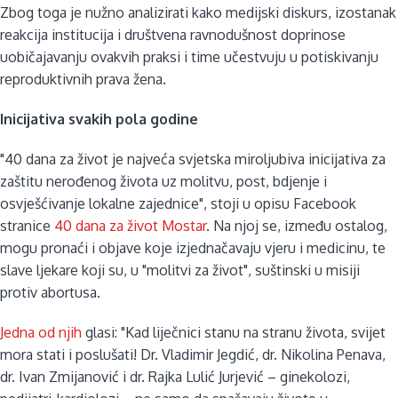
Zbog toga je nužno analizirati kako medijski diskurs, izostanak
reakcija institucija i društvena ravnodušnost doprinose
uobičajavanju ovakvih praksi i time učestvuju u potiskivanju
reproduktivnih prava žena.
Inicijativa svakih pola godine
"40 dana za život je najveća svjetska miroljubiva inicijativa za
zaštitu nerođenog života uz molitvu, post, bdjenje i
osvješćivanje lokalne zajednice", stoji u opisu Facebook
stranice
40 dana za život Mostar
. Na njoj se, između ostalog,
mogu pronaći i objave koje izjednačavaju vjeru i medicinu, te
slave ljekare koji su, u "molitvi za život", suštinski u misiji
protiv abortusa.
Jedna od njih
glasi: "Kad liječnici stanu na stranu života, svijet
mora stati i poslušati! Dr. Vladimir Jegdić, dr. Nikolina Penava,
dr. Ivan Zmijanović i dr. Rajka Lulić Jurjević – ginekolozi,