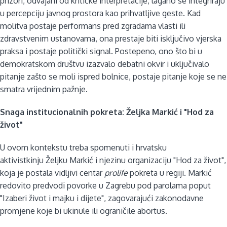
prizori, odvajani od kritičke interpretacije, lagano se integriraju
u percepciju javnog prostora kao prihvatljive geste. Kad
molitva postaje performans pred zgradama vlasti ili
zdravstvenim ustanovama, ona prestaje biti isključivo vjerska
praksa i postaje politički signal. Postepeno, ono što bi u
demokratskom društvu izazvalo debatni okvir ­i uključivalo
pitanje zašto se moli ispred bolnice, postaje pitanje koje se ne
smatra vrijednim pažnje.
Snaga institucionalnih pokreta: Željka Markić i "Hod za
život"
U ovom kontekstu treba spomenuti i hrvatsku
aktivistkinju Željku Markić i njezinu organizaciju "Hod za život",
koja je postala vidljivi centar
prolife
pokreta u regiji. Markić
redovito predvodi povorke u Zagrebu pod parolama poput
"Izaberi život i majku i dijete", zagovarajući zakonodavne
promjene koje bi ukinule ili ograničile abortus.