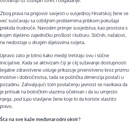
ostvaruju uz ozbiljan stres i odgađanje.
Zbog prava na prigovor savjesti u susjednoj Hrvatskoj žene se
već suočavaju sa ozbiljnim problemima prilikom pokušaja
prekida trudnoće. Navodim primjer susjedstva, kao prostora s
kojim dijelimo zajedničku prošlost i kulturu. Sličnih, nažalost,
ne nedostaje u drugim dijelovima svijeta.
Upravo zato je bitno kako mediji tretiraju ovu i slične
inicijative. Kada se aktivizam čiji je cilj sužavanje dostupnosti
legalne zdravstvene usluge prikazuje prvenstveno kroz prizmu
molitve i dobročinstva, tada se politička dimenzija povlači u
pozadinu. Zahvaljujući tom povlačenju javnost se navikava da
je pritisak na bolničkim ulazima očekivan i da su umjesto
njega,
pod lupu
stavljene žene koje bi da koriste vlastito
pravo.
Šta na sve kaže međunarodni okvir?