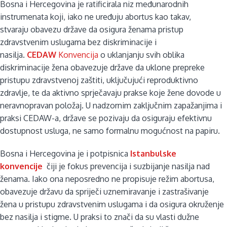
Bosna i Hercegovina je ratificirala niz međunarodnih
instrumenata koji, iako ne uređuju abortus kao takav,
stvaraju obavezu države da osigura ženama pristup
zdravstvenim uslugama bez diskriminacije i
nasilja.
CEDAW
Konvencija
o uklanjanju svih oblika
diskriminacije žena obavezuje države da uklone prepreke
pristupu zdravstvenoj zaštiti, uključujući reproduktivno
zdravlje, te da aktivno sprječavaju prakse koje žene dovode u
neravnopravan položaj. U nadzornim zaključnim zapažanjima i
praksi CEDAW-a, države se pozivaju da osiguraju efektivnu
dostupnost usluga, ne samo formalnu mogućnost na papiru.
Bosna i Hercegovina je i potpisnica
Istanbulske
konvencije
čiji je fokus prevencija i suzbijanje nasilja nad
ženama. Iako ona neposredno ne propisuje režim abortusa,
obavezuje državu da spriječi uznemiravanje i zastrašivanje
žena u pristupu zdravstvenim uslugama i da osigura okruženje
bez nasilja i stigme. U praksi to znači da su vlasti dužne