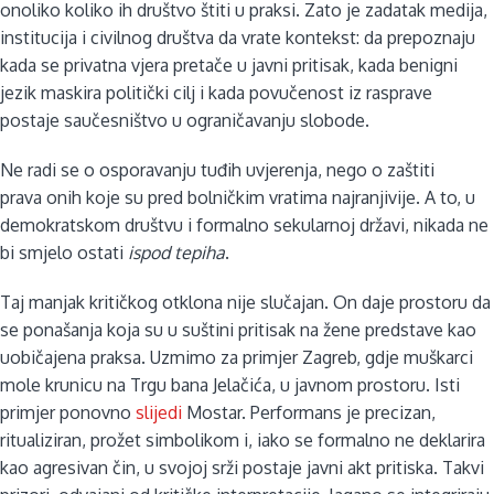
onoliko koliko ih društvo štiti u praksi. Zato je zadatak medija,
institucija i civilnog društva da vrate kontekst: da prepoznaju
kada se privatna vjera pretače u javni pritisak, kada benigni
jezik maskira politički cilj i kada povučenost iz rasprave
postaje saučesništvo u ograničavanju slobode.
Ne radi se o osporavanju tuđih uvjerenja, nego o zaštiti
prava onih koje su pred bolničkim vratima najranjivije. A to, u
demokratskom društvu i formalno sekularnoj državi, nikada ne
bi smjelo ostati
ispod tepiha
.
Taj manjak kritičkog otklona nije slučajan. On daje prostoru da
se ponašanja koja su u suštini pritisak na žene predstave kao
uobičajena praksa. Uzmimo za primjer Zagreb, gdje muškarci
mole krunicu na Trgu bana Jelačića, u javnom prostoru. Isti
primjer ponovno
slijedi
Mostar. Performans je precizan,
ritualiziran, prožet simbolikom i, iako se formalno ne deklarira
kao agresivan čin, u svojoj srži postaje javni akt pritiska. Takvi