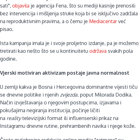
sati",
objavila
je agencija Fena, što su mediji kasnije prenosili
bez intervencija i mišljenja struke koja bi se isključivo zadržala
na reproduktivnim pravima, a o čemu je
Mediacentar
već
pisao.
Ista kampanja imala je i svoje proljetno izdanje, pa je možemo
tretirati kao nešto što se u kontinuitetu
održava
svakih pola
godine.
Vjerski motiviran aktivizam postaje javna normalnost
U zemlji kakva je Bosna i Hercegovina dominantne vijesti tiču
se dnevne politike i njenih
zvijezda
, poput Milorada Dodika.
Način izvještavanja o njegovim postupcima, izjavama i
pokušajima negiranja institucija, počinje ličiti
na
reality
televizijski format ili influenserski prikaz na
Instagramu dnevne rutine, prehrambenih navika i njege kože.
Često malobrojne redakcije online medija "zatrpane" su