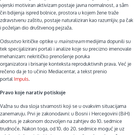
vjerski motiviran aktivizam postaje javna normalnost, a sâm
čin bdijenja ispred bolnice, prostora u kojem žene traže
zdravstvenu zaštitu, postaje naturaliziran kao razumljiv, pa čak
i poželjan dio društvenog pejzaža.
Odsustvo kritičke optike u
mainstream
medijima dopunili su
tek specijalizirani portali i analize koje su precizno imenovale
mehanizam: nekritičko prenošenje poruka
organizatora i brisanje konteksta reproduktivnih prava. Već je
rečeno da je to učinio Mediacentar, a tekst prenio
portal
Impuls
.
Pravo koje narativ potiskuje
Važna su dva sloja stvarnosti koji se u ovakvim situacijama
zanemaruju. Prvi je zakonodavni: u Bosni i Hercegovini (BiH)
abortus je zakonom dozvoljen na zahtjev do 10. sedmice
trudnoće. Nakon toga, od 10. do 20. sedmice moguć je uz