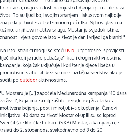
pedijatri-kardiolozi – ne samo da spašavaju živote u
bolnicama, nego su došli na mjesto bdjenja i pomolili se za
život. To su ljudi koji svojim znanjem i iskustvom najbolje
znaju da je život svet od samoga početka. Njihov glas ima
težinu, a njihova molitva snagu. Mostar je svjedok istine:
znanost i vjera govore isto – život je dar, i vrijedi ga braniti!"
Na istoj stranici mogu se steći
uvidi
u "potresne ispovijesti
liječnika koji je radio pobačaje", kao i drugim aktivnostima
kampanje, koja čak uključuje i korištenje djece i beba u
promotivne svrhe, ali bez sumnje i izdašna sredstva ako je
suditi po
outdoor
aktivnostima.
"U Mostaru je [...] započela Međunarodna kampanja '40 dana
za život', koja ima za cilj zaštitu nerođenog života kroz
molitvena bdjenja, post i miroljubiva okupljanja. Članovi
Inicijative '40 dana za život' Mostar okupili su se ispred
Sveučilišne kliničke bolnice (SKB) Mostar, a kampanja će
trajati do 2. studenoga, svakodnevno od 8 do 20