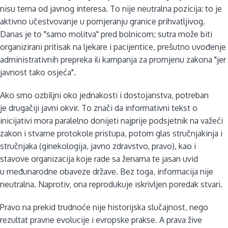
nisu tema od javnog interesa. To nije neutralna pozicija: to je
aktivno učestvovanje u pomjeranju granice prihvatljivog.
Danas je to "samo molitva" pred bolnicom; sutra može biti
organizirani pritisak na ljekare i pacijentice, prešutno uvođenje
administrativnih prepreka ili kampanja za promjenu zakona "jer
javnost tako osjeća".
Ako smo ozbiljni oko jednakosti i dostojanstva, potreban
je drugačiji javni okvir. To znači da informativni tekst o
inicijativi mora paralelno donijeti najprije podsjetnik na važeći
zakon i stvarne protokole pristupa, potom glas stručnjakinja i
stručnjaka (ginekologija, javno zdravstvo, pravo), kao i
stavove organizacija koje rade sa ženama te jasan uvid
u međunarodne obaveze države. Bez toga, informacija nije
neutralna. Naprotiv, ona reprodukuje iskrivljen poredak stvari.
Pravo na prekid trudnoće nije historijska slučajnost, nego
rezultat pravne evolucije i evropske prakse. A prava žive