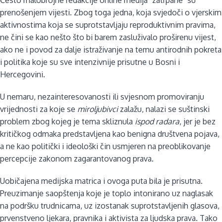
prenošenjem vijesti. Zbog toga jedna, koja svjedoči o vjerskim
aktivnostima koja se suprotstavljaju reproduktivnim pravima,
ne čini se kao nešto što bi barem zasluživalo proširenu vijest,
ako ne i povod za dalje istraživanje na temu antirodnih pokreta
i politika koje su sve intenzivnije prisutne u Bosni i
Hercegovini.
U nemaru, nezainteresovanosti ili svjesnom promoviranju
vrijednosti za koje se
miroljubivci
zalažu, nalazi se suštinski
problem zbog kojeg je tema skliznula
ispod radara
, jer je bez
kritičkog odmaka predstavljena kao benigna društvena pojava,
a ne kao politički i ideološki čin usmjeren na preoblikovanje
percepcije zakonom zagarantovanog prava.
Uobičajena medijska matrica i ovoga puta bila je prisutna.
Preuzimanje saopštenja koje je toplo intonirano uz naglasak
na podršku trudnicama, uz izostanak suprotstavljenih glasova,
prvenstveno ljekara, pravnika i aktivista za ljudska prava. Tako