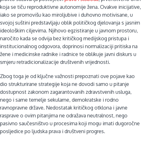
koja se tiču reproduktivne autonomije žena. Ovakve inicijative,
iako se promovišu kao miroljubive i duhovno motivisane, u
svojoj suštini predstavljaju oblik političkog djelovanja s jasnim
ideološkim ciljevima. Njihovo egzistiranje u javnom prostoru,
naročito kada se odvija bez kritičkog medijskog pristupa i
institucionalnog odgovora, doprinosi normalizaciji pritiska na
žene i medicinske radnike i radnice te oblikuje javni diskurs u
smjeru retradicionalizacije društvenih vrijednosti.
Zbog toga je od ključne važnosti prepoznati ove pojave kao
dio strukturirane strategije koja ne dovodi samo u pitanje
dostupnost zakonom zagarantovanih zdravstvenih usluga,
nego i same temelje sekularne, demokratske i rodno
ravnopravne države. Nedostatak kritičkog otklona i javne
rasprave o ovim pitanjima ne odražava neutralnost, nego
pasivno saučesništvo u procesima koji mogu imati dugoročne
posljedice po ljudska prava i društveni progres.