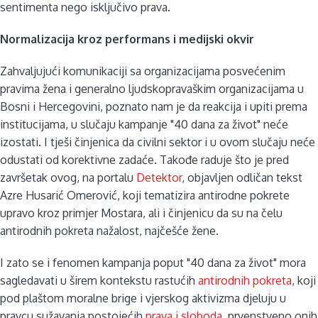
sentimenta nego isključivo prava.
Normalizacija kroz performans i medijski okvir
Zahvaljujući komunikaciji sa organizacijama posvećenim
pravima žena i generalno ljudskopravaškim organizacijama u
Bosni i Hercegovini, poznato nam je da reakcija i upiti prema
institucijama, u slučaju kampanje "40 dana za život" neće
izostati. I tješi činjenica da civilni sektor i u ovom slučaju neće
odustati od korektivne zadaće. Takođe raduje što je pred
završetak ovog, na portalu
Detektor
, objavljen odličan tekst
Azre Husarić Omerović, koji tematizira antirodne pokrete
upravo kroz primjer Mostara, ali i činjenicu da su na čelu
antirodnih pokreta nažalost, najčešće žene.
I zato se i fenomen kampanja poput "40 dana za život" mora
sagledavati u širem kontekstu rastućih
antirodnih pokreta
, koji
pod plaštom moralne brige i vjerskog aktivizma djeluju u
pravcu sužavanja postojećih
prava i sloboda
, prvenstveno onih