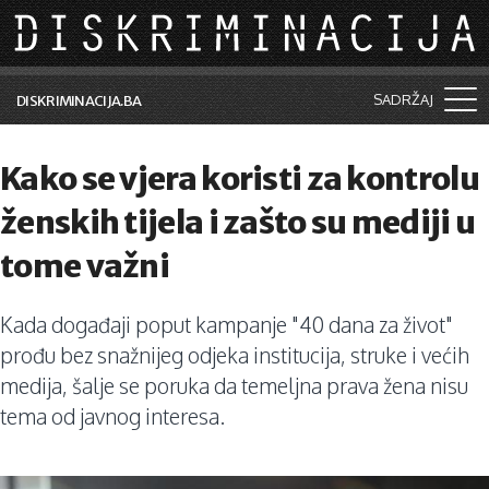
Skip to main content
SADRŽAJ
DISKRIMINACIJA.BA
Šta je diskriminacija?
Kako se vjera koristi za kontrolu
Vijesti i događaji
ženskih tijela i zašto su mediji u
Aktuelne teme
tome važni
Kolumne
Kada događaji poput kampanje "40 dana za život"
Lične priče
prođu bez snažnijeg odjeka institucija, struke i većih
Saradnja sa medijima
medija, šalje se poruka da temeljna prava žena nisu
tema od javnog interesa.
Pretraga