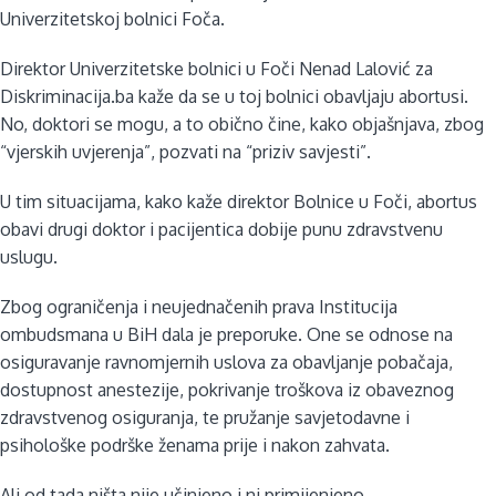
Univerzitetskoj bolnici Foča.
Direktor Univerzitetske bolnici u Foči Nenad Lalović za
Diskriminacija.ba kaže da se u toj bolnici obavljaju abortusi.
No, doktori se mogu, a to obično čine, kako objašnjava, zbog
“vjerskih uvjerenja”, pozvati na “priziv savjesti”.
U tim situacijama, kako kaže direktor Bolnice u Foči, abortus
obavi drugi doktor i pacijentica dobije punu zdravstvenu
uslugu.
Zbog ograničenja i neujednačenih prava Institucija
ombudsmana u BiH dala je preporuke. One se odnose na
osiguravanje ravnomjernih uslova za obavljanje pobačaja,
dostupnost anestezije, pokrivanje troškova iz obaveznog
zdravstvenog osiguranja, te pružanje savjetodavne i
psihološke podrške ženama prije i nakon zahvata.
Ali od tada ništa nije učinjeno i ni primijenjeno.