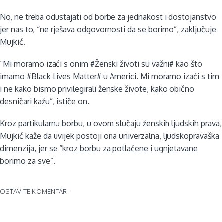
No, ne treba odustajati od borbe za jednakost i dostojanstvo
jer nas to, “ne rješava odgovornosti da se borimo”, zaključuje
Mujkić.
“Mi moramo izaći s onim #Ženski životi su važni# kao što
imamo #Black Lives Matter# u Americi. Mi moramo izaći s tim
i ne kako bismo privilegirali ženske živote, kako obično
desničari kažu”, ističe on.
Kroz partikularnu borbu, u ovom slučaju ženskih ljudskih prava,
Mujkić kaže da uvijek postoji ona univerzalna, ljudskopravaška
dimenzija, jer se “kroz borbu za potlačene i ugnjetavane
borimo za sve”.
OSTAVITE KOMENTAR