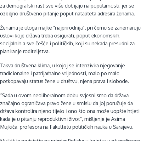
za demografski rast sve više dobijaju na popularnosti, jer se
ozbiljno društveno pitanje poput nataliteta adresira ženama.
Ženama je uloga majke “najprirodnija”, pri čemu se zanemaruju
uslovi koje država treba osigurati, poput ekonomskih,
socijalnih a sve češće i političkih, koji su nekada presudni za
planiranje roditeljstva.
Takva društvena klima, u kojoj se intenzivira njegovanje
tradicionalne i patrijarhalne vrijednosti, malo po malo
potkopavaju status žene u društvu, njena prava i slobode.
“Sada u ovom neoliberalnom dobu svjesni smo da država
značajno ograničava pravo žene u smislu da joj poručuje da
država kontrolira njeno tijelo i ono što ona može uopšte htjeti
kada je u pitanju reproduktivni život”, mišljenje je Asima
Mujkića, profesora na Fakultetu političkih nauka u Sarajevu.
Mujkić je podsjetio na primjer Poljske u kojoj su već godinama