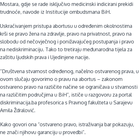
Mostara, gdje se rade isključivo medicinski indicirani prekidi
trudnoće, navode iz Institucije ombudsmana BiH.
Uskraćivanjem pristupa abortusu u određenim okolnostima
krši se pravo žena na zdravlje, pravo na privatnost, pravo na
slobodu od nečovječnog i ponižavajućeg postupanja i pravo
na nediskriminaciju. Tako to tretiraju međunarodna tijela za
zaštitu ljudskih prava i Ujedinjene nacije.
“Društvena stvarnost određenog, načelno ostvarenog prava, u
ovom slučaju govorimo o pravu na abortus – zakonom
ostvareno pravo na različite načine se ograničava u stvarnosti
na različitim područjima u BiH”
,
ističe u razgovoru za portal
diskriminacija.ba profesorica s Pravnog fakulteta u Sarajevu
Amila Ždralović.
Kako govori ona “ostvareno pravo, istraživanja bar pokazuju,
ne znači njihovu garanciju u provedbi”.