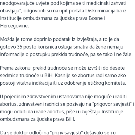
neodgovarajuće uvjete pod kojima se ti medicinski zahvati
obavljaju”, odgovorili su na upit portala Diskriminacija.ba iz
Institucije ombudsmana za ljudska prava Bosne i
Hercegovine.
Možda je tome doprinio podatak iz Izvještaja, a to je da
gotovo 35 posto korisnica usluga smatra da žene nemaju
informacije o postupku prekida trudnoće, pa se tako i ne žale.
Prema zakonu, prekid trudnoće se može izvršiti do desete
sedmice trudnoće u BiH. Kasnije se abortus radi samo ako
postoji vitalna indikacija ili uz odobrenje etičkog komiteta.
U pojedinim zdravstvenim ustanovama nije moguće uraditi
abortus, zdravstveni radnici se pozivaju na “prigovor savjesti“ i
mogu odbiti da urade abortus, piše u izvještaju Institucije
ombudsmana za ljudska prava BiH.
Da se doktor odluči na “priziv savjesti“ dešavalo se i u