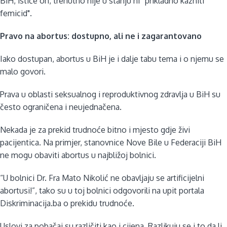
BiH, ističe on, trenutno nije u stanju ni “prikladno kazniti
femicid".
Pravo na abortus: dostupno, ali ne i zagarantovano
Iako dostupan, abortus u BiH je i dalje tabu tema i o njemu se
malo govori.
Prava u oblasti seksualnog i reproduktivnog zdravlja u BiH su
često ograničena i neujednačena.
Nekada je za prekid trudnoće bitno i mjesto gdje živi
pacijentica. Na primjer, stanovnice Nove Bile u Federaciji BiH
ne mogu obaviti abortus u najbližoj bolnici.
“U bolnici Dr. Fra Mato Nikolić ne obavljaju se artificijelni
abortusi!”, tako su u toj bolnici odgovorili na upit portala
Diskriminacija.ba o prekidu trudnoće.
Uslovi za pobačaj su različiti kao i cijena. Razlikuju se i to da li