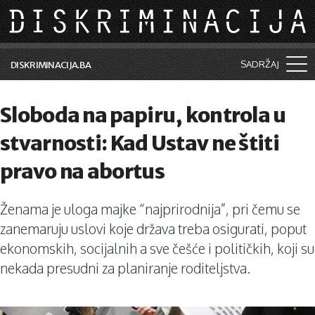
Skip to main content
SADRŽAJ
DISKRIMINACIJA.BA
Šta je diskriminacija?
Sloboda na papiru, kontrola u
Vijesti i događaji
stvarnosti: Kad Ustav ne štiti
Aktuelne teme
pravo na abortus
Kolumne
Ženama je uloga majke “najprirodnija”, pri čemu se
Lične priče
zanemaruju uslovi koje država treba osigurati, poput
Saradnja sa medijima
ekonomskih, socijalnih a sve češće i političkih, koji su
nekada presudni za planiranje roditeljstva.
Pretraga