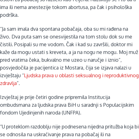
ima ili nema anestezije tokom abortusa, pa čak i psihološka
podrška.
“Ja sam imala dva spontana pobačaja, oba su mi rađena na
živo. Dva puta sam se onesvijestila na tom stolu dok su me
čistili. Posipali su me vodom. Čak i kad su završili, doktor mi
kaže da mogu ustati s kreveta, a ja na nogu ne mogu. Moj muž
pred vratima čeka, bukvalno me uzeo u naručje i iznio“,
posvjedočila je pacijentica iz Mostara, čija se izjava nalazi u
izvještaju “
Ljudska prava u oblasti seksualnog i reproduktivnog
zdravlja
”.
Izvještaj je prije četiri godine pripremila Institucija
ombudsmana za ljudska prava BiH u saradnji s Populacijskim
fondom Ujedinjenih naroda (UNFPA).
“U proteklom razdoblju nije podnesena nijedna pritužba koja bi
se odnosila na uskraćivanje prava na pobačaj ili na