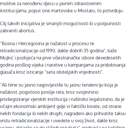
molitve za nerođenu djecu u javnim zdravstvenim
institucijama, poput one martovske u Mostaru, to potvrđuju.
Cilj takvih inicijativa je smanjiti mogućnosti ili u potpunosti
zabraniti abortus.
“Bosna i Hercegovina je nažalost u procesu te
retradicionalizacije od 1990. dakle dobrih 35 godina”, kaže
Mujkić i podsjeća na prve višestranačke izbore devedesetih
godina prošlog vijeka i narative u kampanjama za pridobivanja
glasača kroz isticanje “seta obiteljskih vrijednosti”.
“Ali time su jasno nagovijestile tu jasnu tendenciju koja je
nažalost, pogotovo poslije rata, kroz svojevrsno
privilegiziranje vjerskih institucija i naširoko legalizirano, da je
očajni ekonomski ambijent gdje vi faktički bivate, od strane
nekih fondacija ili nekih drugih, nagrađeni ako prihvatite takvu
vrstu retradicionalizacije i uvedete u svoj život, dakle kroz
ucjenu, dolazilo se do sličnih rezultata”, podsjeća na tadašnje