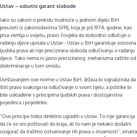
Ustav – odsutni garant slobode
Iako su zakoni o prekidu trudnoće u jednom dijelu BiH
preuzeti iz zakonodavstva SFRJ, koja je još 1974. godine, kao
prva zemlja u svijetu, pravo čovjeka da slobodno odlučuje o
rađanju djece upisala u Ustav - Ustav u BiH garanituje osnovna
ljudska prava ali nije precizirana sloboda odlučivanju o rađanju
djece. Tako nema ni jasno preciziranog mehanizma zaštite od
diskriminacije u tom smislu.
Uvrštavanjem ove norme u Ustav BiH, država bi signalizirala da
štiti pravo svakoga na odlučivanje o svom tijelu, a politike bi
bile usklađene s principima ljudskih prava i dostojanstva
pojedinca i pojedinke.
“Ove principe treba direktno ugraditi u Ustav. To nije garancija
da će se oni poštovati do kraja, ali to nam je nekako dodatni
osigurač da tražimo ostvarivanje tih prava u stvarnosti”, smatra