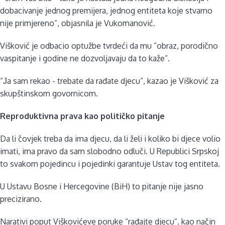
dobacivanje jednog premijera, jednog entiteta koje stvarno
nije primjereno”, objasnila je Vukomanović.
Višković je odbacio optužbe tvrdeći da mu ”obraz, porodično
vaspitanje i godine ne dozvoljavaju da to kaže”.
“Јa sam rekao - trebate da rađate djecu”, kazao je Višković za
skupštinskom govornicom.
Reproduktivna prava kao političko pitanje
Da li čovjek treba da ima djecu, da li želi i koliko bi djece volio
imati, ima pravo da sam slobodno odluči. U Republici Srpskoj
to svakom pojedincu i pojedinki garantuje Ustav tog entiteta.
U Ustavu Bosne i Hercegovine (BiH) to pitanje nije jasno
precizirano.
Narativi poput Viškovićeve poruke “rađajte djecu”, kao način