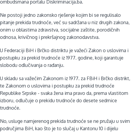
ombudsmana portalu Diskriminacija.ba.
Ne postoji jedno zakonsko rješenje kojim bi se regulisalo
pitanje prekida trudnoće, već su sadržana u niz drugih zakona,
onim u oblastima zdravstva, socijalne zaštite, porodičnih
odnosa, krivičnog i prekršajnog zakonodavstva.
U Federaciji BiH i Brčko distriktu je važeći Zakon o uslovima i
postupku za prekid trudnoće iz 1977. godine, koji garantuje
slobodu odlučivanja o rađanju.
U skladu sa važećim Zakonom iz 1977. za FBiH i Brčko distrikt,
te Zakonom o uslovima i postupku za prekid trudnoće
Republike Srpske - svaka žena ima pravo da, prema vlastitom
izboru, odlučuje o prekidu trudnoće do desete sedmice
trudnoće.
No, usluge namjerenog prekida trudnoće se ne pružaju u svim
područjima BiH, kao što je to slučaj u Kantonu 10 i dijelu