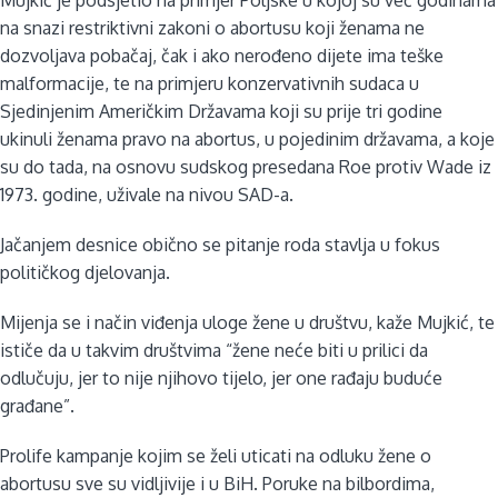
na snazi restriktivni zakoni o abortusu koji ženama ne
dozvoljava pobačaj, čak i ako nerođeno dijete ima teške
malformacije, te na primjeru konzervativnih sudaca u
Sjedinjenim Američkim Državama koji su prije tri godine
ukinuli ženama pravo na abortus, u pojedinim državama, a koje
su do tada, na osnovu sudskog presedana Roe protiv Wade iz
1973. godine, uživale na nivou SAD-a.
Jačanjem desnice obično se pitanje roda stavlja u fokus
političkog djelovanja.
Mijenja se i način viđenja uloge žene u društvu, kaže Mujkić, te
ističe da u takvim društvima “žene neće biti u prilici da
odlučuju, jer to nije njihovo tijelo, jer one rađaju buduće
građane”.
Prolife kampanje kojim se želi uticati na odluku žene o
abortusu sve su vidljivije i u BiH. Poruke na bilbordima,