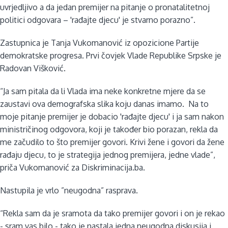
uvrjedljivo a da jedan premijer na pitanje o pronatalitetnoj
politici odgovara – 'rađajte djecu' je stvarno porazno”.
Zastupnica je Tanja Vukomanović iz opozicione Partije
demokratske progresa. Prvi čovjek Vlade Republike Srpske je
Radovan Višković.
“Ja sam pitala da li Vlada ima neke konkretne mjere da se
zaustavi ova demografska slika koju danas imamo. Na to
moje pitanje premijer je dobacio 'rađajte djecu' i ja sam nakon
ministričinog odgovora, koji je također bio porazan, rekla da
me začudilo to što premijer govori. Krivi žene i govori da žene
rađaju djecu, to je strategija jednog premijera, jedne vlade”,
priča Vukomanović za Diskriminacija.ba.
Nastupila je vrlo ”neugodna” rasprava.
“Rekla sam da je sramota da tako premijer govori i on je rekao
- sram vas bilo - tako je nastala jedna neugodna diskusija i