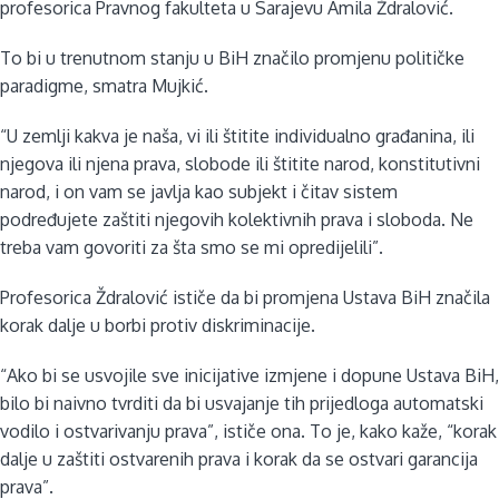
profesorica Pravnog fakulteta u Sarajevu Amila Ždralović.
To bi u trenutnom stanju u BiH značilo promjenu političke
paradigme, smatra Mujkić.
“U zemlji kakva je naša, vi ili štitite individualno građanina, ili
njegova ili njena prava, slobode ili štitite narod, konstitutivni
narod, i on vam se javlja kao subjekt i čitav sistem
podređujete zaštiti njegovih kolektivnih prava i sloboda. Ne
treba vam govoriti za šta smo se mi opredijelili”.
Profesorica Ždralović ističe da bi promjena Ustava BiH značila
korak dalje u borbi protiv diskriminacije.
“Ako bi se usvojile sve inicijative izmjene i dopune Ustava BiH,
bilo bi naivno tvrditi da bi usvajanje tih prijedloga automatski
vodilo i ostvarivanju prava”, ističe ona. To je, kako kaže, “korak
dalje u zaštiti ostvarenih prava i korak da se ostvari garancija
prava”.