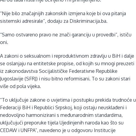
“Nije bilo značajnijih zakonskih izmjena koje bi ova pitanja
sistemski adresirale”, dodaju za Diskriminacija.ba.
“Samo ostvareno pravo ne znači garanciju u provedbi“, ističu
oni.
A zakoni o seksualnom i reproduktivnom zdravlju u BiH i dalje
se oslanjaju na entitetske propise, od kojih su mnogi preuzeti
iz zakonodavstva Socijalističke Federativne Republike
Jugoslavije (SFRJ) i nisu bitno reformisani. To su zakoni stari
više od pola vijeka.
“To uključuje zakone o uvjetima i postupku prekida trudnoće u
Federaciji BiH i Republici Srpskoj, koji ostaju neusklađeni i
nedovoljno harmonizirani s međunarodnim standardima,
uključujući preporuke tijela Ujedinjenih naroda kao što su
CEDAW i UNFPA”, navedeno je u odgovoru Institucije