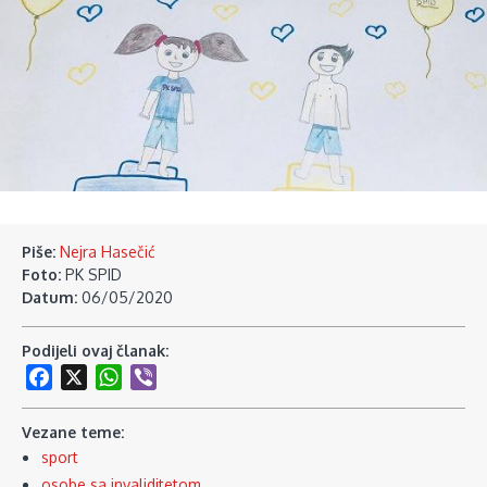
Piše:
Nejra Hasečić
Foto:
PK SPID
Datum:
06/05/2020
Podijeli ovaj članak:
Facebook
X
WhatsApp
Viber
Vezane teme:
sport
osobe sa invaliditetom