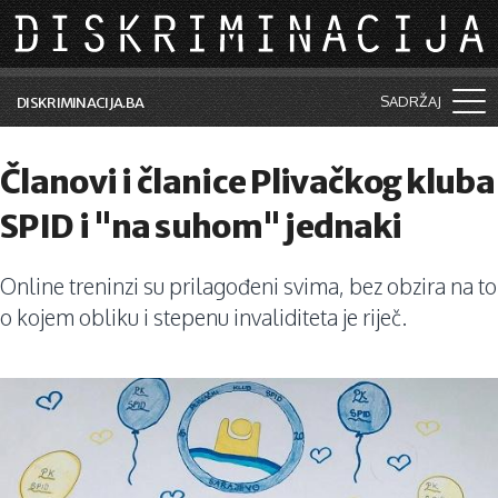
Skip to main content
SADRŽAJ
DISKRIMINACIJA.BA
Šta je diskriminacija?
Članovi i članice Plivačkog kluba
Vijesti i događaji
SPID i "na suhom" jednaki
Aktuelne teme
Online treninzi su prilagođeni svima, bez obzira na to
Kolumne
o kojem obliku i stepenu invaliditeta je riječ.
Lične priče
Saradnja sa medijima
Pretraga