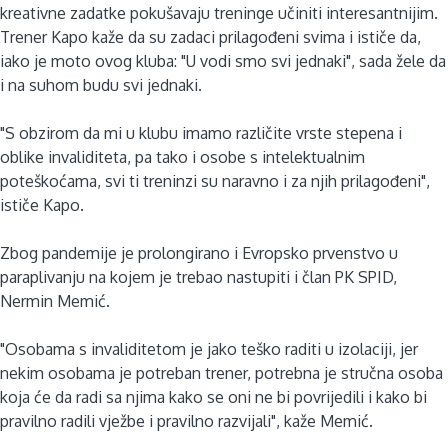
kreativne zadatke pokušavaju treninge učiniti interesantnijim.
Trener Kapo kaže da su zadaci prilagođeni svima i ističe da,
iako je moto ovog kluba: "U vodi smo svi jednaki", sada žele da
i na suhom budu svi jednaki.
"S obzirom da mi u klubu imamo različite vrste stepena i
oblike invaliditeta, pa tako i osobe s intelektualnim
poteškoćama, svi ti treninzi su naravno i za njih prilagođeni",
ističe Kapo.
Zbog pandemije je prolongirano i Evropsko prvenstvo u
paraplivanju na kojem je trebao nastupiti i član PK SPID,
Nermin Memić.
"Osobama s invaliditetom je jako teško raditi u izolaciji, jer
nekim osobama je potreban trener, potrebna je stručna osoba
koja će da radi sa njima kako se oni ne bi povrijedili i kako bi
pravilno radili vježbe i pravilno razvijali", kaže Memić.