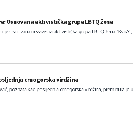
ra: Osnovana aktivistička grupa LBTQ žena
ri je osnovana nezavisna aktivistička grupa LBTQ žena “KvirA”, 
osljednja crnogorska virdžina
vić, poznata kao posljednja crnogorska virdžina, preminula je u