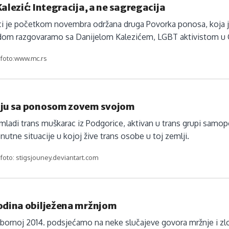
Kalezić: Integracija, a ne sagregacija
i je početkom novembra održana druga Povorka ponosa, koja je
om razgovaramo sa Danijelom Kalezićem, LGBT aktivistom u C
, foto:www.mc.rs
oju sa ponosom zovem svojom
 mladi trans muškarac iz Podgorice, aktivan u trans grupi samop
enutne situacije u kojoj žive trans osobe u toj zemlji.
, foto: stigsjouney.deviantart.com
Godina obilježena mržnjom
zbornoj 2014. podsjećamo na neke slučajeve govora mržnje i zloči