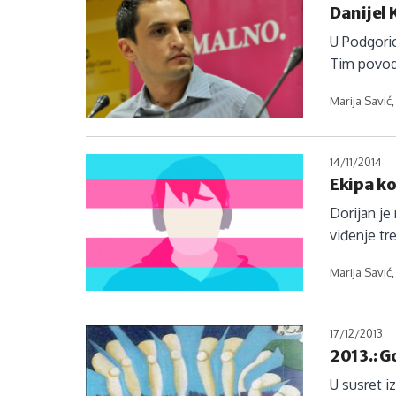
Danijel 
U Podgoric
Tim povod
Marija Savić
14/11/2014
Ekipa k
Dorijan je
viđenje tr
Marija Savić
17/12/2013
2013.: 
U susret i