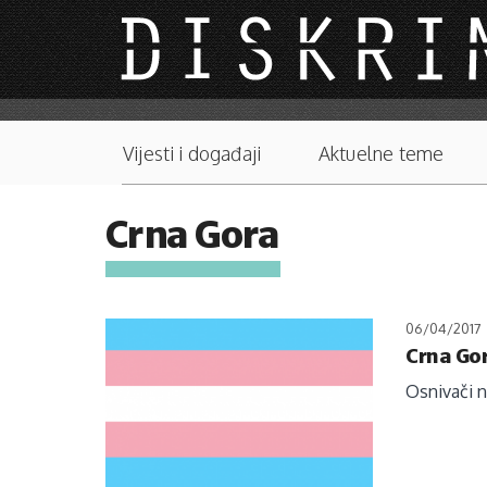
Skip to main content
Main menu
Vijesti i događaji
Aktuelne teme
Crna Gora
06/04/2017
Crna Gor
Osnivači no