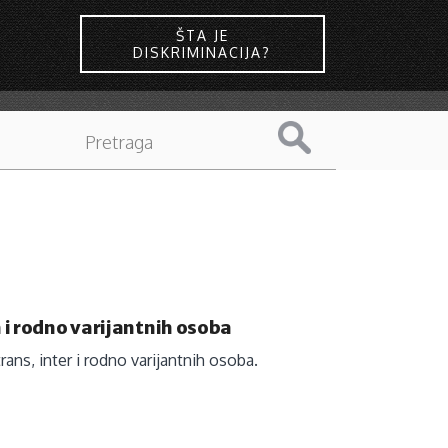
ŠTA JE
DISKRIMINACIJA?
 i rodno varijantnih osoba
trans, inter i rodno varijantnih osoba.