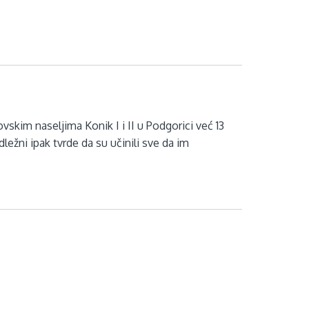
skim naseljima Konik I i II u Podgorici već 13
ležni ipak tvrde da su učinili sve da im