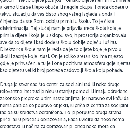
a kamo li da se lijepo obuče ili negdje okupa. I onda dođete u
takvu situaciju da vas čisto zbog vašeg izgleda a onda i
činjenica da ste Rom, odbiju primiti u školu. To je čista
diskriminacija. Taj slučaj nam je prijavila treća škola koja je
primila dijete i koja je u sklopu svojih prostorija organizovala
sve da to dijete i kad dođe u školu dobije odjeću i užinu.
Direktorica škole nam je rekla da je to dijete koje je prvo u
školi i zadnje koje izlazi. On je toliko sretan što ima mjesto
gdje je prihvaćen, a tu je i ona pozitivna atmosfera gdje njemu
kao djetetu veliki broj potreba zadovolji škola koju pohađa.
Druga je stvar sad što centri za socijalni rad ili neke druge
relevantne institucije nisu u stanju pomoći ili imaju određene
zakonske prepreke u tim nastojanjima. Jer naravno svi kažu da
nema para da se poprave objekti, ili priča iz centra za socijalni
rad da su sredstva ograničena. To je potpuno druga strana
priče, ali u procesu obrazovanja, kada uvidite da neko nema
sredstava ili načina za obrazovanje, onda neko mora da