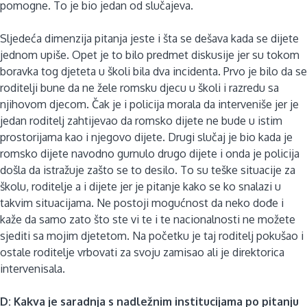
pomogne. To je bio jedan od slučajeva.
Sljedeća dimenzija pitanja jeste i šta se dešava kada se dijete
jednom upiše. Opet je to bilo predmet diskusije jer su tokom
boravka tog djeteta u školi bila dva incidenta. Prvo je bilo da se
roditelji bune da ne žele romsku djecu u školi i razredu sa
njihovom djecom. Čak je i policija morala da interveniše jer je
jedan roditelj zahtijevao da romsko dijete ne bude u istim
prostorijama kao i njegovo dijete. Drugi slučaj je bio kada je
romsko dijete navodno gurnulo drugo dijete i onda je policija
došla da istražuje zašto se to desilo. To su teške situacije za
školu, roditelje a i dijete jer je pitanje kako se ko snalazi u
takvim situacijama. Ne postoji mogućnost da neko dođe i
kaže da samo zato što ste vi te i te nacionalnosti ne možete
sjediti sa mojim djetetom. Na početku je taj roditelj pokušao i
ostale roditelje vrbovati za svoju zamisao ali je direktorica
intervenisala.
D: Kakva je saradnja s nadležnim institucijama po pitanju