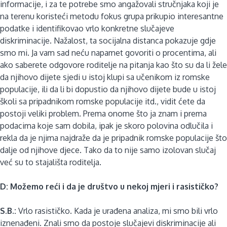
informacije, i za te potrebe smo angažovali stručnjaka koji je
na terenu koristeći metodu fokus grupa prikupio interesantne
podatke i identifikovao vrlo konkretne slučajeve
diskriminacije. Nažalost, ta socijalna distanca pokazuje gdje
smo mi. Ja vam sad neću napamet govoriti o procentima, ali
ako saberete odgovore roditelje na pitanja kao što su da li žele
da njihovo dijete sjedi u istoj klupi sa učenikom iz romske
populacije, ili da li bi dopustio da njihovo dijete bude u istoj
školi sa pripadnikom romske populacije itd., vidit ćete da
postoji veliki problem. Prema onome što ja znam i prema
podacima koje sam dobila, ipak je skoro polovina odlučila i
rekla da je njima najdraže da je pripadnik romske populacije što
dalje od njihove djece. Tako da to nije samo izolovan slučaj
već su to stajališta roditelja.
D: Možemo reći i da je društvo u nekoj mjeri i rasističko?
S.B.:
Vrlo rasističko. Kada je urađena analiza, mi smo bili vrlo
iznenađeni. Znali smo da postoje slučajevi diskriminacije ali