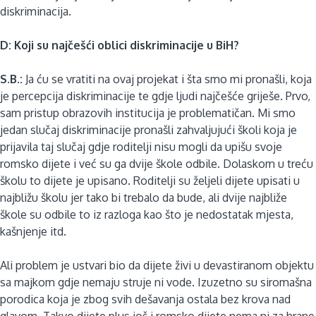
diskriminacija.
D: Koji su najčešći oblici diskriminacije u BiH?
S.B.:
Ja ću se vratiti na ovaj projekat i šta smo mi pronašli, koja
je percepcija diskriminacije te gdje ljudi najčešće griješe. Prvo,
sam pristup obrazovih institucija je problematičan. Mi smo
jedan slučaj diskriminacije pronašli zahvaljujući školi koja je
prijavila taj slučaj gdje roditelji nisu mogli da upišu svoje
romsko dijete i već su ga dvije škole odbile. Dolaskom u treću
školu to dijete je upisano. Roditelji su željeli dijete upisati u
najbližu školu jer tako bi trebalo da bude, ali dvije najbliže
škole su odbile to iz razloga kao što je nedostatak mjesta,
kašnjenje itd.
Ali problem je ustvari bio da dijete živi u devastiranom objektu
sa majkom gdje nemaju struje ni vode. Izuzetno su siromašna
porodica koja je zbog svih dešavanja ostala bez krova nad
glavom. Takvo dijete plus još i romsko dijete nema ni za hrane