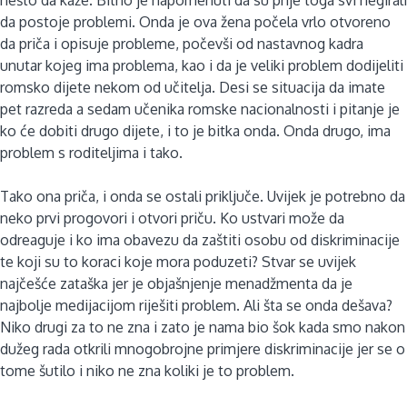
da postoje problemi. Onda je ova žena počela vrlo otvoreno
da priča i opisuje probleme, počevši od nastavnog kadra
unutar kojeg ima problema, kao i da je veliki problem dodijeliti
romsko dijete nekom od učitelja. Desi se situacija da imate
pet razreda a sedam učenika romske nacionalnosti i pitanje je
ko će dobiti drugo dijete, i to je bitka onda. Onda drugo, ima
problem s roditeljima i tako.
Tako ona priča, i onda se ostali priključe. Uvijek je potrebno da
neko prvi progovori i otvori priču. Ko ustvari može da
odreaguje i ko ima obavezu da zaštiti osobu od diskriminacije
te koji su to koraci koje mora poduzeti? Stvar se uvijek
najčešće zataška jer je objašnjenje menadžmenta da je
najbolje medijacijom riješiti problem. Ali šta se onda dešava?
Niko drugi za to ne zna i zato je nama bio šok kada smo nakon
dužeg rada otkrili mnogobrojne primjere diskriminacije jer se o
tome šutilo i niko ne zna koliki je to problem.