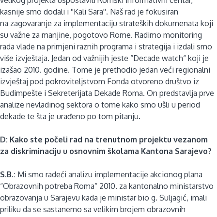
kasnije smo dodali i ''Kali Sara''. Naš rad je fokusiran
na
zagovaranje za implementaciju strateških dokumenata koji
su važne za manjine, pogotovo Rome. Radimo monitoring
rada vlade na primjeni raznih programa i strategija i izdali smo
više izvještaja. Jedan od važnijih jeste “Decade watch“ koji je
izašao 2010. godine. Tome je prethodio jedan veći regionalni
izvještaj pod pokroviteljstvom Fonda otvoreno društvo iz
Budimpešte i Sekreterijata Dekade Roma. On predstavlja prve
analize nevladinog sektora o tome kako smo ušli u period
dekade te šta je urađeno po tom pitanju.
D: Kako ste počeli rad na trenutnom projektu vezanom
za diskriminaciju u osnovnim školama Kantona Sarajevo?
S.B.:
Mi smo radeći analizu implementacije akcionog plana
“Obrazovnih potreba Roma“ 2010. za kantonalno ministarstvo
obrazovanja u Sarajevu kada je ministar bio g. Suljagić, imali
priliku da se sastanemo sa velikim brojem obrazovnih