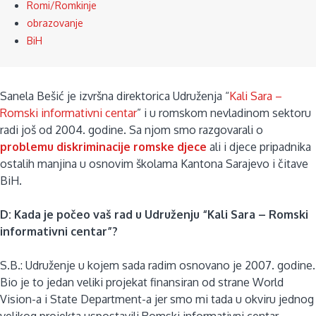
Romi/Romkinje
obrazovanje
BiH
Sanela Bešić je izvršna direktorica Udruženja “
Kali Sara –
Romski informativni centar
” i u romskom nevladinom sektoru
radi još od 2004. godine. Sa njom smo razgovarali o
problemu diskriminacije romske djece
ali i djece pripadnika
ostalih manjina u osnovim školama Kantona Sarajevo i čitave
BiH.
D: Kada je počeo vaš rad u Udruženju “Kali Sara – Romski
informativni centar”?
S.B.: Udruženje u kojem sada radim osnovano je 2007. godine.
Bio je to jedan veliki projekat finansiran od strane World
Vision-a i State Department-a jer smo mi tada u okviru jednog
velikog projekta uspostavili Romski informativni centar,