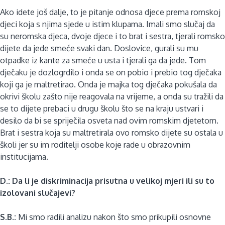
Ako idete još dalje, to je pitanje odnosa djece prema romskoj
djeci koja s njima sjede u istim klupama. Imali smo slučaj da
su neromska djeca, dvoje djece i to brat i sestra, tjerali romsko
dijete da jede smeće svaki dan. Doslovice, gurali su mu
otpadke iz kante za smeće u usta i tjerali ga da jede. Tom
dječaku je dozlogrdilo i onda se on pobio i prebio tog dječaka
koji ga je maltretirao. Onda je majka tog dječaka pokušala da
okrivi školu zašto nije reagovala na vrijeme, a onda su tražili da
se to dijete prebaci u drugu školu što se na kraju ustvari i
desilo da bi se spriječila osveta nad ovim romskim djetetom.
Brat i sestra koja su maltretirala ovo romsko dijete su ostala u
školi jer su im roditelji osobe koje rade u obrazovnim
institucijama.
D.: Da li je diskriminacija prisutna u velikoj mjeri ili su to
izolovani slučajevi?
S.B.:
Mi smo radili analizu nakon što smo prikupili osnovne