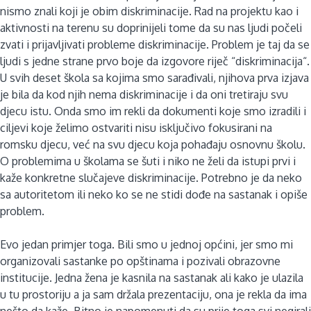
nismo znali koji je obim diskriminacije. Rad na projektu kao i
aktivnosti na terenu su doprinijeli tome da su nas ljudi počeli
zvati i prijavljivati probleme diskriminacije. Problem je taj da se
ljudi s jedne strane prvo boje da izgovore riječ “diskriminacija“.
U svih deset škola sa kojima smo sarađivali, njihova prva izjava
je bila da kod njih nema diskriminacije i da oni tretiraju svu
djecu istu. Onda smo im rekli da dokumenti koje smo izradili i
ciljevi koje želimo ostvariti nisu isključivo fokusirani na
romsku djecu, već na svu djecu koja pohađaju osnovnu školu.
O problemima u školama se šuti i niko ne želi da istupi prvi i
kaže konkretne slučajeve diskriminacije. Potrebno je da neko
sa autoritetom ili neko ko se ne stidi dođe na sastanak i opiše
problem.
Evo jedan primjer toga. Bili smo u jednoj općini, jer smo mi
organizovali sastanke po opštinama i pozivali obrazovne
institucije. Jedna žena je kasnila na sastanak ali kako je ulazila
u tu prostoriju a ja sam držala prezentaciju, ona je rekla da ima
nešto da kaže. Bitno je napomenuti da su prije toga svi negirali