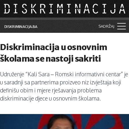
Skip to main content
SADRŽAJ
DISKRIMINACIJA.BA
Šta je diskriminacija?
Diskriminacija u osnovnim
Vijesti i događaji
školama se nastoji sakriti
Aktuelne teme
Udruženje “Kali Sara – Romski informativni centar” je
Kolumne
u saradnji sa partnerima proizveo niz izvještaja koji
Lične priče
definišu obim i mjere rješavanja problema
diskriminacije djece u osnovnim školama.
Saradnja sa medijima
Pretraga