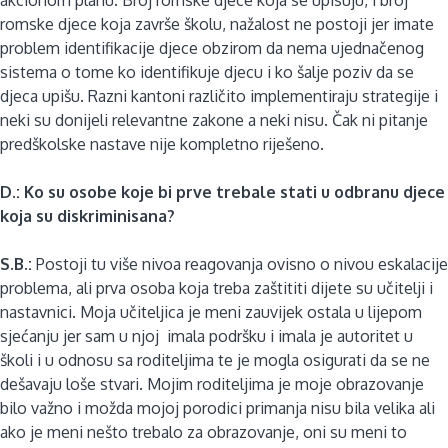
romske djece koja završe školu, nažalost ne postoji jer imate
problem identifikacije djece obzirom da nema ujednačenog
sistema o tome ko identifikuje djecu i ko šalje poziv da se
djeca upišu. Razni kantoni različito implementiraju strategije i
neki su donijeli relevantne zakone a neki nisu. Čak ni pitanje
predškolske nastave nije kompletno riješeno.
D.: Ko su osobe koje bi prve trebale stati u odbranu djece
koja su diskriminisana?
S.B.:
Postoji tu više nivoa reagovanja ovisno o nivou eskalacije
problema, ali prva osoba koja treba zaštititi dijete su učitelji i
nastavnici. Moja učiteljica je meni zauvijek ostala u lijepom
sjećanju jer sam u njoj imala podršku i imala je autoritet u
školi i u odnosu sa roditeljima te je mogla osigurati da se ne
dešavaju loše stvari. Mojim roditeljima je moje obrazovanje
bilo važno i možda mojoj porodici primanja nisu bila velika ali
ako je meni nešto trebalo za obrazovanje, oni su meni to