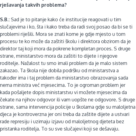
rješavanja takvih problema?
S.B.:
Sad je to pitanje kako će institucije reagovati u tim
slučajevima i ko, šta i kako treba da radi svoj posao da bi se ti
problemi riješili. Mora se znati kome je gdje mjesto u tom
procesu te ko može da zaštiti školu i direktora obzirom da je
direktor taj koji mora da pokrene kompletan proces. S druge
strane, ministarstvo mora da zaštiti to dijete i njegove
roditelje. Nažalost tu smo imali problem da je malo sistem
zakazao. Ta škola nije dobila podršku od ministarstva a
također ima i taj problem da ministarstvo obrazovanja sada
nema ministra već mjesecima. To je ogroman problem jer
kada pošaljete dopis ministarstvu vi možete mjesecima da
čekate na njihov odgovor ili vam uopšte ne odgovore. S druge
strane, sama intervencija policije u školama gdje su maloljetna
djeca je kontroverzna jer oni treba da zaštite dijete a ustvari
rade represiju i uzimaju izjavu od maloljetnog djeteta bez
pristanka roditelja. To su sve slučajevi koji se dešavaju.