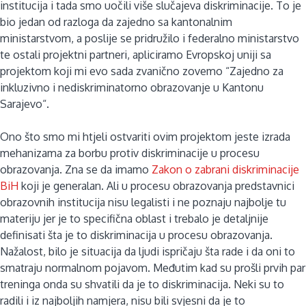
institucija i tada smo uočili više slučajeva diskriminacije. To je
bio jedan od razloga da zajedno sa kantonalnim
ministarstvom, a poslije se pridružilo i federalno ministarstvo
te ostali projektni partneri, apliciramo Evropskoj uniji sa
projektom koji mi evo sada zvanično zovemo “Zajedno za
inkluzivno i nediskriminatorno obrazovanje u Kantonu
Sarajevo“.
Ono što smo mi htjeli ostvariti ovim projektom jeste izrada
mehanizama za borbu protiv diskriminacije u procesu
obrazovanja. Zna se da imamo
Zakon o zabrani diskriminacije
BiH
koji je generalan. Ali u procesu obrazovanja predstavnici
obrazovnih institucija nisu legalisti i ne poznaju najbolje tu
materiju jer je to specifična oblast i trebalo je detaljnije
definisati šta je to diskriminacija u procesu obrazovanja.
Nažalost, bilo je situacija da ljudi ispričaju šta rade i da oni to
smatraju normalnom pojavom. Međutim kad su prošli prvih par
treninga onda su shvatili da je to diskriminacija. Neki su to
radili i iz najboljih namjera, nisu bili svjesni da je to