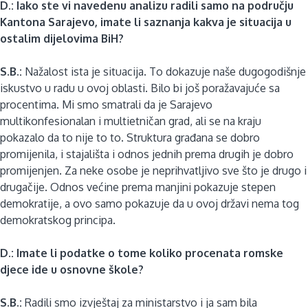
D.: Iako ste vi navedenu analizu radili samo na području
Kantona Sarajevo, imate li saznanja kakva je situacija u
ostalim dijelovima BiH?
S.B.:
Nažalost ista je situacija. To dokazuje naše dugogodišnje
iskustvo u radu u ovoj oblasti. Bilo bi još poražavajuće sa
procentima. Mi smo smatrali da je Sarajevo
multikonfesionalan i multietničan grad, ali se na kraju
pokazalo da to nije to to. Struktura građana se dobro
promijenila, i stajališta i odnos jednih prema drugih je dobro
promijenjen. Za neke osobe je neprihvatljivo sve što je drugo i
drugačije. Odnos većine prema manjini pokazuje stepen
demokratije, a ovo samo pokazuje da u ovoj državi nema tog
demokratskog principa.
D.: Imate li podatke o tome koliko procenata romske
djece ide u osnovne škole?
S.B.:
Radili smo izvještaj za ministarstvo i ja sam bila