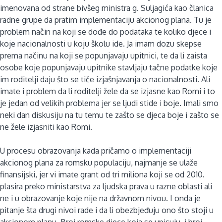
imenovana od strane bivšeg ministra g. Suljagića kao članica
radne grupe da pratim implementaciju akcionog plana. Tu je
problem način na koji se dođe do podataka te koliko djece i
koje nacionalnosti u koju školu ide. Ja imam dozu skepse
prema načinu na koji se popunjavaju upitnici, te da li zaista
osobe koje popunjavaju upitnike stavljaju tačne podatke koje
im roditelji daju što se tiče izjašnjavanja o nacionalnosti. Ali
imate i problem da li roditelji žele da se izjasne kao Romi i to
je jedan od velikih problema jer se ljudi stide i boje. Imali smo
neki dan diskusiju na tu temu te zašto se djeca boje i zašto se
ne žele izjasniti kao Romi.
U procesu obrazovanja kada pričamo o implementaciji
akcionog plana za romsku populaciju, najmanje se ulaže
finansijski, jer vi imate grant od tri miliona koji se od 2010.
plasira preko ministarstva za ljudska prava u razne oblasti ali
ne i u obrazovanje koje nije na državnom nivou. I onda je
pitanje šta drugi nivoi rade i da li obezbjeđuju ono što stoji u
akcionom planu. Broj romske djece koja se upisuju, i broj