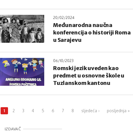
20/02/2024
Međunarodna naučna
konferencija o historiji Roma
u Sarajevu
06/10/2023
Romski jezik uveden kao
predmet u osnovne škole u
Tuzlanskom kantonu
Pages
1
2
3
4
5
6
7
8
sljedeća ›
posljednja »
IZDAVAČ