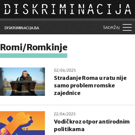
Skip to main content
SADRŽAJ
DISKRIMINACIJA.BA
Šta je diskriminacija?
Romi/Romkinje
Vijesti i događaji
Aktuelne teme
02/06/2025
Stradanje Roma u ratu nije
Kolumne
samo problem romske
Lične priče
zajednice
Saradnja sa medijima
22/04/2025
Pretraga
Vodič kroz otpor antirodnim
politikama