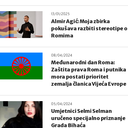
13/01/2025
Almir Agić: Moja zbirka
pokušava razbiti stereotipe o
Romima
08/04/2024
Međunarodni dan Roma:
Zaštita prava Roma i putnika
mora postati prioritet
zemalja članica Vijeća Evrope
05/04/2024
Umjetnici Selmi Selman
uručeno specijalno priznanje
Grada Bihaća