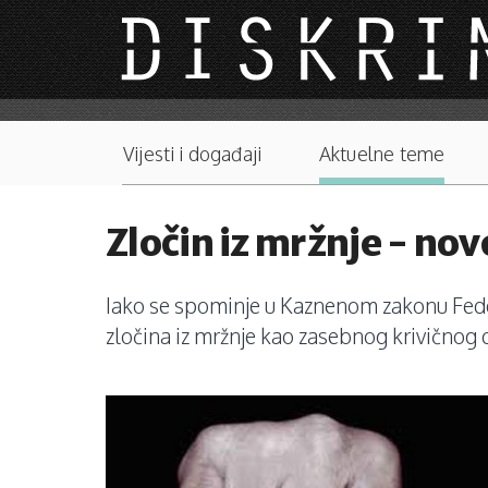
Skip to main content
Main menu
Vijesti i događaji
Aktuelne teme
Zločin iz mržnje - no
Iako se spominje u Kaznenom zakonu Federac
zločina iz mržnje kao zasebnog krivičnog di