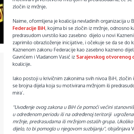
zločin iz mržnje.
Naime, oformljena je koalicija nevladinih organizacija u 
Federacije BiH
, kojima bi se zločin iz mržnje, odnosno 
predrasudom uvrstilo kao zasebno dijelo u novi Kazneni
zaprimilo obrazloženje inicijative, i očekuje se da se do 
Kaznenom zakonu Federacije kao zasebno kazneno dije
Gavrićem i Vladanom Vasić iz
Sarajevskog otvorenog 
koalicije.
Iako postoji u krivičnim zakonima svih nivoa BiH, zločin 
se brojna dijela koja su motivirana mržnjom ili predrasud
mira’.
''Uvođenje ovog zakona u BiH će pomoći većini stanovništ
u određenom periodu ili na određenoj teritoriji ugrožen
mržnje, predrasudama ili mržnjom ostalih grupa. Ukoliko 
dijelo, to bi pomoglo u njegovom suzbijanju'',
objašnjava V