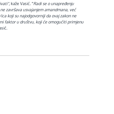
ati'',
kaže Vasić. ''
Radi se o unapređenju
sao ne završava usvajanjem amandmana, već
a/ica koji su najodgovorniji da ovaj zakon ne
ni faktor u društvu, koji će omogućiti primjenu
asić.