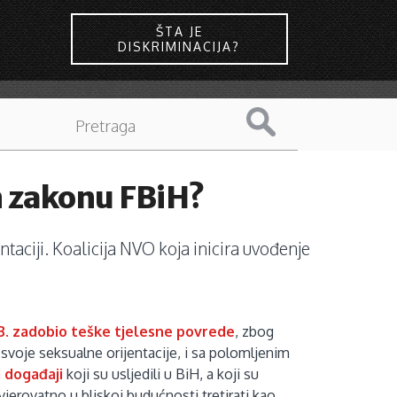
ŠTA JE
DISKRIMINACIJA?
om zakonu FBiH?
taciji. Koalicija NVO koja inicira uvođenje
B. zadobio teške tjelesne povrede
, zbog
svoje seksualne orijentacije, i sa polomljenim
i događaji
koji su usljedili u BiH, a koji su
jerovatno u bliskoj budućnosti tretirati kao