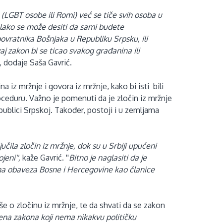
 (LGBT osobe ili Romi) već se tiče svih osoba u
i lako se može desiti da sami budete
 povratnika Bošnjaka u Republiku Srpsku, ili
aj zakon bi se ticao svakog građanina ili
'', dodaje Saša Gavrić.
a iz mržnje i govora iz mržnje, kako bi isti bili
ceduru. Važno je pomenuti da je zločin iz mržnje
publici Srpskoj. Također, postoji i u zemljama
jučila zločin iz mržnje, dok su u Srbiji upućeni
jeni'',
kaže Gavrić. ''
Bitno je naglasiti da je
dna obaveza Bosne i Hercegovine kao članice
e o zločinu iz mržnje, te da shvati da se zakon
ena zakona koji nema nikakvu političku