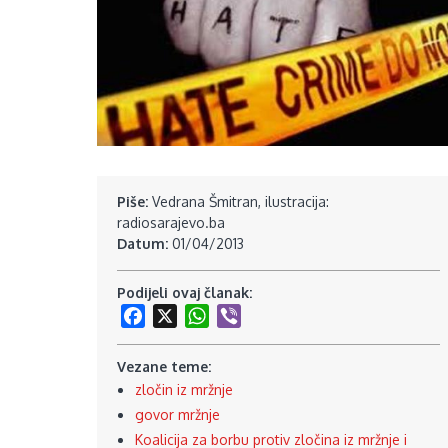
Piše:
Vedrana Šmitran, ilustracija:
radiosarajevo.ba
Datum:
01/04/2013
Podijeli ovaj članak:
Facebook
X
WhatsApp
Viber
Vezane teme:
zločin iz mržnje
govor mržnje
Koalicija za borbu protiv zločina iz mržnje i