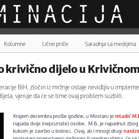
Kolumne
Lične priče
Saradnja sa medijima
vo krivično dijelo u Krivičn
ije BiH, zločin iz mržnje ostaje nevidljiv u implemen
jela, vjeruje da će se time ovaj problem suzbiti.
Krajem decembra prošle godine, u Mostaru je
mladić M.
napada dvije (nepoznate) osobe.
M.B. je napadnut zbog 
kukom je završio u bolnici. Ovaj, ali i mnogi drugi
nasiln
motivirani prvenstveno mržnjom ili predrasudama, će se v