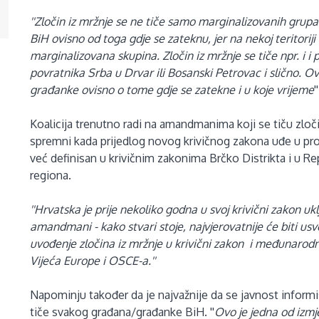
''Zločin iz mržnje se ne tiče samo marginalizovanih grupa
BiH ovisno od toga gdje se zateknu, jer na nekoj teritorij
marginalizovana skupina. Zločin iz mržnje se tiče npr. i i
povratnika Srba u Drvar ili Bosanski Petrovac i slično. Ov
građanke ovisno o tome gdje se zatekne i u koje vrijeme
Koalicija trenutno radi na amandmanima koji se tiču zločin
spremni kada prijedlog novog krivičnog zakona uđe u pro
već definisan u krivičnim zakonima Brčko Distrikta i u Re
regiona.
''Hrvatska je prije nekoliko godna u svoj krivični zakon ukl
amandmani - kako stvari stoje, najvjerovatnije će biti usvo
uvođenje zločina iz mržnje u krivični zakon i međunaro
Vijeća Europe i OSCE-a.''
Napominju također da je najvažnije da se javnost informiš
tiče svakog građana/građanke BiH. ''
Ovo je jedna od izmj