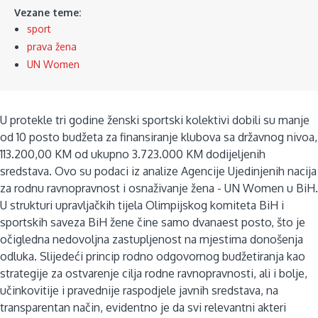
Vezane teme:
sport
prava žena
UN Women
U protekle tri godine ženski sportski kolektivi dobili su manje
od 10 posto budžeta za finansiranje klubova sa državnog nivoa,
113.200,00 KM od ukupno 3.723.000 KM dodijeljenih
sredstava. Ovo su podaci iz analize Agencije Ujedinjenih nacija
za rodnu ravnopravnost i osnaživanje žena - UN Women u BiH.
U strukturi upravljačkih tijela Olimpijskog komiteta BiH i
sportskih saveza BiH žene čine samo dvanaest posto, što je
očigledna nedovoljna zastupljenost na mjestima donošenja
odluka. Slijedeći princip rodno odgovornog budžetiranja kao
strategije za ostvarenje cilja rodne ravnopravnosti, ali i bolje,
učinkovitije i pravednije raspodjele javnih sredstava, na
transparentan način, evidentno je da svi relevantni akteri