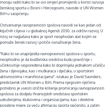
moraju raditi kako bi se ovi omjeri promijenili u korist razvoja
ženskog sporta u Bosni i Hercegovini, navode iz UN Women
BiH u saopćenju.
Ostvarivanje ravopravnosti spolova navodi se kao jedan od
ključnih ciljeva i u globalnoj Agendi 2030. za održivi razvoj. U
istoj se naglašava kako je sport neophodan alat kojim se
pomaže ženski razvoj i potiče osnaživanje žena.
"Kako bi se unaprijedila ravnopravnost spolova u sportu,
neophodno je da budžetska sredstva budu pravičnije i
učinkovitije raspoređena kako bi doprinijela jednakom učešću
žena i djevojaka, kao i muškaraca i dječaka, u sportskim
aktivnostima i manifestacijama", istakao je David Saunders,
predstavnik UN Women u BiH. Prema njegovim riječima
potrebno je uvesti izričite kriterije promicanja ravnopravnosti
spolova za dodjelu finansijskih sredstava sportskim
udruženjima, klubovima i organizacijama, kao i direktne
posebne mjere za veću afirmaciju sporta općenito, a zatim