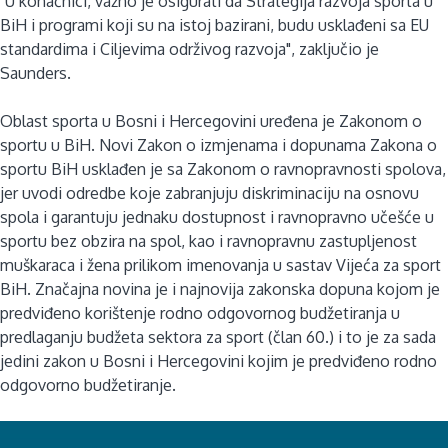
"U konačnici, važno je osigurati da Strategija razvoja sporta u
BiH i programi koji su na istoj bazirani, budu usklađeni sa EU
standardima i Ciljevima održivog razvoja", zaključio je
Saunders.
Oblast sporta u Bosni i Hercegovini uređena je Zakonom o
sportu u BiH. Novi Zakon o izmjenama i dopunama Zakona o
sportu BiH usklađen je sa Zakonom o ravnopravnosti spolova,
jer uvodi odredbe koje zabranjuju diskriminaciju na osnovu
spola i garantuju jednaku dostupnost i ravnopravno učešće u
sportu bez obzira na spol, kao i ravnopravnu zastupljenost
muškaraca i žena prilikom imenovanja u sastav Vijeća za sport
BiH. Značajna novina je i najnovija zakonska dopuna kojom je
predviđeno korištenje rodno odgovornog budžetiranja u
predlaganju budžeta sektora za sport (član 60.) i to je za sada
jedini zakon u Bosni i Hercegovini kojim je predviđeno rodno
odgovorno budžetiranje.