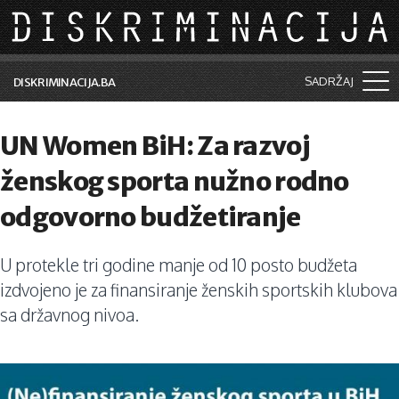
Skip to main content
SADRŽAJ
DISKRIMINACIJA.BA
Šta je diskriminacija?
UN Women BiH: Za razvoj
Vijesti i događaji
ženskog sporta nužno rodno
Aktuelne teme
odgovorno budžetiranje
Kolumne
U protekle tri godine manje od 10 posto budžeta
Lične priče
izdvojeno je za finansiranje ženskih sportskih klubova
Saradnja sa medijima
sa državnog nivoa.
Pretraga