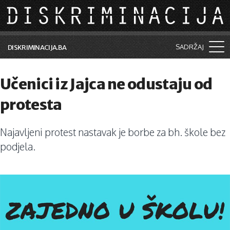
Skip to main content
SADRŽAJ
DISKRIMINACIJA.BA
Šta je diskriminacija?
Učenici iz Jajca ne odustaju od
Vijesti i događaji
protesta
Aktuelne teme
Najavljeni protest nastavak je borbe za bh. škole bez
Kolumne
podjela.
Lične priče
Saradnja sa medijima
Pretraga