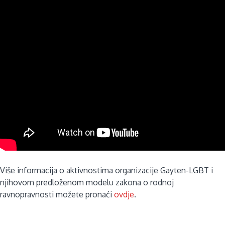
Više informacija o aktivnostima organizacije Gayten-LGBT i
njihovom predloženom modelu zakona o rodnoj
ravnopravnosti možete pronaći
ovdje
.