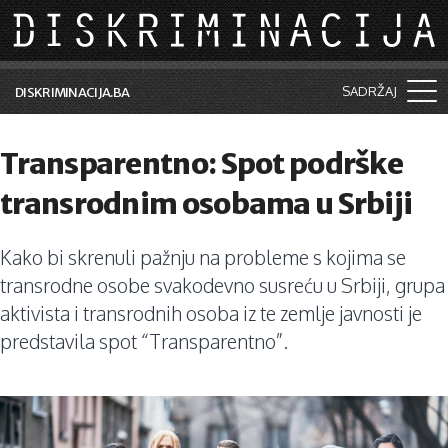
Skip to main content
SADRŽAJ
DISKRIMINACIJA.BA
Šta je diskriminacija?
Transparentno: Spot podrške
Vijesti i događaji
transrodnim osobama u Srbiji
Aktuelne teme
Kako bi skrenuli pažnju na probleme s kojima se
Kolumne
transrodne osobe svakodevno susreću u Srbiji, grupa
Lične priče
aktivista i transrodnih osoba iz te zemlje javnosti je
predstavila spot “Transparentno”.
Saradnja sa medijima
Pretraga