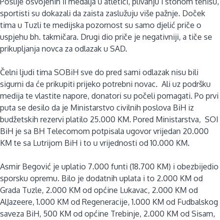
Poslije osvojenih 11 medalja u atletici, plivanju i stonom tenisu,
sportisti su dokazali da zaista zaslužuju više pažnje. Doček
tima u Tuzli te medijska pozornost su samo djelić priče o
uspjehu bh. takmičara. Drugi dio priče je negativniji, a tiče se
prikupljanja novca za odlazak u SAD.
Čelni ljudi tima SOBiH sve do pred sami odlazak nisu bili
sigurni da će prikupiti prijeko potrebni novac. Ali uz podršku
medija te vlastite napore, donatori su počeli pomagati. Po prvi
puta se desilo da je Ministarstvo civilnih poslova BiH iz
budžetskih rezervi platilo 25.000 KM. Pored Ministarstva, SOI
BiH je sa BH Telecomom potpisala ugovor vrijedan 20.000
KM te sa Lutrijom BiH i to u vrijednosti od 10.000 KM.
Asmir Begović je uplatio 7.000 funti (18.700 KM) i obezbijedio
sporsku opremu. Bilo je dodatnih uplata i to 2.000 KM od
Grada Tuzle, 2.000 KM od općine Lukavac, 2.000 KM od
AlJazeere, 1.000 KM od Regeneracije, 1.000 KM od Fudbalskog
saveza BiH, 500 KM od općine Trebinje, 2.000 KM od Sisam,