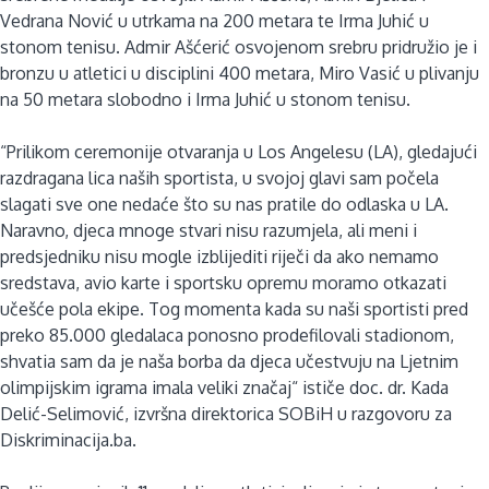
Vedrana Nović u utrkama na 200 metara te Irma Juhić u
stonom tenisu. Admir Ašćerić osvojenom srebru pridružio je i
bronzu u atletici u disciplini 400 metara, Miro Vasić u plivanju
na 50 metara slobodno i Irma Juhić u stonom tenisu.
“Prilikom ceremonije otvaranja u Los Angelesu (LA), gledajući
razdragana lica naših sportista, u svojoj glavi sam počela
slagati sve one nedaće što su nas pratile do odlaska u LA.
Naravno, djeca mnoge stvari nisu razumjela, ali meni i
predsjedniku nisu mogle izblijediti riječi da ako nemamo
sredstava, avio karte i sportsku opremu moramo otkazati
učešće pola ekipe. Tog momenta kada su naši sportisti pred
preko 85.000 gledalaca ponosno prodefilovali stadionom,
shvatia sam da je naša borba da djeca učestvuju na Ljetnim
olimpijskim igrama imala veliki značaj“ ističe doc. dr. Kada
Delić-Selimović, izvršna direktorica SOBiH u razgovoru za
Diskriminacija.ba.