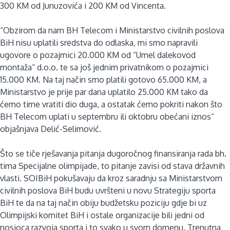
300 KM od Junuzovića i 200 KM od Vincenta.
“Obzirom da nam BH Telecom i Ministarstvo civilnih poslova
BiH nisu uplatili sredstva do odlaska, mi smo napravili
ugovore o pozajmici 20.000 KM od “Umel dalekovod
montaža“ d.o.o. te sa još jednim privatnikom o pozajmici
15.000 KM. Na taj način smo platili gotovo 65.000 KM, a
Ministarstvo je prije par dana uplatilo 25.000 KM tako da
ćemo time vratiti dio duga, a ostatak ćemo pokriti nakon što
BH Telecom uplati u septembru ili oktobru obećani iznos“
objašnjava Delić-Selimović.
Što se tiče rješavanja pitanja dugoročnog finansiranja rada bh.
tima Specijalne olimpijade, to pitanje zavisi od stava državnih
vlasti. SOIBiH pokušavaju da kroz saradnju sa Ministarstvom
civilnih poslova BiH budu uvršteni u novu Strategiju sporta
BiH te da na taj način obiju budžetsku poziciju gdje bi uz
Olimpijski komitet BiH i ostale organizacije bili jedni od
nosioca razvoja sporta i to svako u svom domenu. Trenutna