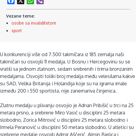
Facebook
X
WhatsApp
Viber
Vezane teme:
osobe sa invaliditetom
sport
U konkurenciji više od 7.500 takmičara iz 185 zemalja naši
takmičari su osvojili 11 medalja. U Bosnu i Hercegovinu su se
vratili sa jednom zlatnom, sedam srebrenih i trima bronzanim
medaljama. Osvojiti toliki broj medalja među velesilama kakve
su SAD, Velika Britanija i Holandija koje su na igrama imale
između 200 i 550 sportista, nije zanemariva činjenica.
Zlatnu medalju u plivanju osvojio je Adnan Pribišić u trci na 25
metara prsno, a srebrene Miro Vasić u disciplini 25 metara
slobodno, Zorica Mitrović u disciplini 25 metara slobodno i
Irmela Peranović u disciplini 50 metara slobodno. U atletici su
srebrene medalje osvojili Admir Ašćerić, Almin Bjelica i