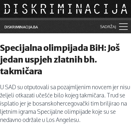
Skip to main content
SADRŽAJ
DISKRIMINACIJA.BA
Šta je diskriminacija?
Specijalna olimpijada BiH: Još
Vijesti i događaji
jedan uspjeh zlatnih bh.
Aktuelne teme
takmičara
Kolumne
U SAD su otputovali sa pozajmljenim novcem jer nisu
Lične priče
željeli otkazati učešće bilo kojeg takmičara. Trud se
Saradnja sa medijima
isplatio jer je bosanskohercegovački tim briljirao na
ljetnim igrama Specijalne olimpijade koje su se
Pretraga
nedavno održale u Los Angelesu.