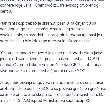
konferencije Lejla Huremović iz Sarajevskog otvorenog
centra.
Planirani skup trebao je skrenuti pažnju na činjenicu da
posljednjih godina sve više lezbejki, gej muškaraca,
biseksualnih, transrodnih i interspolnih osoba trpi nasilje u
porodici ili su bile izložene međuvršnjačkom nasilju.
"Ovom zabranom oduzeto je pravo na slobodu okupljanja
jednoj od najugroženijih grupa u našem društvu – LGBTI
osoba. Ovom odlukom se poručuje da LGBTI osobe nisu
ravnopravne u ovom društvu", poručili su iz SOC-a.
Zbog nedobivanja odgovora i nemogućnosti da se planirani
protestni skup održi, iz SOC-a su pozvali građane i građanke
da im se pridruže na skupu koji će se održati na isti dan, 13.
maja u 11:45-12.30 ispred Ministarstva saobraćaja KS.