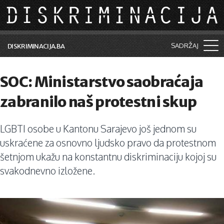
Skip to main content
SADRŽAJ
DISKRIMINACIJA.BA
Šta je diskriminacija?
SOC: Ministarstvo saobraćaja
Vijesti i događaji
zabranilo naš protestni skup
Aktuelne teme
LGBTI osobe u Kantonu Sarajevo još jednom su
Kolumne
uskraćene za osnovno ljudsko pravo da protestnom
Lične priče
šetnjom ukažu na konstantnu diskriminaciju kojoj su
svakodnevno izložene.
Saradnja sa medijima
Pretraga