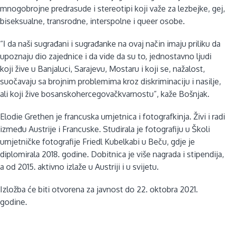
mnogobrojne predrasude i stereotipi koji važe za lezbejke, gej,
biseksualne, transrodne, interspolne i queer osobe.
“I da naši sugrađani i sugrađanke na ovaj način imaju priliku da
upoznaju dio zajednice i da vide da su to, jednostavno ljudi
koji žive u Banjaluci, Sarajevu, Mostaru i koji se, nažalost,
suočavaju sa brojnim problemima kroz diskriminaciju i nasilje,
ali koji žive bosanskohercegovačkvarnostu”, kaže Bošnjak.
Elodie Grethen je francuska umjetnica i fotografkinja. Živi i radi
između Austrije i Francuske. Studirala je fotografiju u Školi
umjetničke fotografije Friedl Kubelkabi u Beču, gdje je
diplomirala 2018. godine. Dobitnica je više nagrada i stipendija,
a od 2015. aktivno izlaže u Austriji i u svijetu.
Izložba će biti otvorena za javnost do 22. oktobra 2021.
godine.