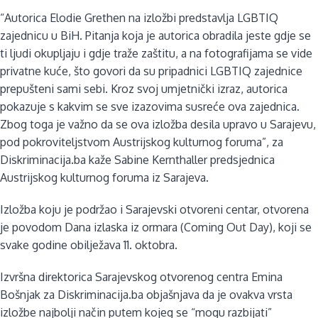
“Autorica Elodie Grethen na izložbi predstavlja LGBTIQ
zajednicu u BiH. Pitanja koja je autorica obradila jeste gdje se
ti ljudi okupljaju i gdje traže zaštitu, a na fotografijama se vide
privatne kuće, što govori da su pripadnici LGBTIQ zajednice
prepušteni sami sebi. Kroz svoj umjetnički izraz, autorica
pokazuje s kakvim se sve izazovima susreće ova zajednica.
Zbog toga je važno da se ova izložba desila upravo u Sarajevu,
pod pokroviteljstvom Austrijskog kulturnog foruma”, za
Diskriminacija.ba kaže Sabine Kernthaller predsjednica
Austrijskog kulturnog foruma iz Sarajeva.
Izložba koju je podržao i Sarajevski otvoreni centar, otvorena
je povodom Dana izlaska iz ormara (Coming Out Day), koji se
svake godine obilježava 11. oktobra.
Izvršna direktorica Sarajevskog otvorenog centra Emina
Bošnjak za Diskriminacija.ba objašnjava da je ovakva vrsta
izložbe najbolji način putem kojeg se “mogu razbijati”