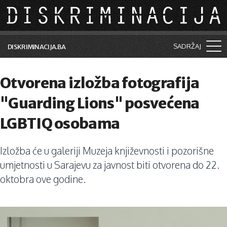
Skip to main content
SADRŽAJ
DISKRIMINACIJA.BA
Šta je diskriminacija?
Otvorena izložba fotografija
Vijesti i događaji
"Guarding Lions" posvećena
Aktuelne teme
LGBTIQ osobama
Kolumne
Izložba će u galeriji Muzeja književnosti i pozorišne
Lične priče
umjetnosti u Sarajevu za javnost biti otvorena do 22.
Saradnja sa medijima
oktobra ove godine.
Pretraga