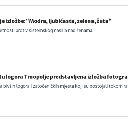
e izložbe: “Modra, ljubičasta, zelena, žuta“
tnosti protiv sistemskog nasilja nad ženama.
u logora Trnopolje predstavljena izložba fotograf
a bivših logora i zatočeničkih mjesta koji su postojali tokom rat