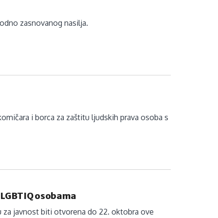
 rodno zasnovanog nasilja.
 komičara i borca za zaštitu ljudskih prava osoba s
na LGBTIQ osobama
u za javnost biti otvorena do 22. oktobra ove