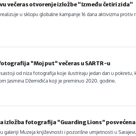
vu večeras otvorenje izložbe “Između četiri zida”
 realizuje u sklopu globalne kampanje 16 dana aktivizma protiv
fotografija "Moj put" večeras u SARTR-u
 sastoji od niza fotografija koje ilustriraju jedan dan u pokretu,
tom Jasmina Džemiđića koji je preminuo 2020. godine.
a izložba fotografija "Guarding Lions" posveće
 u galeriji Muzeja književnosti i pozorišne umjetnosti u Sarajev