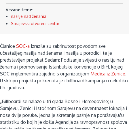
Vezane teme:
nasilje nad ženama
Sarajevski otvoreni centar
Članice
SOC-a
izrazile su zabrinutost povodom sve
učestalijeg nasilja nad ženama i nasilja u porodici, te je
predstavljen projekat Sedam: Podizanje svijesti o nasilju nad
ženama i promovisanje Istanbulske konvencije u BiH, kojeg
SOC implementira zajedno s organizacijom
Medica iz Zenice
.
U sklopu projekta pokrenuta je i billboard kampanja u nekoliko
bh. gradova.
„Billboardi se nalaze u tri grada Bosne i Hercegovine; u
Sarajevu, Zenici i Istočnom Sarajevu na deventnaest lokacija i
nose dvije poruke. Jedna je skretanje pažnje na poražavajuću
statistiku do kojih je došla Agencija za ravnopravnost spolova
dok je vršila ispitivanje o nasilju nad ženama. Tokom tog