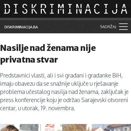
Skip to main content
SADRŽAJ
DISKRIMINACIJA.BA
Šta je diskriminacija?
Nasilje nad ženama nije
Vijesti i događaji
privatna stvar
Aktuelne teme
Predstavnici vlasti, ali i svi građani i građanke BiH,
Kolumne
imaju obavezu da se snažnije uključe u rješavanje
Lične priče
problema učestalog nasilja nad ženama, zaključak je
press konferencije koju je održao Sarajevski otvoreni
Saradnja sa medijima
centar, u utorak, 19. novembra.
Pretraga