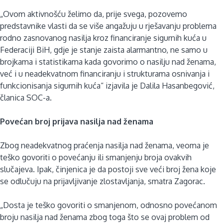
„Ovom aktivnošću želimo da, prije svega, pozovemo
predstavnike vlasti da se više angažuju u rješavanju problema
rodno zasnovanog nasilja kroz financiranje sigurnih kuća u
Federaciji BiH, gdje je stanje zaista alarmantno, ne samo u
brojkama i statistikama kada govorimo o nasilju nad ženama,
već i u neadekvatnom financiranju i strukturama osnivanja i
funkcionisanja sigurnih kuća“ izjavila je Dalila Hasanbegović,
članica SOC-a.
Povećan broj prijava nasilja nad ženama
Zbog neadekvatnog praćenja nasilja nad ženama, veoma je
teško govoriti o povećanju ili smanjenju broja ovakvih
slučajeva. Ipak, činjenica je da postoji sve veći broj žena koje
se odlučuju na prijavljivanje zlostavljanja, smatra Zagorac.
„Dosta je teško govoriti o smanjenom, odnosno povećanom
broju nasilja nad ženama zbog toga što se ovaj problem od