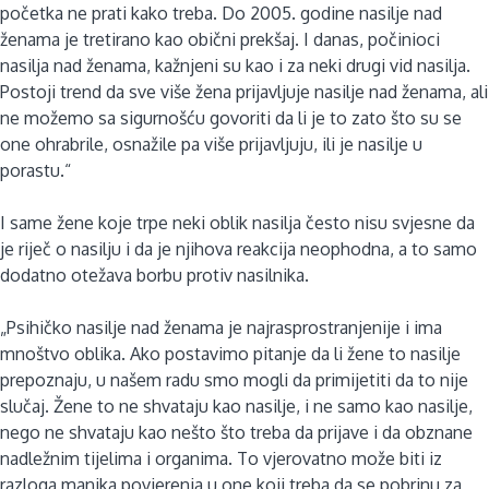
početka ne prati kako treba. Do 2005. godine nasilje nad
ženama je tretirano kao obični prekšaj. I danas, počinioci
nasilja nad ženama, kažnjeni su kao i za neki drugi vid nasilja.
Postoji trend da sve više žena prijavljuje nasilje nad ženama, ali
ne možemo sa sigurnošću govoriti da li je to zato što su se
one ohrabrile, osnažile pa više prijavljuju, ili je nasilje u
porastu.“
I same žene koje trpe neki oblik nasilja često nisu svjesne da
je riječ o nasilju i da je njihova reakcija neophodna, a to samo
dodatno otežava borbu protiv nasilnika.
„Psihičko nasilje nad ženama je najrasprostranjenije i ima
mnoštvo oblika. Ako postavimo pitanje da li žene to nasilje
prepoznaju, u našem radu smo mogli da primijetiti da to nije
slučaj. Žene to ne shvataju kao nasilje, i ne samo kao nasilje,
nego ne shvataju kao nešto što treba da prijave i da obznane
nadležnim tijelima i organima. To vjerovatno može biti iz
razloga manjka povjerenja u one koji treba da se pobrinu za