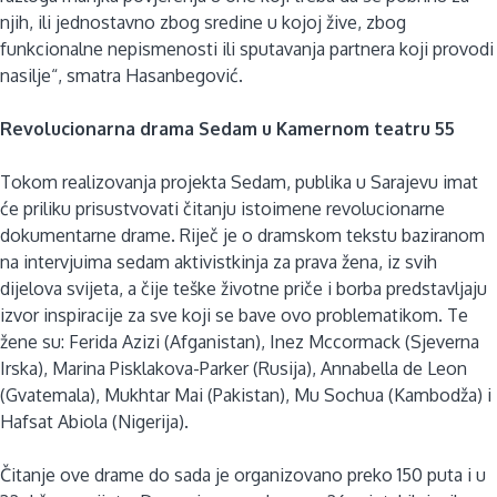
njih, ili jednostavno zbog sredine u kojoj žive, zbog
funkcionalne nepismenosti ili sputavanja partnera koji provodi
nasilje“, smatra Hasanbegović.
Revolucionarna drama Sedam u Kamernom teatru 55
Tokom realizovanja projekta Sedam, publika u Sarajevu imat
će priliku prisustvovati čitanju istoimene revolucionarne
dokumentarne drame. Riječ je o dramskom tekstu baziranom
na intervjuima sedam aktivistkinja za prava žena, iz svih
dijelova svijeta, a čije teške životne priče i borba predstavljaju
izvor inspiracije za sve koji se bave ovo problematikom. Te
žene su: Ferida Azizi (Afganistan), Inez Mccormack (Sjeverna
Irska), Marina Pisklakova-Parker (Rusija), Annabella de Leon
(Gvatemala), Mukhtar Mai (Pakistan), Mu Sochua (Kambodža) i
Hafsat Abiola (Nigerija).
Čitanje ove drame do sada je organizovano preko 150 puta i u