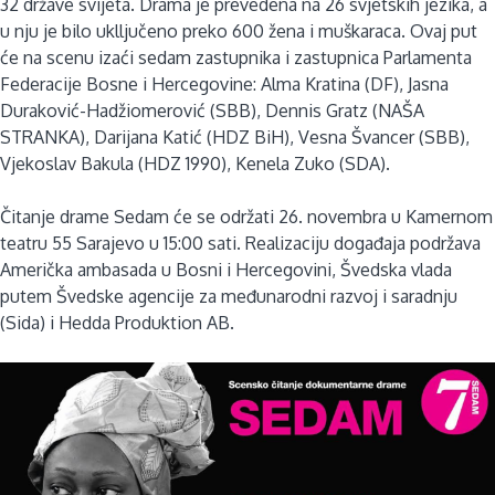
32 države svijeta. Drama je prevedena na 26 svjetskih jezika, a
u nju je bilo uklljučeno preko 600 žena i muškaraca. Ovaj put
će na scenu izaći sedam zastupnika i zastupnica Parlamenta
Federacije Bosne i Hercegovine: Alma Kratina (DF), Jasna
Duraković-Hadžiomerović (SBB), Dennis Gratz (NAŠA
STRANKA), Darijana Katić (HDZ BiH), Vesna Švancer (SBB),
Vjekoslav Bakula (HDZ 1990), Kenela Zuko (SDA).
Čitanje drame Sedam će se održati 26. novembra u Kamernom
teatru 55 Sarajevo u 15:00 sati. Realizaciju događaja podržava
Američka ambasada u Bosni i Hercegovini, Švedska vlada
putem Švedske agencije za međunarodni razvoj i saradnju
(Sida) i Hedda Produktion AB.