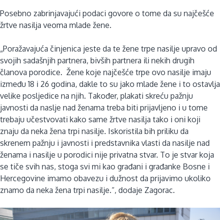
Posebno zabrinjavajući podaci govore o tome da su najčešće
žrtve nasilja veoma mlade žene.
„Poražavajuća činjenica jeste da te žene trpe nasilje upravo od
svojih sadašnjih partnera, bivših partnera ili nekih drugih
članova porodice. Žene koje najčešće trpe ovo nasilje imaju
između 18 i 26 godina, dakle to su jako mlade žene i to ostavlja
velike posljedice na njih. Također, plakati skreću pažnju
javnosti da naslje nad ženama treba biti prijavljeno i u tome
trebaju učestvovati kako same žrtve nasilja tako i oni koji
znaju da neka žena trpi nasilje. Iskoristila bih priliku da
skrenem pažnju i javnosti i predstavnika vlasti da nasilje nad
ženama i nasilje u porodici nije privatna stvar. To je stvar koja
se tiče svih nas, stoga svi mi kao građani i građanke Bosne i
Hercegovine imamo obavezu i dužnost da prijavimo ukoliko
znamo da neka žena trpi nasilje.“, dodaje Zagorac.