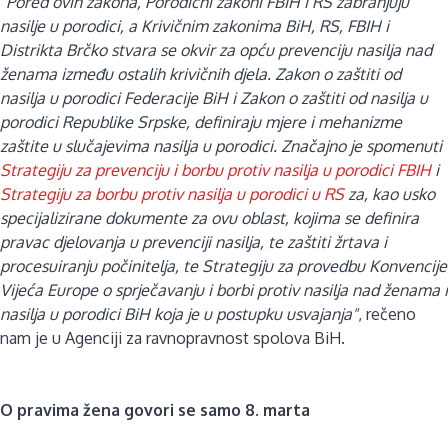
"Pored ovih zakona, Porodični zakoni FBIH i RS zabranjuju
nasilje u porodici, a Krivičnim zakonima BiH, RS, FBIH i
Distrikta Brčko stvara se okvir za opću prevenciju nasilja nad
ženama između ostalih krivičnih djela. Zakon o zaštiti od
nasilja u porodici Federacije BiH i Zakon o zaštiti od nasilja u
porodici Republike Srpske, definiraju mjere i mehanizme
zaštite u slučajevima nasilja u porodici. Značajno je spomenuti
Strategiju za prevenciju i borbu protiv nasilja u porodici FBIH
i
Strategiju za borbu protiv nasilja u porodici u RS
za, kao usko
specijalizirane dokumente za ovu oblast, kojima se definira
pravac djelovanja u prevenciji nasilja, te zaštiti žrtava i
procesuiranju počinitelja, te Strategiju za provedbu Konvencije
Vijeća Europe o sprječavanju i borbi protiv nasilja nad ženama i
nasilja u porodici BiH koja je u postupku usvajanja"
, rečeno
nam je u Agenciji za ravnopravnost spolova BiH.
O pravima žena govori se samo 8. marta