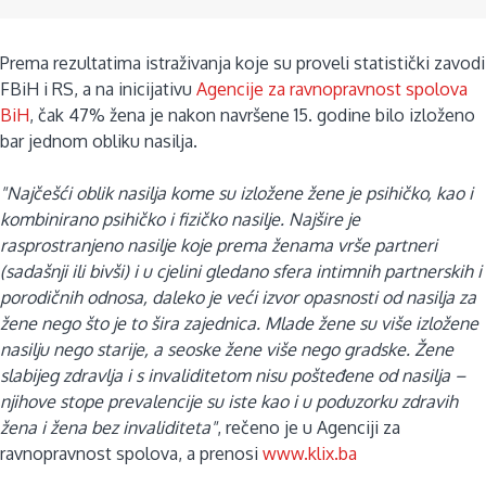
Prema rezultatima istraživanja koje su proveli statistički zavodi
FBiH i RS, a na inicijativu
Agencije za ravnopravnost spolova
BiH
, čak 47% žena je nakon navršene 15. godine bilo izloženo
bar jednom obliku nasilja.
"Najčešći oblik nasilja kome su izložene žene je psihičko, kao i
kombinirano psihičko i fizičko nasilje. Najšire je
rasprostranjeno nasilje koje prema ženama vrše partneri
(sadašnji ili bivši) i u cjelini gledano sfera intimnih partnerskih i
porodičnih odnosa, daleko je veći izvor opasnosti od nasilja za
žene nego što je to šira zajednica. Mlade žene su više izložene
nasilju nego starije, a seoske žene više nego gradske. Žene
slabijeg zdravlja i s invaliditetom nisu pošteđene od nasilja –
njihove stope prevalencije su iste kao i u poduzorku zdravih
žena i žena bez invaliditeta"
, rečeno je u Agenciji za
ravnopravnost spolova, a prenosi
www.klix.ba