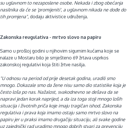
su uglavnom to nezaposlene osobe. Nekada i zbog obećanja
nasilnika da će se 'promijeniti', a uglavnom nikada ne dođe do
tih promjena",
dodaju aktivistice udruženja.
Zakonska reugulativa - mrtvo slovo na papiru
Samo u prošloj godini u njihovim sigurnim kućama koje se
nalaze u Mostaru bilo je smješteno 69 žrtava usprkos
zakonskoj regulativi koja štiti žrtve nasilja.
"U odnosu na period od prije desetak godina, uradili smo
mnogo. Dokazale smo da žene nisu samo dio statistike koja je
često loša po nas. Nažalost, svakodnevno se dešava da se
napravi jedan korak naprijed, a da iza toga stoji mnogo loših
situacija i životnih priča koje imaju tragičan ishod. Zakonska
regulativa i prava koja imamo ostaju samo mrtvo slovo na
papiru jer u praksi imamo drugačiju situaciju, ali svake godine
uz zajednički rad uradimo mnogo dobrih stvari za prevenciju