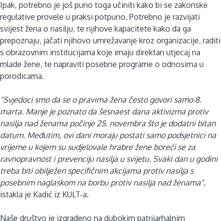
Ipak, potrebno je još puno toga učiniti kako bi se zakonske
regulative provele u praksi potpuno. Potrebno je razvijati
svijest žena o nasilju, te njihove kapacitete kako da ga
prepoznaju, jačati njihovo umrežavanje kroz organizacije, raditi
s obrazovnim institucijama koje imaju direktan utjecaj na
mlade žene, te napraviti posebne programe o odnosima u
porodicama.
"Svjedoci smo da se o pravima žena često govori samo 8.
marta. Manje je poznato da šesnaest dana aktivizma protiv
nasilja nad ženama počinje 25. novembra što je dodatni bitan
datum. Međutim, ovi dani moraju postati samo podsjetnici na
vrijeme u kojem su sudjelovale hrabre žene boreći se za
ravnopravnost i prevenciju nasilja u svijetu. Svaki dan u godini
treba biti obilježen specifičnim akcijama protiv nasilja s
posebnim naglaskom na borbu protiv nasilja nad ženama",
istakla je Kadić iz KULT-a.
Naše društvo je izgrađeno na dubokim patrijarhalnim