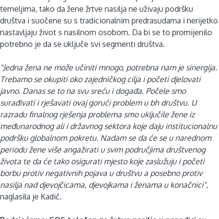
temeljima, tako da žene žrtve nasilja ne uživaju podršku
društva i suočene su s tradicionalnim predrasudama i nerijetko
nastavljaju život s nasilnom osobom. Da bi se to promijenilo
potrebno je da se uključe svi segmenti društva.
"Jedna žena ne može učiniti mnogo, potrebna nam je sinergija.
Trebamo se okupiti oko zajedničkog cilja i početi djelovati
javno. Danas se to na svu sreću i događa. Počele smo
surađivati i rješavati ovaj gorući problem u bh društvu. U
razradu finalnog rješenja problema smo uključile žene iz
međunarodnog ali i državnog sektora koje daju institucionalnu
podršku globalnom pokretu. Nadam se da će se u narednom
periodu žene više angažirati u svim područjima društvenog
života te da će tako osigurati mjesto koje zaslužuju i početi
borbu protiv negativnih pojava u društvu a posebno protiv
nasilja nad djevojčicama, djevojkama i ženama u konačnici",
naglasila je Kadić.