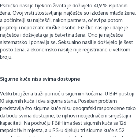
Psihičko nasilje tijekom života je doživjelo 41,9 % ispitanih
žena. Ovoj vrsti zlostavljanja najčešće su izložene mlađe žene,
a počinitelji su najčešći, nakon partnera, očevi pa potom
prijatelji i nepoznate muške osobe. Fizičko nasilje i dalje je
najčešće i doživjela ga je četvrtina žena. Ono je najčešće
sistematsko i ponavlja se. Seksualno nasilje doživjelo je šest
posto žena, a ekonomsko nasilje nije registrirano u velikom
broju.
Sigurne kuće nisu svima dostupne
Veliki broj žena traži pomoć u sigurnim kućama. U BiH postoji
10 sigurnih kuća i dva sigurna stana. Poseban problem
predstavlja što sigurne kuće nisu geografski raspoređene tako
da budu svima dostupne, te njihovi neujednačeni smještajni
kapaciteti. Na području FBiH ima šest sigurnih kuća sa 126
raspoloživih mjesta, a u RS-u djeluju tri sigurne kuće s 52