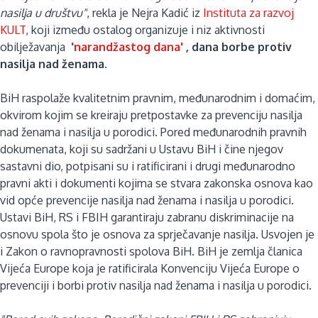
nasilja u društvu"
, rekla je Nejra Kadić iz
Instituta za razvoj
KULT
, koji između ostalog organizuje i niz aktivnosti
obilježavanja
'narandžastog dana'
, dana borbe protiv
nasilja nad ženama.
BiH raspolaže kvalitetnim pravnim, međunarodnim i domaćim,
okvirom kojim se kreiraju pretpostavke za prevenciju nasilja
nad ženama i nasilja u porodici. Pored međunarodnih pravnih
dokumenata, koji su sadržani u Ustavu BiH i čine njegov
sastavni dio, potpisani su i ratificirani i drugi međunarodno
pravni akti i dokumenti kojima se stvara zakonska osnova kao
vid opće prevencije nasilja nad ženama i nasilja u porodici.
Ustavi BiH, RS i FBIH garantiraju zabranu diskriminacije na
osnovu spola što je osnova za sprječavanje nasilja. Usvojen je
i Zakon o ravnopravnosti spolova BiH. BiH je zemlja članica
Vijeća Europe koja je ratificirala Konvenciju Vijeća Europe o
prevenciji i borbi protiv nasilja nad ženama i nasilja u porodici.