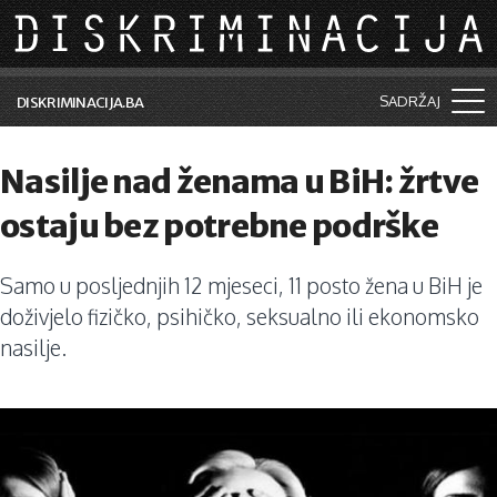
Skip to main content
SADRŽAJ
DISKRIMINACIJA.BA
Šta je diskriminacija?
Nasilje nad ženama u BiH: žrtve
Vijesti i događaji
ostaju bez potrebne podrške
Aktuelne teme
Samo u posljednjih 12 mjeseci, 11 posto žena u BiH je
Kolumne
doživjelo fizičko, psihičko, seksualno ili ekonomsko
Lične priče
nasilje.
Saradnja sa medijima
Pretraga