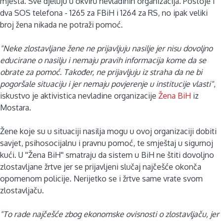
mjesta. Sve djeluju u okviru nevladinih organizacija. Postoje i
dva SOS telefona - 1265 za FBiH i 1264 za RS, no ipak veliki
broj žena nikada ne potraži pomoć.
"Neke zlostavljane žene ne prijavljuju nasilje jer nisu dovoljno
educirane o nasilju i nemaju pravih informacija kome da se
obrate za pomoć. Također, ne prijavljuju iz straha da ne bi
pogoršale situaciju i jer nemaju povjerenje u institucije vlasti"
,
iskustvo je aktivistica nevladine organizacije
Žena BiH
iz
Mostara.
Žene koje su u situaciji nasilja mogu u ovoj organizaciji dobiti
savjet, psihosocijalnu i pravnu pomoć, te smještaj u sigurnoj
kući. U ''Žena BiH'' smatraju da sistem u BiH ne štiti dovoljno
zlostavljane žrtve jer se prijavljeni slučaj najčešće okonča
opomenom policije. Nerijetko se i žrtve same vrate svom
zlostavljaču.
"To rade najčešće zbog ekonomske ovisnosti o zlostavljaču, jer