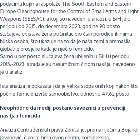
podacima kojima raspolaže The South Eastern and Eastern
Europe Clearinghouse for the Control of Small Arms and Light
Weapons (SEESAC), a koji su navedeni u analizi, u BiH je u
periodu od 2015. do decembra 2023. godine 90 posto
slučajeva ubistava žena počinilac bio član porodice ili njima
bliska osoba, što ukazuje na to da je naša zemlja premašila
globalne prosjeke kada je riječ o femicidu.
Samo u pet posto slučajeva žena ubijenih u BiH u periodu
2015.-2023. stradale su nasumičnim činom nasilja, navedeno
je u analizi.
Ista analiza je pokazala i da je velika stopa onih koji nakon što
počine femicid izvrše samoubistvo, odnosno 47,62 posto.
Neophodno da mediji postanu saveznici u prevenciji
nasilja i femicida
Analiza Centra ženskih prava Zenica je, prema riječima Bojane
Jovanović, članice tima ovog centra, kompleksna,