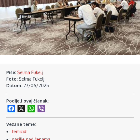
Piše:
Selma Fukelj
Foto:
Selma Fukelj
Datum:
27/06/2025
Podijeli ovaj članak:
Facebook
X
WhatsApp
Viber
Vezane teme:
femicid
nasilje nad ženama