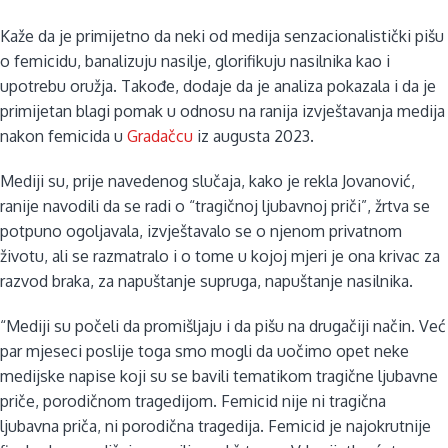
Kaže da je primijetno da neki od medija senzacionalistički pišu
o femicidu, banalizuju nasilje, glorifikuju nasilnika kao i
upotrebu oružja. Takođe, dodaje da je analiza pokazala i da je
primijetan blagi pomak u odnosu na ranija izvještavanja medija
nakon femicida u
Gradačcu
iz augusta 2023.
Mediji su, prije navedenog slučaja, kako je rekla Jovanović,
ranije navodili da se radi o “tragičnoj ljubavnoj priči”, žrtva se
potpuno ogoljavala, izvještavalo se o njenom privatnom
životu, ali se razmatralo i o tome u kojoj mjeri je ona krivac za
razvod braka, za napuštanje supruga, napuštanje nasilnika.
“Mediji su počeli da promišljaju i da pišu na drugačiji način. Već
par mjeseci poslije toga smo mogli da uočimo opet neke
medijske napise koji su se bavili tematikom tragične ljubavne
priče, porodičnom tragedijom. Femicid nije ni tragična
ljubavna priča, ni porodična tragedija. Femicid je najokrutnije