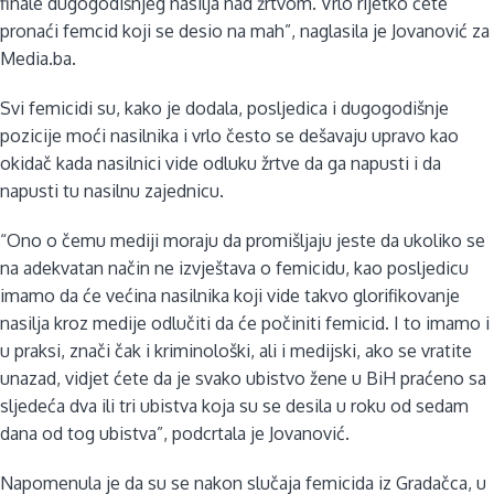
finale dugogodišnjeg nasilja nad žrtvom. Vrlo rijetko ćete
pronaći femcid koji se desio na mah”, naglasila je Jovanović za
Media.ba.
Svi femicidi su, kako je dodala, posljedica i dugogodišnje
pozicije moći nasilnika i vrlo često se dešavaju upravo kao
okidač kada nasilnici vide odluku žrtve da ga napusti i da
napusti tu nasilnu zajednicu.
“Ono o čemu mediji moraju da promišljaju jeste da ukoliko se
na adekvatan način ne izvještava o femicidu, kao posljedicu
imamo da će većina nasilnika koji vide takvo glorifikovanje
nasilja kroz medije odlučiti da će počiniti femicid. I to imamo i
u praksi, znači čak i kriminološki, ali i medijski, ako se vratite
unazad, vidjet ćete da je svako ubistvo žene u BiH praćeno sa
sljedeća dva ili tri ubistva koja su se desila u roku od sedam
dana od tog ubistva”, podcrtala je Jovanović.
Napomenula je da su se nakon slučaja femicida iz Gradačca, u