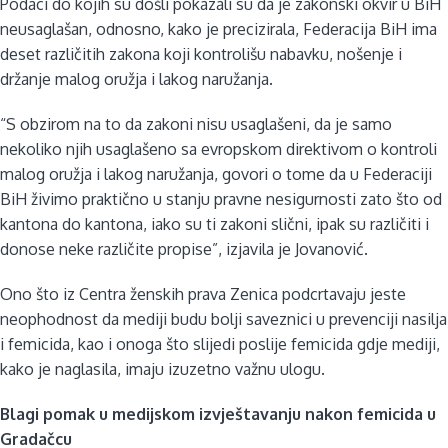
Podaci do kojih su došli pokazali su da je zakonski okvir u BiH
neusaglašan, odnosno, kako je precizirala, Federacija BiH ima
deset različitih zakona koji kontrolišu nabavku, nošenje i
držanje malog oružja i lakog naružanja.
“S obzirom na to da zakoni nisu usaglašeni, da je samo
nekoliko njih usaglašeno sa evropskom direktivom o kontroli
malog oružja i lakog naružanja, govori o tome da u Federaciji
BiH živimo praktično u stanju pravne nesigurnosti zato što od
kantona do kantona, iako su ti zakoni slični, ipak su različiti i
donose neke različite propise”, izjavila je Jovanović.
Ono što iz Centra ženskih prava Zenica podcrtavaju jeste
neophodnost da mediji budu bolji saveznici u prevenciji nasilja
i femicida, kao i onoga što slijedi poslije femicida gdje mediji,
kako je naglasila, imaju izuzetno važnu ulogu.
Blagi pomak u medijskom izvještavanju nakon femicida u
Gradačcu