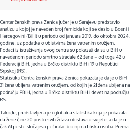
Centar ženskih prava Zenica jučer je u Sarajevu predstavio
analizu u kojoj je naveden broj femicida koji se desio u Bosni i
Hercegovini (BiH) u periodu od januara 2019. do oktobra 2024.
godine, uz podatke o ubistvima žena vatrenim oružjem.
Podaci iz istraživanja ovog centra su pokazali da su u BiH u
navedenom periodu smrtno stradale 62 žene – od toga 42 u
Federaciji BiH, jedna u Brčko distriktu BiH i 19 u Republici
Srpskoj (RS).
Statistika Centra ženskih prava Zenica pokazala je da je u BiH
31 žena ubijena vatrenim oružjem, od kojih je 21 žena ubijena na
području FBiH, jedna u Brčko distriktu BiH i devet na području
RS.
Takođe, predstavljena je i globalna statistika koja je pokazala
da žene čine 20 posto svih žrtava ubistava u svijetu, a da je u
čak 61 posto slučajeva počinilac bio njima bliska osoba. Prema