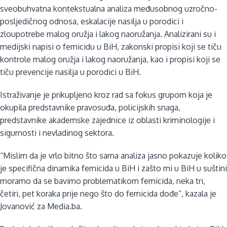
sveobuhvatna kontekstualna analiza međusobnog uzročno-
posljedičnog odnosa, eskalacije nasilja u porodici i
zloupotrebe malog oružja i lakog naoružanja. Analizirani su i
medijski napisi o femicidu u BiH, zakonski propisi koji se tiču
kontrole malog oružja i lakog naoružanja, kao i propisi koji se
tiču prevencije nasilja u porodici u BiH.
Istraživanje je prikupljeno kroz rad sa fokus grupom koja je
okupila predstavnike pravosuđa, policijskih snaga,
predstavnike akademske zajednice iz oblasti kriminologije i
sigurnosti i nevladinog sektora.
“Mislim da je vrlo bitno što sama analiza jasno pokazuje koliko
je specifična dinamika femicida u BiH i zašto mi u BiH u suštini
moramo da se bavimo problematikom femicida, neka tri,
četiri, pet koraka prije nego što do femicida dođe”, kazala je
Jovanović za Media.ba.