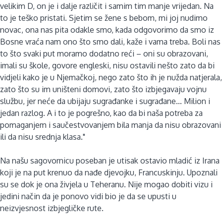
velikim D, on je i dalje različit i samim tim manje vrijedan. Na
to je teško pristati. Sjetim se žene s bebom, mi joj nudimo
novac, ona nas pita odakle smo, kada odgovorimo da smo iz
Bosne vraća nam ono što smo dali, kaže i vama treba. Boli nas
to što svaki put moramo dodatno reći – oni su obrazovani,
imali su škole, govore engleski, nisu ostavili nešto zato da bi
vidjeli kako je u Njemačkoj, nego zato što ih je nužda natjerala,
zato što su im uništeni domovi, zato što izbjegavaju vojnu
službu, jer neće da ubijaju sugrađanke i sugrađane... Milion i
jedan razlog. A i to je pogrešno, kao da bi naša potreba za
pomaganjem i saučestvovanjem bila manja da nisu obrazovani
ili da nisu srednja klasa."
Na našu sagovornicu poseban je utisak ostavio mladić iz Irana
koji je na put krenuo da nađe djevojku, Francuskinju. Upoznali
su se dok je ona živjela u Teheranu. Nije mogao dobiti vizu i
jedini način da je ponovo vidi bio je da se upusti u
neizvjesnost izbjegličke rute.