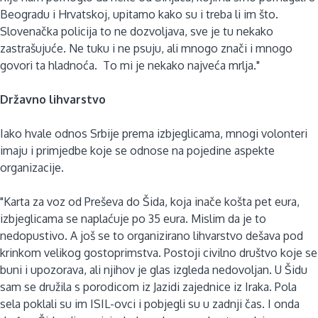
Beogradu i Hrvatskoj, upitamo kako su i treba li im što.
Slovenačka policija to ne dozvoljava, sve je tu nekako
zastrašujuće. Ne tuku i ne psuju, ali mnogo znači i mnogo
govori ta hladnoća. To mi je nekako najveća mrlja."
Državno lihvarstvo
Iako hvale odnos Srbije prema izbjeglicama, mnogi volonteri
imaju i primjedbe koje se odnose na pojedine aspekte
organizacije.
"Karta za voz od Preševa do Šida, koja inače košta pet eura,
izbjeglicama se naplaćuje po 35 eura. Mislim da je to
nedopustivo. A još se to organizirano lihvarstvo dešava pod
krinkom velikog gostoprimstva. Postoji civilno društvo koje se
buni i upozorava, ali njihov je glas izgleda nedovoljan. U Šidu
sam se družila s porodicom iz Jazidi zajednice iz Iraka. Pola
sela poklali su im ISIL-ovci i pobjegli su u zadnji čas. I onda