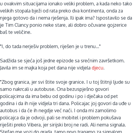
u ovakvim situacijama ionako veliki problem, a kada neko tako
velikih stopala bježi od rata preko dva kontinenta, onda za
njega gotovo da i nema rješenja. Ili ipak ima? Ispostavilo se da
je Tim Clancy ponio neke stare, ali dobro očuvane gojzerice
baš te veličine.
"I, do tada nerješiv problem, riješen je u trenu..."
Sadžida se sjeća još jedne epizode sa srećnim završetkom.
Javila im se majka koja pet dana nije vidjela
djecu
.
"Zbog granica, jer svi štite svoje granice. I u toj štitnji ljude su
samo nakrcali u autobuse. Ona bezuspješno govori
policajcima da ima bebu od godinu i po i dječaka od pet
godina i da ih nije vidjela tri dana. Policajac joj govori da uđe u
autobus i da će ih negdje već naći. I onda mi zamolimo
policajca da je odvoji, pali se mobitel i problem pokušava
riješiti preko Vibera, jer sirijski broj ne radi. Ali nema signala.
Stefan me vozi do grada, tamo prvo tragamo za signalom,