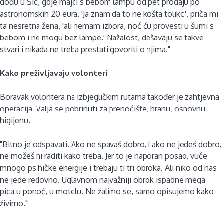
dođu u Šid, gdje majci s bebom lampu od pet prodaju po
astronomskih 20 eura. 'Ja znam da to ne košta toliko', priča mi
ta nesretna žena, 'ali nemam izbora, noć ću provesti u šumi s
bebom i ne mogu bez lampe.' Nažalost, dešavaju se takve
stvari i nikada ne treba prestati govoriti o njima."
Kako preživljavaju volonteri
Boravak volontera na izbjegličkim rutama također je zahtjevna
operacija. Valja se pobrinuti za prenoćište, hranu, osnovnu
higijenu.
"Bitno je odspavati. Ako ne spavaš dobro, i ako ne jedeš dobro,
ne možeš ni raditi kako treba. Jer to je naporan posao, vuče
mnogo psihičke energije i trebaju ti tri obroka. Ali niko od nas
ne jede redovno. Uglavnom najvažniji obrok ispadne mega
pica u ponoć, u motelu. Ne žalimo se, samo opisujemo kako
živimo."