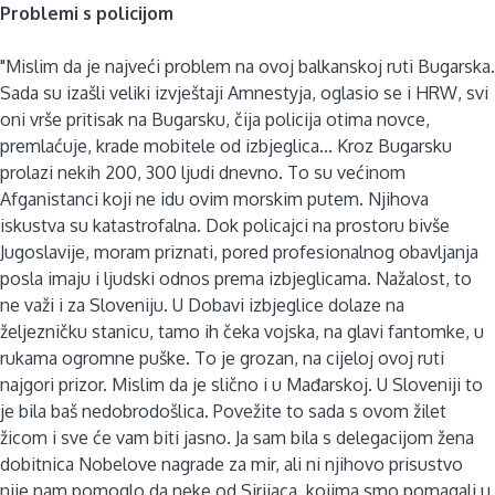
Problemi s policijom
"Mislim da je najveći problem na ovoj balkanskoj ruti Bugarska.
Sada su izašli veliki izvještaji Amnestyja, oglasio se i HRW, svi
oni vrše pritisak na Bugarsku, čija policija otima novce,
premlaćuje, krade mobitele od izbjeglica... Kroz Bugarsku
prolazi nekih 200, 300 ljudi dnevno. To su većinom
Afganistanci koji ne idu ovim morskim putem. Njihova
iskustva su katastrofalna. Dok policajci na prostoru bivše
Jugoslavije, moram priznati, pored profesionalnog obavljanja
posla imaju i ljudski odnos prema izbjeglicama. Nažalost, to
ne važi i za Sloveniju. U Dobavi izbjeglice dolaze na
željezničku stanicu, tamo ih čeka vojska, na glavi fantomke, u
rukama ogromne puške. To je grozan, na cijeloj ovoj ruti
najgori prizor. Mislim da je slično i u Mađarskoj. U Sloveniji to
je bila baš nedobrodošlica. Povežite to sada s ovom žilet
žicom i sve će vam biti jasno. Ja sam bila s delegacijom žena
dobitnica Nobelove nagrade za mir, ali ni njihovo prisustvo
nije nam pomoglo da neke od Sirijaca, kojima smo pomagali u