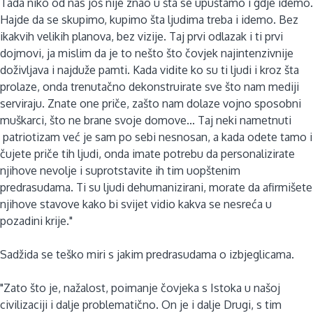
Tada niko od nas još nije znao u šta se upuštamo i gdje idemo.
Hajde da se skupimo, kupimo šta ljudima treba i idemo. Bez
ikakvih velikih planova, bez vizije. Taj prvi odlazak i ti prvi
dojmovi, ja mislim da je to nešto što čovjek najintenzivnije
doživljava i najduže pamti. Kada vidite ko su ti ljudi i kroz šta
prolaze, onda trenutačno dekonstruirate sve što nam mediji
serviraju. Znate one priče, zašto nam dolaze vojno sposobni
muškarci, što ne brane svoje domove... Taj neki nametnuti
patriotizam već je sam po sebi nesnosan, a kada odete tamo i
čujete priče tih ljudi, onda imate potrebu da personalizirate
njihove nevolje i suprotstavite ih tim uopštenim
predrasudama. Ti su ljudi dehumanizirani, morate da afirmišete
njihove stavove kako bi svijet vidio kakva se nesreća u
pozadini krije."
Sadžida se teško miri s jakim predrasudama o izbjeglicama.
"Zato što je, nažalost, poimanje čovjeka s Istoka u našoj
civilizaciji i dalje problematično. On je i dalje Drugi, s tim