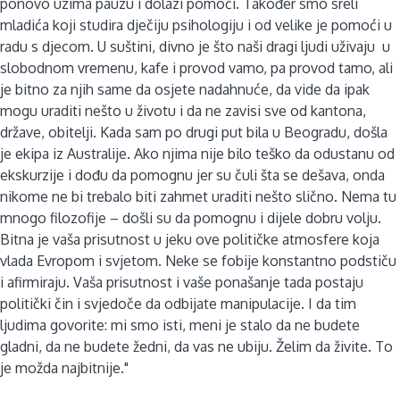
ponovo uzima pauzu i dolazi pomoći. Također smo sreli
mladića koji studira dječiju psihologiju i od velike je pomoći u
radu s djecom. U suštini, divno je što naši dragi ljudi uživaju u
slobodnom vremenu, kafe i provod vamo, pa provod tamo, ali
je bitno za njih same da osjete nadahnuće, da vide da ipak
mogu uraditi nešto u životu i da ne zavisi sve od kantona,
države, obitelji. Kada sam po drugi put bila u Beogradu, došla
je ekipa iz Australije. Ako njima nije bilo teško da odustanu od
ekskurzije i dođu da pomognu jer su čuli šta se dešava, onda
nikome ne bi trebalo biti zahmet uraditi nešto slično. Nema tu
mnogo filozofije – došli su da pomognu i dijele dobru volju.
Bitna je vaša prisutnost u jeku ove političke atmosfere koja
vlada Evropom i svjetom. Neke se fobije konstantno podstiču
i afirmiraju. Vaša prisutnost i vaše ponašanje tada postaju
politički čin i svjedoče da odbijate manipulacije. I da tim
ljudima govorite: mi smo isti, meni je stalo da ne budete
gladni, da ne budete žedni, da vas ne ubiju. Želim da živite. To
je možda najbitnije."