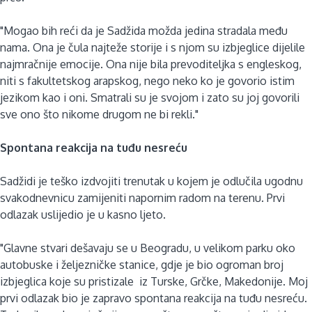
"Mogao bih reći da je Sadžida možda jedina stradala među
nama. Ona je čula najteže storije i s njom su izbjeglice dijelile
najmračnije emocije. Ona nije bila prevoditeljka s engleskog,
niti s fakultetskog arapskog, nego neko ko je govorio istim
jezikom kao i oni. Smatrali su je svojom i zato su joj govorili
sve ono što nikome drugom ne bi rekli."
Spontana reakcija na tuđu nesreću
Sadžidi je teško izdvojiti trenutak u kojem je odlučila ugodnu
svakodnevnicu zamijeniti napornim radom na terenu. Prvi
odlazak uslijedio je u kasno ljeto.
"Glavne stvari dešavaju se u Beogradu, u velikom parku oko
autobuske i željezničke stanice, gdje je bio ogroman broj
izbjeglica koje su pristizale iz Turske, Grčke, Makedonije. Moj
prvi odlazak bio je zapravo spontana reakcija na tuđu nesreću.