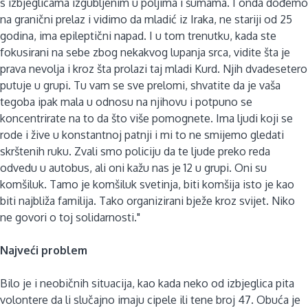
s izbjeglicama izgubljenim u poljima i šumama. I onda dođemo
na granični prelaz i vidimo da mladić iz Iraka, ne stariji od 25
godina, ima epileptični napad. I u tom trenutku, kada ste
fokusirani na sebe zbog nekakvog lupanja srca, vidite šta je
prava nevolja i kroz šta prolazi taj mladi Kurd. Njih dvadesetero
putuje u grupi. Tu vam se sve prelomi, shvatite da je vaša
tegoba ipak mala u odnosu na njihovu i potpuno se
koncentrirate na to da što više pomognete. Ima ljudi koji se
rode i žive u konstantnoj patnji i mi to ne smijemo gledati
skrštenih ruku. Zvali smo policiju da te ljude preko reda
odvedu u autobus, ali oni kažu nas je 12 u grupi. Oni su
komšiluk. Tamo je komšiluk svetinja, biti komšija isto je kao
biti najbliža familija. Tako organizirani bježe kroz svijet. Niko
ne govori o toj solidarnosti."
Najveći problem
Bilo je i neobičnih situacija, kao kada neko od izbjeglica pita
volontere da li slučajno imaju cipele ili tene broj 47. Obuća je