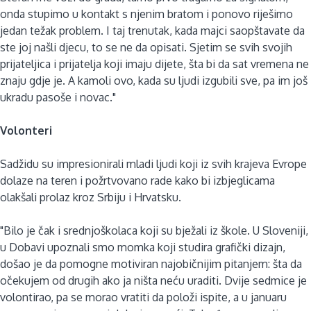
onda stupimo u kontakt s njenim bratom i ponovo riješimo
jedan težak problem. I taj trenutak, kada majci saopštavate da
ste joj našli djecu, to se ne da opisati. Sjetim se svih svojih
prijateljica i prijatelja koji imaju dijete, šta bi da sat vremena ne
znaju gdje je. A kamoli ovo, kada su ljudi izgubili sve, pa im još
ukradu pasoše i novac."
Volonteri
Sadžidu su impresionirali mladi ljudi koji iz svih krajeva Evrope
dolaze na teren i požrtvovano rade kako bi izbjeglicama
olakšali prolaz kroz Srbiju i Hrvatsku.
"Bilo je čak i srednjoškolaca koji su bježali iz škole. U Sloveniji,
u Dobavi upoznali smo momka koji studira grafički dizajn,
došao je da pomogne motiviran najobičnijim pitanjem: šta da
očekujem od drugih ako ja ništa neću uraditi. Dvije sedmice je
volontirao, pa se morao vratiti da položi ispite, a u januaru