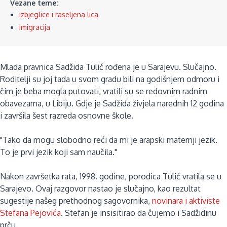
Vezane teme:
izbjeglice i raseljena lica
imigracija
Mlada pravnica Sadžida Tulić rođena je u Sarajevu. Slučajno.
Roditelji su joj tada u svom gradu bili na godišnjem odmoru i
čim je beba mogla putovati, vratili su se redovnim radnim
obavezama, u Libiju. Gdje je Sadžida živjela narednih 12 godina
i završila šest razreda osnovne škole.
"Tako da mogu slobodno reći da mi je arapski maternji jezik.
To je prvi jezik koji sam naučila."
Nakon završetka rata, 1998. godine, porodica Tulić vratila se u
Sarajevo. Ovaj razgovor nastao je slučajno, kao rezultat
sugestije našeg prethodnog sagovornika,
novinara i aktiviste
Stefana Pejovića
. Stefan je insisitirao da čujemo i Sadžidinu
prču.