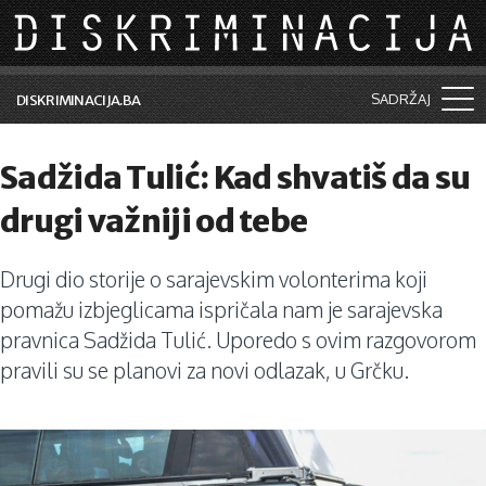
Skip to main content
SADRŽAJ
DISKRIMINACIJA.BA
Šta je diskriminacija?
Sadžida Tulić: Kad shvatiš da su
Vijesti i događaji
drugi važniji od tebe
Aktuelne teme
Drugi dio storije o sarajevskim volonterima koji
Kolumne
pomažu izbjeglicama ispričala nam je sarajevska
Lične priče
pravnica Sadžida Tulić. Uporedo s ovim razgovorom
pravili su se planovi za novi odlazak, u Grčku.
Saradnja sa medijima
Pretraga