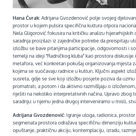
Hana Ćurak
: Adrijana Gvozdenović polje svojeg djelovan
prostor u kojem pulsira specifična kultura otpora naciona
Nela Gligorović fokusira na kritičku analizu hijerarhijski
saradnja proizilazi iz zajedničke potrebe da preispitaju 
izložbu se bave pitanjima participacije, odgovornosti i so
temelji na ideji "Radničkog kluba" kao prostora diskusije 
metafora, već konkretan pokušaj organizovanja mjesta za
kojima se suočavaju radnice u kulturi. Ključni aspekt izlo
susreta, gdje se sve koji izložbu posjete poziva da uzm
promatrati, a potom i da aktivno razmišljaju o izloženom
riješiti na nekoliko interpretativnih načina. Upravo zbog 
saradnju: u njemu jedna drugoj interveniramo u misli, stva
Adrijana Gvozdenović
: Igranje uloga, radionica, prostor
segmenata prostora odražava specifičnu dimenziju kulturno
opuštanje, praktičnu akciju, kontemplaciju, izradu, razmj