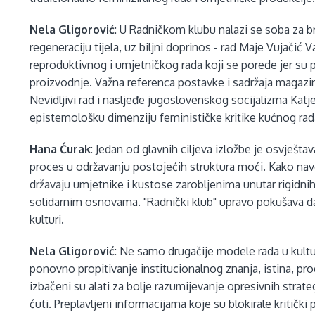
Nela Gligorović
: U Radničkom klubu nalazi se soba za b
regeneraciju tijela, uz biljni doprinos - rad Maje Vujačić 
reproduktivnog i umjetničkog rada koji se porede jer su po
proizvodnje. Važna referenca postavke i sadržaja magazina
Nevidljivi rad i nasljeđe jugoslovenskog socijalizma Katje
epistemološku dimenziju feminističke kritike kućnog rada
Hana Ćurak
: Jedan od glavnih ciljeva izložbe je osvješt
proces u održavanju postojećih struktura moći. Kako navo
državaju umjetnike i kustose zarobljenima unutar rigidnih 
solidarnim osnovama. "Radnički klub" upravo pokušava da
kulturi.
Nela Gligorović
: Ne samo drugačije modele rada u kultur
ponovno propitivanje institucionalnog znanja, istina, pro
izbačeni su alati za bolje razumijevanje opresivnih strateg
ćuti. Preplavljeni informacijama koje su blokirale kritički