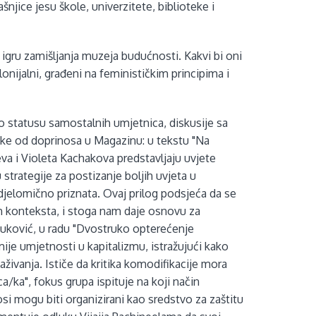
šnjice jesu škole, univerzitete, biblioteke i
igru zamišljanja muzeja budućnosti. Kakvi bi oni
olonijalni, građeni na feminističkim principima i
 o statusu samostalnih umjetnica, diskusije sa
e od doprinosa u Magazinu: u tekstu "Na
seva i Violeta Kachakova predstavljaju uvjete
strategije za postizanje boljih uvjeta u
djelomično priznata. Ovaj prilog podsjeća da se
ih konteksta, i stoga nam daje osnovu za
 Vuković, u radu "Dvostruko opterećenje
je umjetnosti u kapitalizmu, istražujući kako
živanja. Ističe da kritika komodifikacije mora
ca/ka", fokus grupa ispituje na koji način
i mogu biti organizirani kao sredstvo za zaštitu