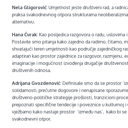
Nela Gligorović
: Umjetnost jeste društveni rad, a radnica
praksa svakodnevnog otpora strukturama neoliberalizma u
alternativu.
Hana Ćurak
: Kao posljedica razgovora o radu, uslovima 
Postavile smo pitanja kako zajedno da radimo, čitamo, 
shvatajući teren umjetnosti kao područje zajedničkog rad
adaptiran kao prostor zajednice za razgovor, razmjenu, ed
imaginacije i mogućnost izvođenja drugačije društvenosti
društvenih odnosa.
Adrijana Gvozdenović
: Definisale smo da se prostor ‘
solidarnosti, prećutne dogovore i nenapisane sporazume 
društveno-političke strategije prošlosti, tranzicioni proc
prepoznati specifične tendecije i poveznice u kulturnoj i 
vježbamo kako nastaje prostor ‘između nas’, kako bi s
svakodnevni otpor.