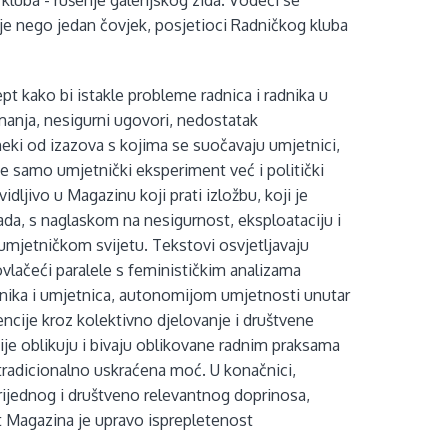
uba - rušenje galerijskog zida. Vodeći se
e nego jedan čovjek, posjetioci Radničkog kluba
pt kako bi istakle probleme radnica i radnika u
manja, nesigurni ugovori, nedostatak
neki od izazova s kojima se suočavaju umjetnici,
nije samo umjetnički eksperiment već i politički
dljivo u Magazinu koji prati izložbu, koji je
ada, s naglaskom na nesigurnost, eksploataciju i
mjetničkom svijetu. Tekstovi osvjetljavaju
ovlačeći paralele s feminističkim analizama
tnika i umjetnica, autonomijom umjetnosti unutar
ncije kroz kolektivno djelovanje i društvene
cije oblikuju i bivaju oblikovane radnim praksama
e tradicionalno uskraćena moć. U konačnici,
rijednog i društveno relevantnog doprinosa,
kt Magazina je upravo isprepletenost
.