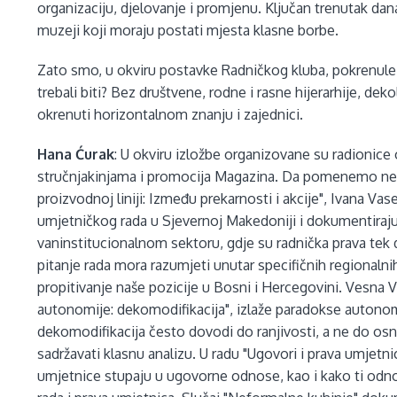
organizaciju, djelovanje i promjenu. Ključan trenutak dana
muzeji koji moraju postati mjesta klasne borbe.
Zato smo, u okviru postavke Radničkog kluba, pokrenule 
trebali biti? Bez društvene, rodne i rasne hijerarhije, dek
okrenuti horizontalnom znanju i zajednici.
Hana Ćurak
: U okviru izložbe organizovane su radionice
stručnjakinjama i promocija Magazina. Da pomenemo nek
proizvodnoj liniji: Između prekarnosti i akcije", Ivana Va
umjetničkog rada u Sjevernoj Makedoniji i dokumentiraju 
vaninstitucionalnom sektoru, gdje su radnička prava tek 
pitanje rada mora razumjeti unutar specifičnih regionaln
propitivanje naše pozicije u Bosni i Hercegovini. Vesna
autonomije: dekomodifikacija", izlaže paradokse autonomi
dekomodifikacija često dovodi do ranjivosti, a ne do osna
sadržavati klasnu analizu. U radu "Ugovori i prava umjetni
umjetnice stupaju u ugovorne odnose, kao i kako ti odnos