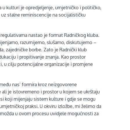
 u kulturi je opredjeljenje, umjetničko i političko,
z stalne reminiscencije na socijalističku
i regulativama nastao je format Radničkog kluba.
mijenjamo, razumijemo, slušamo, diskutujemo –
a, zajedničke borbe. Zato je Radnički klub
ukaciju i propitivanje znanja. Kao prostor
, u cilju potencijalne organizacije i promjene
između nas’ formira kroz neizgovorene
ali je istovremeno i prostor u kojem se ukrštaju
esi koji mijenjaju sistem kulture i gdje se mogu
umjetničkoj praksi. U okviru izložbe, mi želimo da
e možda u ovom procesu uvidjele mogućnosti za