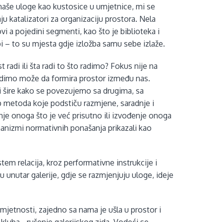
 naše uloge kao kustosice u umjetnice, mi se
u katalizatori za organizaciju prostora. Nela
vi a pojedini segmenti, kao što je biblioteka i
 – to su mjesta gdje izložba samu sebe izlaže.
adi ili šta radi to što radimo? Fokus nije na
vidimo može da formira prostor između nas.
 i šire kako se povezujemo sa drugima, sa
up metoda koje podstiču razmjene, saradnje i
e onoga što je već prisutno ili izvođenje onoga
anizmi normativnih ponašanja prikazali kao
m relacija, kroz performativne instrukcije i
ju unutar galerije, gdje se razmjenjuju uloge, ideje
umjetnosti, zajedno sa nama je ušla u prostor i