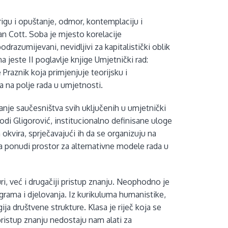
rigu i opuštanje, odmor, kontemplaciju i
Van Cott. Soba je mjesto korelacije
drazumijevani, nevidljivi za kapitalistički oblik
 jeste II poglavlje knjige Umjetnički rad:
 Praznik koja primjenjuje teorijsku i
 na polje rada u umjetnosti.
avanje saučesništva svih uključenih u umjetnički
di Gligorović, institucionalno definisane uloge
okvira, sprječavajući ih da se organizuju na
 ponudi prostor za alternativne modele rada u
i, već i drugačiji pristup znanju. Neophodno je
grama i djelovanja. Iz kurikuluma humanistike,
ija društvene strukture. Klasa je riječ koja se
 pristup znanju nedostaju nam alati za