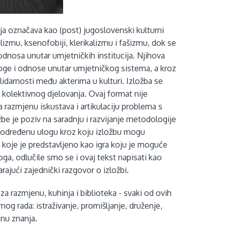
ja označava kao (post) jugoslovenski kulturni
lizmu, ksenofobiji, klerikalizmu i fašizmu, dok se
h odnosa unutar umjetničkih institucija. Njihova
uloge i odnose unutar umjetničkog sistema, a kroz
lidarnosti među akterima u kulturi. Izložba se
i kolektivnog djelovanja. Ovaj format nije
 razmjenu iskustava i artikulaciju problema s
žbe je poziv na saradnju i razvijanje metodologije
u određenu ulogu kroz koju izložbu mogu
, koje je predstavljeno kao igra koju je moguće
toga, odlučile smo se i ovaj tekst napisati kao
rajući zajednički razgovor o izložbi.
 za razmjenu, kuhinja i biblioteka - svaki od ovih
g rada: istraživanje, promišljanje, druženje,
enu znanja.