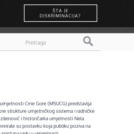
ŠTA JE
DISKRIMINACIJA?
umjetnosti Crne Gore (MSUCG) predstavlja
alne strukture umjetničkog sistema i radničke
ozdenović i historičarka umjetnosti Nela
reirale su postavku koja publiku poziva na
 pristupa radu u umjetnosti.