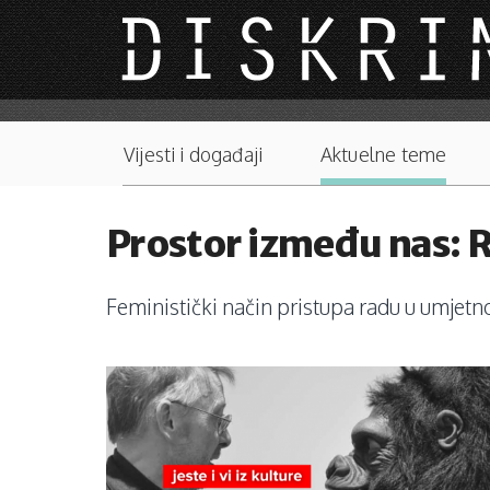
Skip to main content
Main menu
Vijesti i događaji
Aktuelne teme
Prostor između nas: R
Feministički način pristupa radu u umjetno