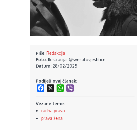
Piše:
Redakcija
Foto:
Ilustracija: @svesutovjeshtice
Datum:
28/02/2025
Podijeli ovaj članak:
Facebook
X
WhatsApp
Viber
Vezane teme:
radna prava
prava žena