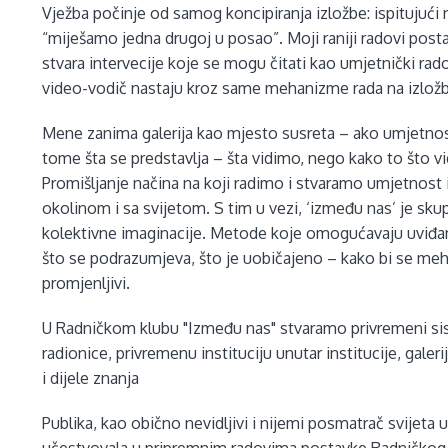
Vježba počinje od samog koncipiranja izložbe: ispitujući
“miješamo jedna drugoj u posao”. Moji raniji radovi postaj
stvara intervecije koje se mogu čitati kao umjetnički rado
video-vodič nastaju kroz same mehanizme rada na izložbi
Mene zanima galerija kao mjesto susreta – ako umjetnost r
tome šta se predstavlja – šta vidimo, nego kako to što 
Promišljanje načina na koji radimo i stvaramo umjetnost
okolinom i sa svijetom. S tim u vezi, ‘između nas’ je sk
kolektivne imaginacije. Metode koje omogućavaju uviđanj
što se podrazumjeva, što je uobičajeno – kako bi se meh
promjenljivi.
U Radničkom klubu "Između nas" stvaramo privremeni siste
radionice, privremenu instituciju unutar institucije, galeri
i dijele znanja
Publika, kao obično nevidljivi i nijemi posmatrač svijeta 