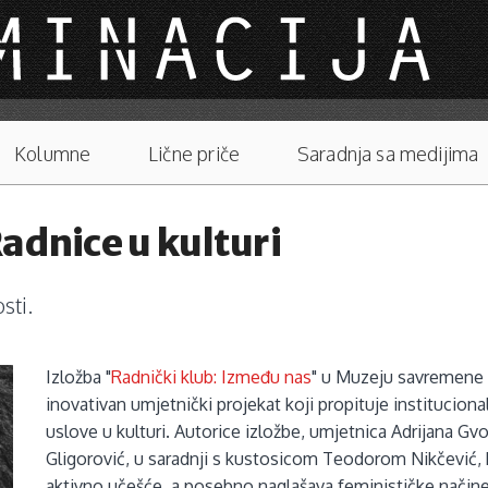
Kolumne
Lične priče
Saradnja sa medijima
adnice u kulturi
sti.
Izložba "
Radnički klub: Između nas
" u Muzeju savremene 
inovativan umjetnički projekat koji propituje institucion
uslove u kulturi. Autorice izložbe, umjetnica Adrijana Gv
Gligorović, u saradnji s kustosicom Teodorom Nikčević, k
aktivno učešće, a posebno naglašava feminističke načine