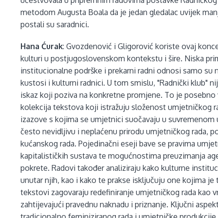
učestvovala u pripremnim radovima postavke Radničkog kl
metodom Augusta Boala da je jedan gledalac uvijek manj
postali su saradnici.
Hana Ćurak
: Gvozdenović i Gligorović koriste ovaj konce
kulturi u postjugoslovenskom kontekstu i šire. Niska pri
institucionalne podrške i prekarni radni odnosi samo su 
kustosi i kulturni radnici. U tom smislu, "Radnički klub" 
iskaz koji poziva na konkretne promjene. To je posebno vi
kolekcija tekstova koji istražuju složenost umjetničkog r
izazove s kojima se umjetnici suočavaju u suvremenom u
često nevidljivu i neplaćenu prirodu umjetničkog rada, p
kućanskog rada. Pojedinačni eseji bave se pravima umje
kapitalističkih sustava te mogućnostima preuzimanja age
pokrete. Radovi također analiziraju kako kulturne institu
unutar njih, kao i kako te prakse isključuju one kojima j
tekstovi zagovaraju redefiniranje umjetničkog rada kao v
zahtijevajući pravednu naknadu i priznanje. Ključni aspe
tradicionalno feminiziranog rada i umjetničke produkcije