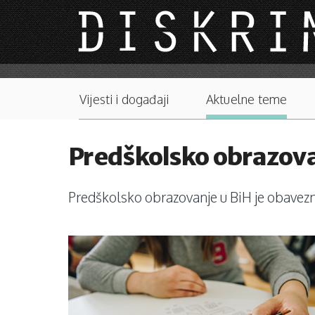
Skip to main content
Main menu
Vijesti i događaji
Aktuelne teme
Predškolsko obrazovanj
Predškolsko obrazovanje u BiH je obavezno 