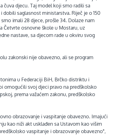
a čuva djecu. Taj model koji smo radili sa
dobili saglasnost ministarstva. Riječ je o 150
e smo imali 28 djece, prošle 34. Dolaze nam
ica Četvrte osnovne škole u Mostaru, uz
edne nastave, sa djecom rade u okviru svog
olu zakonski nije obavezno, ali se program
onima u Federaciji BiH, Brčko distriktu i
i omogućili svoj djeci pravo na predškolsko
Srpskoj, prema važaćem zakonu, predškolsko
ovno obrazovanje i vaspitanje obavezno. Imajući
nju kao niži akt usklađen sa Ustavom kao višim
predškolsko vaspitanje i obrazovanje obavezno",