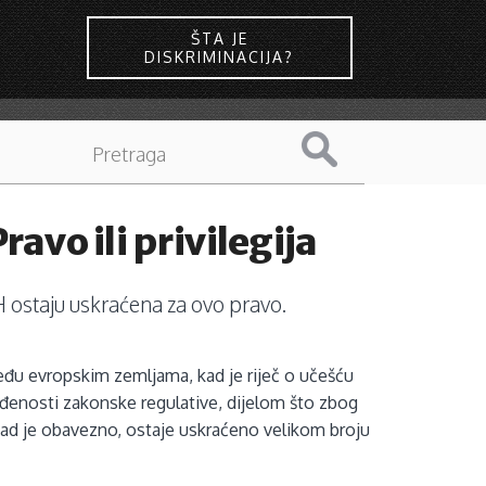
ŠTA JE
DISKRIMINACIJA?
avo ili privilegija
H ostaju uskraćena za ovo pravo.
đu evropskim zemljama, kad je riječ o učešću
enosti zakonske regulative, dijelom što zbog
kad je obavezno, ostaje uskraćeno velikom broju