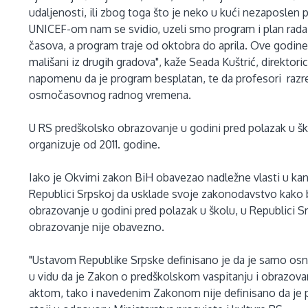
udaljenosti, ili zbog toga što je neko u kući nezaposlen p
UNICEF-om nam se svidio, uzeli smo program i plan rada i 
časova, a program traje od oktobra do aprila. Ove godin
mališani iz drugih gradova", kaže Seada Kuštrić, direktor
napomenu da je program besplatan, te da profesori razr
osmočasovnog radnog vremena.
U RS predškolsko obrazovanje u godini pred polazak u šk
organizuje od 2011. godine.
Iako je Okvirni zakon BiH obavezao nadležne vlasti u kant
Republici Srpskoj da usklade svoje zakonodavstvo kako b
obrazovanje u godini pred polazak u školu, u Republici 
obrazovanje nije obavezno.
"Ustavom Republike Srpske definisano je da je samo osn
u vidu da je Zakon o predškolskom vaspitanju i obrazova
aktom, tako i navedenim Zakonom nije definisano da je 