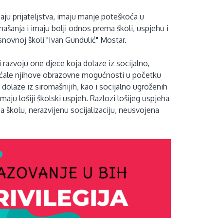
aju prijateljstva, imaju manje poteškoća u
našanja i imaju bolji odnos prema školi, uspjehu i
Osnovnoj školi "Ivan Gundulić" Mostar.
azvoju one djece koja dolaze iz socijalno,
većale njihove obrazovne mogućnosti u početku
 dolaze iz siromašnijih, kao i socijalno ugroženih
maju lošiji školski uspjeh. Razlozi lošijeg uspjeha
a školu, nerazvijenu socijalizaciju, neusvojena