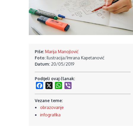
Piše:
Marija Manojlović
Foto:
Ilustracija/Imrana Kapetanović
Datum:
20/05/2019
Podijeli ovaj članak:
Facebook
X
WhatsApp
Viber
Vezane teme:
obrazovanje
infografika