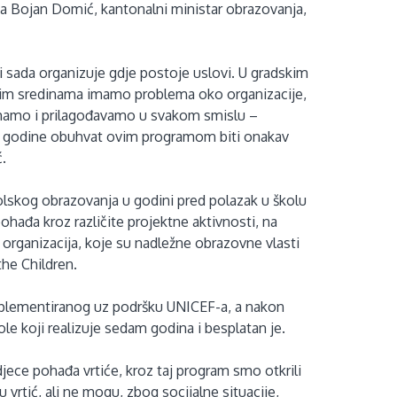
a Bojan Domić, kantonalni ministar obrazovanja,
i sada organizuje gdje postoje uslovi. U gradskim
lnim sredinama imamo problema oko organizacije,
emamo i prilagođavamo u svakom smislu –
e godine obuhvat ovim programom biti onakav
.
lskog obrazovanja u godini pred polazak u školu
ohađa kroz različite projektne aktivnosti, na
 organizacija, koje su nadležne obrazovne vlasti
 the Children.
mplementiranog uz podršku UNICEF-a, a nakon
le koji realizuje sedam godina i besplatan je.
jece pohađa vrtiće, kroz taj program smo otkrili
u vrtić, ali ne mogu, zbog socijalne situacije,