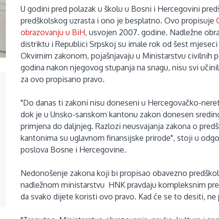
U godini pred polazak u školu u Bosni i Hercegovini pre
predškolskog uzrasta i ono je besplatno. Ovo propisuje
obrazovanju u BiH
, usvojen 2007. godine. Nadležne obra
distriktu i Republici Srpskoj su imale rok od šest mjesec
Okvirnim zakonom, pojašnjavaju u Ministarstvu civilnih p
godina nakon njegovog stupanja na snagu, nisu svi učinili.
za ovo propisano pravo.
"Do danas ti zakoni nisu doneseni u Hercegovačko-ne
dok je u Unsko-sanskom kantonu zakon donesen sredinom
primjena do daljnjeg. Razlozi neusvajanja zakona o pr
kantonima su uglavnom finansijske prirode", stoji u odgo
poslova Bosne i Hercegovine.
Nedonošenje zakona koji bi propisao obavezno predškols
nadležnom ministarstvu HNK pravdaju kompleksnim predu
da svako dijete koristi ovo pravo. Kad će se to desiti, ne 