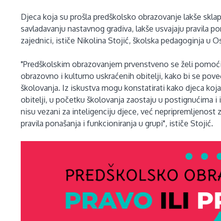
Djeca koja su prošla predškolsko obrazovanje lakše sklap
savladavanju nastavnog gradiva, lakše usvajaju pravila po
zajednici, ističe Nikolina Stojić, školska pedagoginja u 
"Predškolskim obrazovanjem prvenstveno se želi pomoći r
obrazovno i kulturno uskraćenih obitelji, kako bi se po
školovanja. Iz iskustva mogu konstatirati kako djeca koja
obitelji, u početku školovanja zaostaju u postignućima i i
nisu vezani za inteligenciju djece, već nepripremljenost z
pravila ponašanja i funkcioniranja u grupi", ističe Stojić.