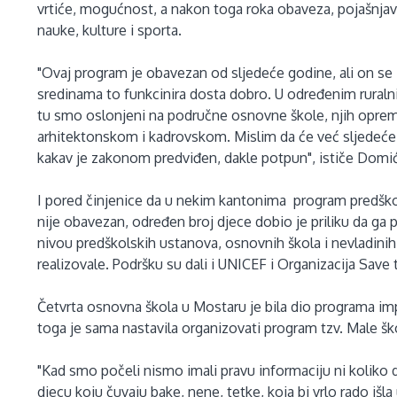
vrtiće, mogućnost, a nakon toga roka obaveza, pojašnjav
nauke, kulture i sporta.
"Ovaj program je obavezan od sljedeće godine, ali on se 
sredinama to funkcinira dosta dobro. U određenim rura
tu smo oslonjeni na područne osnovne škole, njih opr
arhitektonskom i kadrovskom. Mislim da će već sljedeć
kakav je zakonom predviđen, dakle potpun", ističe Domić
I pored činjenice da u nekim kantonima program predško
nije obavezan, određen broj djece dobio je priliku da ga p
nivou predškolskih ustanova, osnovnih škola i nevladinih
realizovale. Podršku su dali i UNICEF i Organizacija Save
Četvrta osnovna škola u Mostaru je bila dio programa i
toga je sama nastavila organizovati program tzv. Male ško
"Kad smo počeli nismo imali pravu informaciju ni koliko d
djecu koju čuvaju bake, nene, tetke, koja bi vrlo rado išla 