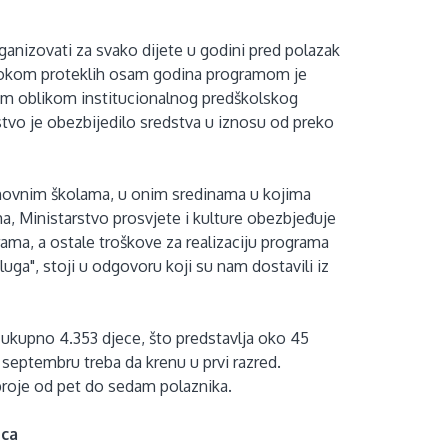
anizovati za svako dijete u godini pred polazak
. Tokom proteklih osam godina programom je
im oblikom institucionalnog predškolskog
stvo je obezbijedilo sredstva u iznosu od preko
snovnim školama, u onim sredinama u kojima
a, Ministarstvo prosvjete i kulture obezbjeđuje
ama, a ostale troškove za realizaciju programa
uga", stoji u odgovoru koji su nam dostavili iz
upno 4.353 djece, što predstavlja oko 45
 septembru treba da krenu u prvi razred.
roje od pet do sedam polaznika.
nca