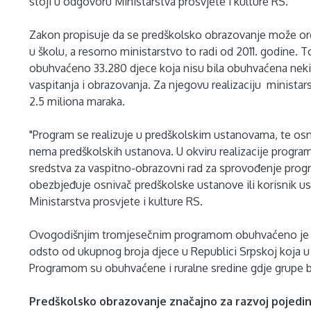
stoji u odgovoru Ministarstva prosvjete i kulture RS.
Zakon propisuje da se predškolsko obrazovanje može org
u školu, a resorno ministarstvo to radi od 2011. godine
obuhvaćeno 33.280 djece koja nisu bila obuhvaćena nek
vaspitanja i obrazovanja. Za njegovu realizaciju ministar
2.5 miliona maraka.
"Program se realizuje u predškolskim ustanovama, te o
nema predškolskih ustanova. U okviru realizacije program
sredstva za vaspitno-obrazovni rad za sprovođenje progr
obezbjeđuje osnivač predškolske ustanove ili korisnik usl
Ministarstva prosvjete i kulture RS.
Ovogodišnjim tromjesečnim programom obuhvaćeno je uk
odsto od ukupnog broja djece u Republici Srpskoj koja u
Programom su obuhvaćene i ruralne sredine gdje grupe b
Predškolsko obrazovanje značajno za razvoj pojedi