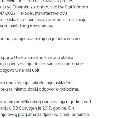
orta HNK, ne samo da je završilo proces
nju sa Okvirnim zakonom, već i sa Platformom
017-2022. Također, ministarstvo ovu
 je iskazalo finansijsku potrebu za realizaciju
voru nadležnog ministarstva.
odine, no njegova primjena je odložena do
 i sporta Unsko-sanskog kantona planira
oju i obrazovanju Unsko-sanskog kantona iz
u odgovoru na naš upit.
 obrazovanju, takođe, nije usklađen s
eksta, nismo dobili odgovor o razlozima.
program predškolskog obrazovanja u godini pred
anju u SBK usvojen je 2017. godine. On
vanje ovog programa za djecu koja nisu pohađala