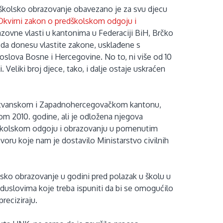
dškolsko obrazovanje obavezano je za svu djecu
Okvirni zakon o predškolskom odgoju i
zovne vlasti u kantonima u Federaciji BiH, Brčko
i da donesu vlastite zakone, usklađene s
oslova Bosne i Hercegovine. No to, ni više od 10
 Veliki broj djece, tako, i dalje ostaje uskraćen
retvanskom i Zapadnohercegovačkom kantonu,
 2010. godine, ali je odložena njegova
edškolskom odgoju i obrazovanju u pomenutim
voru koje nam je dostavilo Ministarstvo civilnih
ko obrazovanje u godini pred polazak u školu u
slovima koje treba ispuniti da bi se omogućilo
preciziraju.