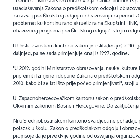
"Trenutno, Ministarstvo obrazovanja, nauke, kulture i sp
usaglašavanja Zakona o predškolskom odgoju i obrazova
za razvoj predškolskog odgoja i obrazovanja za period 2
problematiku kontinuirano aktuelizira na Skupštini HNK, te
obaveznog programa predškolskog odgoja", stoji u odgo
U Unsko-sanskom kantonu zakon je usklađen još 2010. g
daljnjeg, pa se sada primjenjuje onaj iz 1997. godine.
"U 2019. godini Ministarstvo obrazovanja, nauke, kulture
pripremiti Izmjene i dopune Zakona o predškolskom odg
2010. kako bi se isti što prije počeo primjenjivati", stoji 
U Zapadnohercegovačkom kantonu zakon o predškolskom
Okvirnim zakonom Bosne i Hercegovine. Do zaključenja t
Ni u Srednjobosanskom kantonu sva djeca ne pohađaju 
polazak u školu. Zakon o predškolskom odgoju i obrazov
propisuje da je prve dvije godine od usvajanja organizo