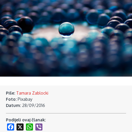
Piše:
Tamara Zablocki
Foto:
Pixabay
Datum:
28/09/2016
Podijeli ovaj članak:
Facebook
X
WhatsApp
Viber