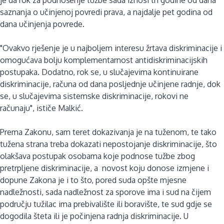
saznanja o učinjenoj povredi prava, a najdalje pet godina od
dana učinjenja povrede.
"Ovakvo rješenje je u najboljem interesu žrtava diskriminacije i
omogućava bolju komplementarnost antidiskriminacijskih
postupaka. Dodatno, rok se, u slučajevima kontinuirane
diskriminacije, računa od dana posljednje učinjene radnje, dok
se, u slučajevima sistemske diskriminacije, rokovi ne
računaju", ističe Malkić.
Prema Zakonu, sam teret dokazivanja je na tuženom, te tako
tužena strana treba dokazati nepostojanje diskriminacije, što
olakšava postupak osobama koje podnose tužbe zbog
pretrpljene diskriminacije, a novost koju donose izmjene i
dopune Zakona je i to što, pored suda opšte mjesne
nadležnosti, sada nadležnost za sporove ima i sud na čijem
području tužilac ima prebivalište ili boravište, te sud gdje se
dogodila šteta ili je počinjena radnja diskriminacije. U