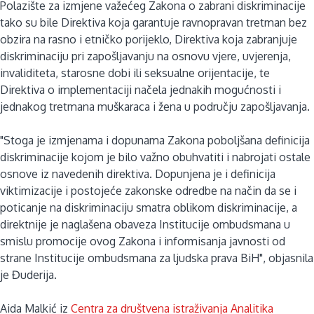
Polazište za izmjene važećeg Zakona o zabrani diskriminacije
tako su bile Direktiva koja garantuje ravnopravan tretman bez
obzira na rasno i etničko porijeklo, Direktiva koja zabranjuje
diskriminaciju pri zapošljavanju na osnovu vjere, uvjerenja,
invaliditeta, starosne dobi ili seksualne orijentacije, te
Direktiva o implementaciji načela jednakih mogućnosti i
jednakog tretmana muškaraca i žena u području zapošljavanja.
"Stoga je izmjenama i dopunama Zakona poboljšana definicija
diskriminacije kojom je bilo važno obuhvatiti i nabrojati ostale
osnove iz navedenih direktiva. Dopunjena je i definicija
viktimizacije i postojeće zakonske odredbe na način da se i
poticanje na diskriminaciju smatra oblikom diskriminacije, a
direktnije je naglašena obaveza Institucije ombudsmana u
smislu promocije ovog Zakona i informisanja javnosti od
strane Institucije ombudsmana za ljudska prava BiH", objasnila
je Đuderija.
Aida Malkić iz
Centra za društvena istraživanja Analitika