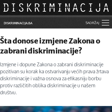
Skip to main content
SADRŽAJ
DISKRIMINACIJA.BA
Šta je diskriminacija?
Šta donose izmjene Zakona o
Vijesti i događaji
zabrani diskriminacije?
Aktuelne teme
Izmjene i dopune Zakona o zabrani diskriminacije
Kolumne
pozitivan su korak ka ostvarivanju većih prava žrtava
Lične priče
diskriminacije i važna osnova za efikasniju borbu
protiv različitih oblika diskriminacije u našem
Saradnja sa medijima
društvu.
Pretraga