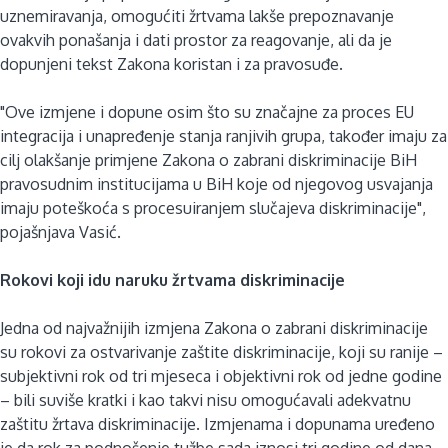
uznemiravanja, omogućiti žrtvama lakše prepoznavanje
ovakvih ponašanja i dati prostor za reagovanje, ali da je
dopunjeni tekst Zakona koristan i za pravosuđe.
"Ove izmjene i dopune osim što su značajne za proces EU
integracija i unapređenje stanja ranjivih grupa, također imaju za
cilj olakšanje primjene Zakona o zabrani diskriminacije BiH
pravosudnim institucijama u BiH koje od njegovog usvajanja
imaju poteškoća s procesuiranjem slučajeva diskriminacije",
pojašnjava Vasić.
Rokovi koji idu naruku žrtvama diskriminacije
Jedna od najvažnijih izmjena Zakona o zabrani diskriminacije
su rokovi za ostvarivanje zaštite diskriminacije, koji su ranije –
subjektivni rok od tri mjeseca i objektivni rok od jedne godine
– bili suviše kratki i kao takvi nisu omogućavali adekvatnu
zaštitu žrtava diskriminacije. Izmjenama i dopunama uređeno
je da rok za podnošenje tužbe sada iznosi tri godine od dana