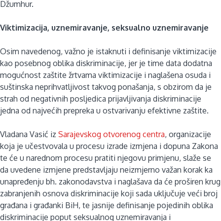
Džumhur.
Viktimizacija, uznemiravanje, seksualno uznemiravanje
Osim navedenog, važno je istaknuti i definisanje viktimizacije
kao posebnog oblika diskriminacije, jer je time data dodatna
mogućnost zaštite žrtvama viktimizacije i naglašena osuda i
suštinska neprihvatljivost takvog ponašanja, s obzirom da je
strah od negativnih posljedica prijavljivanja diskriminacije
jedna od najvećih prepreka u ostvarivanju efektivne zaštite.
Vladana Vasić iz
Sarajevskog otvorenog centra
, organizacije
koja je učestvovala u procesu izrade izmjena i dopuna Zakona
te će u narednom procesu pratiti njegovu primjenu, slaže se
da uvedene izmjene predstavljaju neizmjerno važan korak ka
unapređenju bh. zakonodavstva i naglašava da će proširen krug
zabranjenih osnova diskriminacije koji sada uključuje veći broj
građana i građanki BiH, te jasnije definisanje pojedinih oblika
diskriminacije poput seksualnog uznemiravanja i