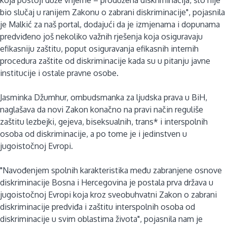
bio slučaj u ranijem Zakonu o zabrani diskriminacije", pojasnila
je Malkić za naš portal, dodajući da je izmjenama i dopunama
predviđeno još nekoliko važnih rješenja koja osiguravaju
efikasniju zaštitu, poput osiguravanja efikasnih internih
procedura zaštite od diskriminacije kada su u pitanju javne
institucije i ostale pravne osobe.
Jasminka Džumhur, ombudsmanka za ljudska prava u BiH,
naglašava da novi Zakon konačno na pravi način reguliše
zaštitu lezbejki, gejeva, biseksualnih, trans* i interspolnih
osoba od diskriminacije, a po tome je i jedinstven u
jugoistočnoj Evropi.
"Navođenjem spolnih karakteristika među zabranjene osnove
diskriminacije Bosna i Hercegovina je postala prva država u
jugoistočnoj Evropi koja kroz sveobuhvatni Zakon o zabrani
diskriminacije predviđa i zaštitu interspolnih osoba od
diskriminacije u svim oblastima života", pojasnila nam je