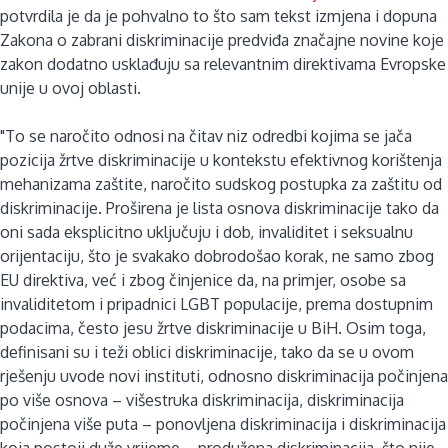
potvrdila je da je pohvalno to što sam tekst izmjena i dopuna
Zakona o zabrani diskriminacije predviđa značajne novine koje
zakon dodatno usklađuju sa relevantnim direktivama Evropske
unije u ovoj oblasti.
"To se naročito odnosi na čitav niz odredbi kojima se jača
pozicija žrtve diskriminacije u kontekstu efektivnog korištenja
mehanizama zaštite, naročito sudskog postupka za zaštitu od
diskriminacije. Proširena je lista osnova diskriminacije tako da
oni sada eksplicitno uključuju i dob, invaliditet i seksualnu
orijentaciju, što je svakako dobrodošao korak, ne samo zbog
EU direktiva, već i zbog činjenice da, na primjer, osobe sa
invaliditetom i pripadnici LGBT populacije, prema dostupnim
podacima, često jesu žrtve diskriminacije u BiH. Osim toga,
definisani su i teži oblici diskriminacije, tako da se u ovom
rješenju uvode novi instituti, odnosno diskriminacija počinjena
po više osnova – višestruka diskriminacija, diskriminacija
počinjena više puta – ponovljena diskriminacija i diskriminacija
koja postoji duže vrijeme – produžena diskriminacija, što nije