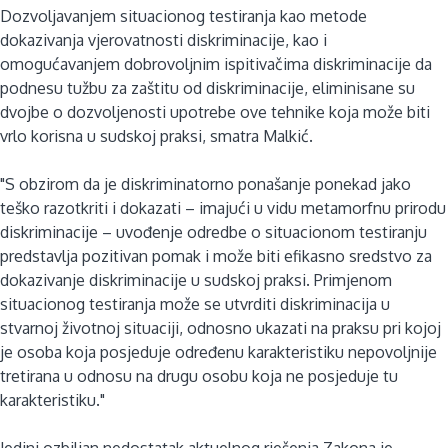
Dozvoljavanjem situacionog testiranja kao metode
dokazivanja vjerovatnosti diskriminacije, kao i
omogućavanjem dobrovoljnim ispitivačima diskriminacije da
podnesu tužbu za zaštitu od diskriminacije, eliminisane su
dvojbe o dozvoljenosti upotrebe ove tehnike koja može biti
vrlo korisna u sudskoj praksi, smatra Malkić.
"S obzirom da je diskriminatorno ponašanje ponekad jako
teško razotkriti i dokazati – imajući u vidu metamorfnu prirodu
diskriminacije – uvođenje odredbe o situacionom testiranju
predstavlja pozitivan pomak i može biti efikasno sredstvo za
dokazivanje diskriminacije u sudskoj praksi. Primjenom
situacionog testiranja može se utvrditi diskriminacija u
stvarnoj životnoj situaciji, odnosno ukazati na praksu pri kojoj
je osoba koja posjeduje određenu karakteristiku nepovoljnije
tretirana u odnosu na drugu osobu koja ne posjeduje tu
karakteristiku."
Jedini ozbiljan nedostatak aktuelnog rješenja Zakona je,