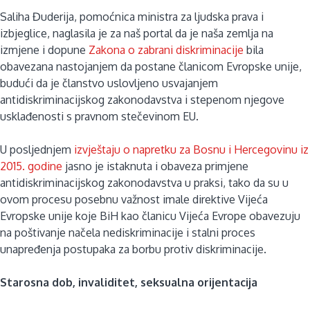
Saliha Đuderija, pomoćnica ministra za ljudska prava i
izbjeglice, naglasila je za naš portal da je naša zemlja na
izmjene i dopune
Zakona o zabrani diskriminacije
bila
obavezana nastojanjem da postane članicom Evropske unije,
budući da je članstvo uslovljeno usvajanjem
antidiskriminacijskog zakonodavstva i stepenom njegove
usklađenosti s pravnom stečevinom EU.
U posljednjem
izvještaju o napretku za Bosnu i Hercegovinu iz
2015. godine
jasno je istaknuta i obaveza primjene
antidiskriminacijskog zakonodavstva u praksi, tako da su u
ovom procesu posebnu važnost imale direktive Vijeća
Evropske unije koje BiH kao članicu Vijeća Evrope obavezuju
na poštivanje načela nediskriminacije i stalni proces
unapređenja postupaka za borbu protiv diskriminacije.
Starosna dob, invaliditet, seksualna orijentacija