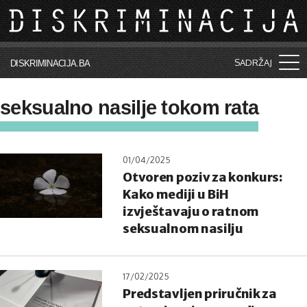
Skip to main content
SADRŽAJ
DISKRIMINACIJA.BA
Šta je diskriminacija?
seksualno nasilje tokom rata
Vijesti i događaji
Aktuelne teme
01/04/2025
Otvoren poziv za konkurs:
Kolumne
Kako mediji u BiH
Lične priče
izvještavaju o ratnom
seksualnom nasilju
Saradnja sa medijima
Pretraga
17/02/2025
Predstavljen priručnik za