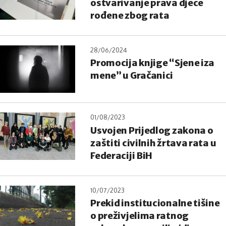
ostvarivanje prava djece
rođene zbog rata
28/06/2024
Promocija knjige “Sjene iza
mene” u Gračanici
01/08/2023
Usvojen Prijedlog zakona o
zaštiti civilnih žrtava rata u
Federaciji BiH
10/07/2023
Prekid institucionalne tišine
o preživjelima ratnog