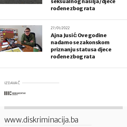
seksualnog nasilja/djece
rođene zbog rata
27/01/2022
Ajna Jusić: Ove godine
nadamo se zakonskom
priznanju statusa djece
rođene zbog rata
IZDAVAČ
www.diskriminacija.ba