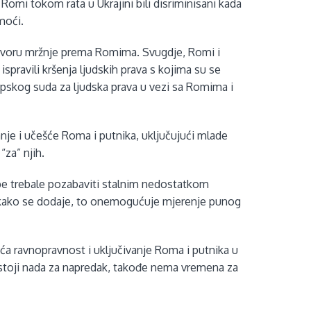
omi tokom rata u Ukrajini bili disriminisani kada
moći.
 u govoru mržnje prema Romima. Svugdje, Romi i
 ispravili kršenja ljudskih prava s kojima su se
pskog suda za ljudska prava u vezi sa Romima i
anje i učešće Roma i putnika, uključujući mlade
“za” njih.
ope trebale pozabaviti stalnim nedostatkom
, kako se dodaje, to onemogućuje mjerenje punog
ća ravnopravnost i uključivanje Roma i putnika u
ostoji nada za napredak, takođe nema vremena za