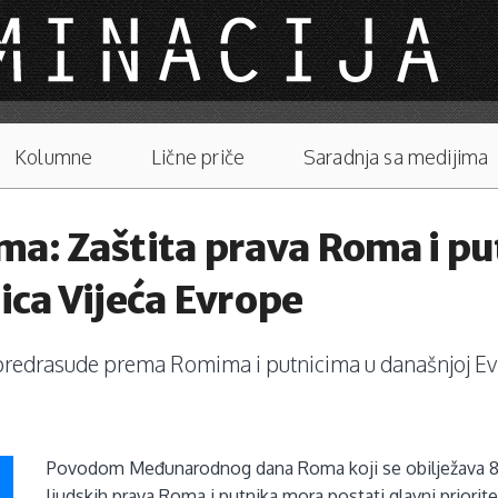
Kolumne
Lične priče
Saradnja sa medijima
: Zaštita prava Roma i pu
nica Vijeća Evrope
 predrasude prema Romima i putnicima u današnjoj Evro
Povodom Međunarodnog dana Roma koji se obilježava 8. ap
ljudskih prava Roma i putnika mora postati glavni priori