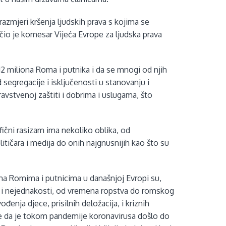
 razmjeri kršenja ljudskih prava s kojima se
učio je komesar Vijeća Evrope za ljudska prava
i 12 miliona Roma i putnika i da se mnogi od njih
segregacije i isključenosti u stanovanju i
avstvenoj zaštiti i dobrima i uslugama, što
fični rasizam ima nekoliko oblika, od
tičara i medija do onih najgnusnijih kao što su
ema Romima i putnicima u današnjoj Evropi su,
ije i nejednakosti, od vremena ropstva do romskog
đenja djece, prisilnih deložacija, i kriznih
de da je tokom pandemije koronavirusa došlo do