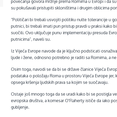
povećanja govora mržnje prema Romima u Evropi i da su R
su pokušavali pristupiti skloništima i drugim oblicima po
“Političari bi trebali usvojiti politiku nulte tolerancije
putnici, bi trebali imati pun pristup pravdi u praksi kako bi
suočili. Ovo uključuje punu implementaciju presuda Evro
putnicima”, naveli su.
Iz Vijeća Evrope navode da je ključno podsticati osnaživ
ljude i žene, odnosno potrebno je raditi sa Romima, a ne 
Osim toga, navodi se da bi se države članice Vijeća Evr
podataka o položaju Roma u prostoru Vijeća Evrope jer
opsega kršenja ljudskih prava sa kojim se suočavaju.
Ostaje još mnogo toga da se uradi kako bi se postigla ve
evropska društva, a komesar O'Flaherty ističe da iako p
gubljenje.