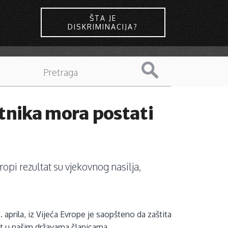
ŠTA JE
DISKRIMINACIJA?
tnika mora postati
pi rezultat su vjekovnog nasilja,
rila, iz Vijeća Evrope je saopšteno da zaštita
tet u našim državama članicama.