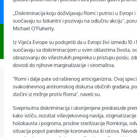
„Diskriminacija koju doživljavaju Romi i putnici u Evropi i
suočavaju su šokantni i pozivaju na odlučnu akciju“, por
Michael O'Flaherty.
Iz Vijeća Evrope su podsjetili da u Evropi živi između 10 
suočavaju sa diskriminacijom u svim oblastima života, od 
obrazovanju do višestrukih prepreka u pristupu poslu, zdr
dovodi do njihove marginalizacije i siromaštva.
“Romi i dalje pate od raširenog anticiganizma. Ovaj speci
svakodnevnog antiromskog diskursa običnih građana, poli
zločini iz mržnje protiv Roma”, naveli su.
Sveprisutna diskriminacija i ukorijenjene predrasude pr
kako ističu, rezultat viševjekovnog nasilja, stigmatizac
holokausta i pogroma, prisilne sterilizacije Romkinja, odvo
situacija poput pandemije koronavirusa ili ratova. Navo