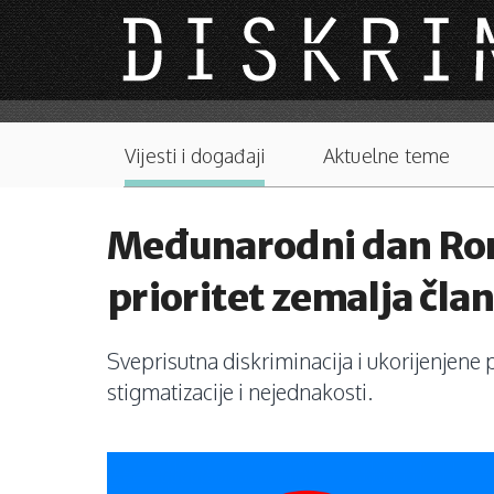
Skip to main content
Main menu
Vijesti i događaji
Aktuelne teme
Međunarodni dan Roma
prioritet zemalja čla
Sveprisutna diskriminacija i ukorijenjene
stigmatizacije i nejednakosti.