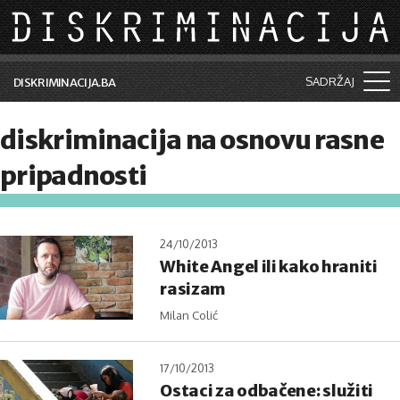
Skip to main content
SADRŽAJ
DISKRIMINACIJA.BA
Šta je diskriminacija?
diskriminacija na osnovu rasne
Vijesti i događaji
pripadnosti
Aktuelne teme
Kolumne
24/10/2013
White Angel ili kako hraniti
Lične priče
rasizam
Saradnja sa medijima
Milan Colić
Pretraga
17/10/2013
Ostaci za odbačene: služiti