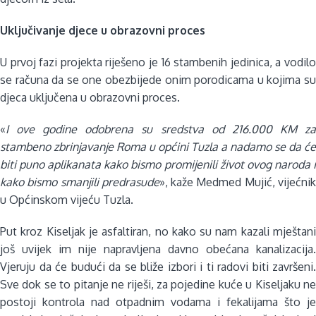
Uključivanje djece u obrazovni proces
U prvoj fazi projekta riješeno je 16 stambenih jedinica, a vodilo
se računa da se one obezbijede onim porodicama u kojima su
djeca uključena u obrazovni proces.
«
I ove godine odobrena su sredstva od 216.000 KM za
stambeno zbrinjavanje Roma u općini Tuzla a nadamo se da će
biti puno aplikanata kako bismo promijenili život ovog naroda i
kako bismo smanjili predrasude
», kaže Medmed Mujić, vijećni
u Općinskom vijeću Tuzla.
Put kroz Kiseljak je asfaltiran, no kako su nam kazali mještani
još uvijek im nije napravljena davno obećana kanalizacija.
Vjeruju da će budući da se bliže izbori i ti radovi biti završeni.
Sve dok se to pitanje ne riješi, za pojedine kuće u Kiseljaku ne
postoji kontrola nad otpadnim vodama i fekalijama što je