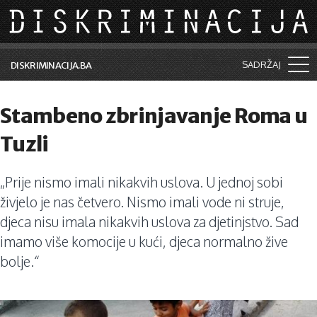
Skip to main content
SADRŽAJ
DISKRIMINACIJA.BA
Šta je diskriminacija?
Stambeno zbrinjavanje Roma u
Vijesti i događaji
Tuzli
Aktuelne teme
„Prije nismo imali nikakvih uslova. U jednoj sobi
Kolumne
živjelo je nas četvero. Nismo imali vode ni struje,
Lične priče
djeca nisu imala nikakvih uslova za djetinjstvo. Sad
imamo više komocije u kući, djeca normalno žive
Saradnja sa medijima
bolje.“
Pretraga