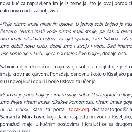
nova kućica napravljena im je iz temelja, što je ovoj porodici
dalo novu nadu za bolji život.
«
Prije nismo imali nikakvih uslova. U jednoj sobi živjelo je nas
četvero. Nismo imali vode nismo imali struje, pa čak ni djeca
nisu imali nikakvih uslova za djetinjstvo
», kaže Sabina. «
Kad
smo dobili novu kuću, dobili smo i struju i vodu. Sad imamo
više komocije u kući, djeca normalno žive bolje
», dodaje ona.
Sabinina djeca konačno imaju svoju sobu, ali najbitnije je što
imaju krov nad glavom. Pohađaju osnovnu školu u Kiseljaku pa
su u novoj kući dobili i bolje uslove za učenje.
«
Sad mi je puno bolje jer imam svoju sobu. U staroj kući u kojoj
smo živjeli nisam imala nikakve komotnosti, nisam imala gdje
ni da učim
», kaže za portal
tocak.org
dvanaestogodišnja
Samanta Muratović
koja dane raspusta provodi u Kiseljaku
pomažući majci u kućnim poslovima i igrajući se sa drugom
djecom iz sela.